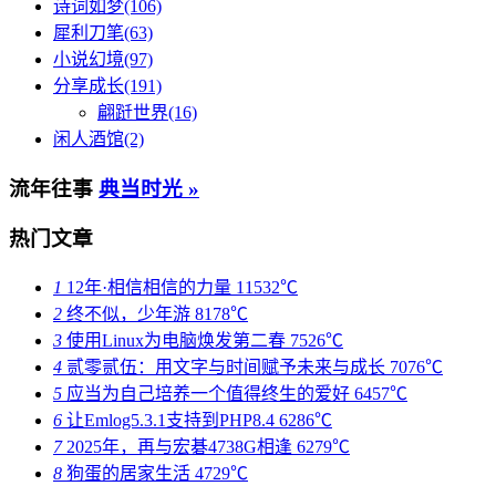
诗词如梦(106)
犀利刀笔(63)
小说幻境(97)
分享成长(191)
翩跹世界(16)
闲人酒馆(2)
流年往事
典当时光 »
热门文章
1
12年·相信相信的力量
11532℃
2
终不似，少年游
8178℃
3
使用Linux为电脑焕发第二春
7526℃
4
贰零贰伍：用文字与时间赋予未来与成长
7076℃
5
应当为自己培养一个值得终生的爱好
6457℃
6
让Emlog5.3.1支持到PHP8.4
6286℃
7
2025年，再与宏碁4738G相逢
6279℃
8
狗蛋的居家生活
4729℃