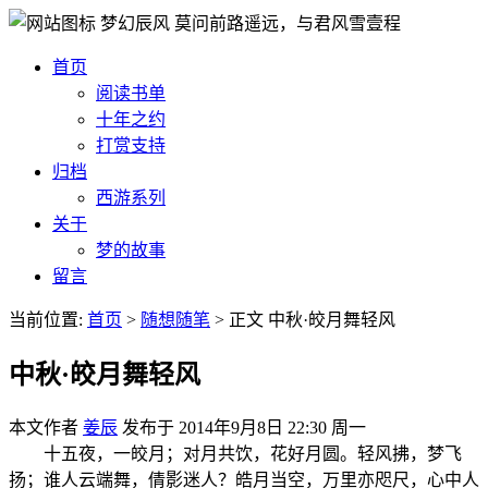
梦幻辰风
莫问前路遥远，与君风雪壹程
首页
阅读书单
十年之约
打赏支持
归档
西游系列
关于
梦的故事
留言
当前位置:
首页
>
随想随笔
>
正文
中秋·皎月舞轻风
中秋·皎月舞轻风
本文作者
姜辰
发布于
2014年9月8日 22:30 周一
十五夜，一皎月；对月共饮，花好月圆。轻风拂，梦飞
扬；谁人云端舞，倩影迷人？皓月当空，万里亦咫尺，心中人