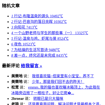
随机文章
1
行记·布隆温泉的源头
10492℃
2
行记·巴音沟的落日余晖
10302℃
3
向阳花
7413℃
4
一个山野老师与学生的那些事（一）
13325℃
5
行记·温泉与鸡，虾尾与景
8524℃
6
夜色
10523℃
7
为枯燥的生活写首诗
9480℃
8
差一点，终究还是未完成
8435℃
最新评论
给我留言 »
美樂地
说：
我很喜欢猫~但家里有小宝宝，养不了
美樂地
说：
少年，那是我们回不去的昨天！
松茸
说：
emmm..我的猫也喜欢睡冰箱顶上，为此我在
冰箱旁边放了一根柱子，好让它爬�...
2broear
说：
转眼已是只大猫咪
老狼
说：
还是要直面问题，解决问题才是最根本之道。