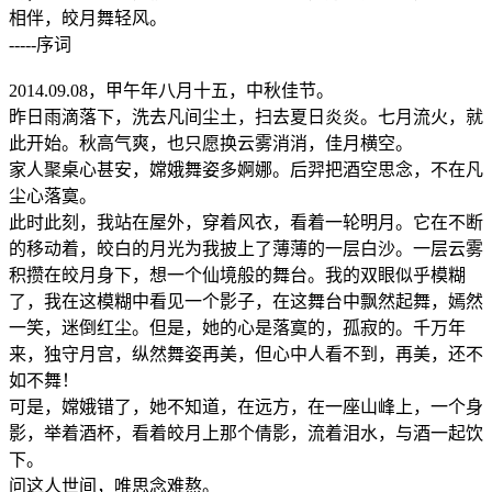
相伴，皎月舞轻风。
-----序词
2014.09.08，甲午年八月十五，中秋佳节。
昨日雨滴落下，洗去凡间尘土，扫去夏日炎炎。七月流火，就
此开始。秋高气爽，也只愿换云雾消消，佳月横空。
家人聚桌心甚安，嫦娥舞姿多婀娜。后羿把酒空思念，不在凡
尘心落寞。
此时此刻，我站在屋外，穿着风衣，看着一轮明月。它在不断
的移动着，皎白的月光为我披上了薄薄的一层白沙。一层云雾
积攒在皎月身下，想一个仙境般的舞台。我的双眼似乎模糊
了，我在这模糊中看见一个影子，在这舞台中飘然起舞，嫣然
一笑，迷倒红尘。但是，她的心是落寞的，孤寂的。千万年
来，独守月宫，纵然舞姿再美，但心中人看不到，再美，还不
如不舞！
可是，嫦娥错了，她不知道，在远方，在一座山峰上，一个身
影，举着酒杯，看着皎月上那个倩影，流着泪水，与酒一起饮
下。
问这人世间，唯思念难熬。