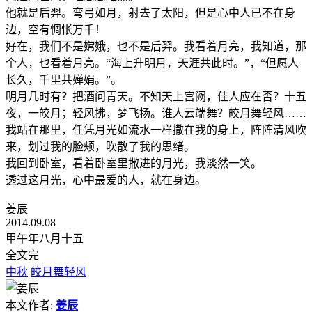
他就是后羿。弯弓如月，射去了太阳，但是心中人已不在身
边，空有惆怅万千！
好在，我们不是嫦娥，也不是后羿。我看着月亮，我知道，那
个人，也看着月亮。“海上升明月，天涯共此时。”，“但愿人
长久，千里共婵娟。”。
明月几时有？把酒问青天。不知天上宫阙，佳人应在否？十五
夜，一皎月；轻风拂，梦飞扬。谁人云端舞？皎月舞轻风……
我站在那里，任凭月光如流水一样撒在我的身上，阵阵清风吹
来，划过我的脸颊，吹散了我的思绪。
我回到卧室，看着卧室里撒进的月光，我淡然一笑。
透过这月光，心中最爱的人，就在身边。
姜辰
2014.09.08
甲午年八月十五
全文完
中秋
皎月舞轻风
本文作者:
姜辰