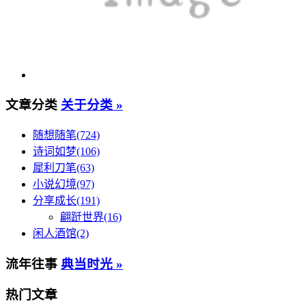
文章分类
关于分类 »
随想随笔(724)
诗词如梦(106)
犀利刀笔(63)
小说幻境(97)
分享成长(191)
翩跹世界(16)
闲人酒馆(2)
流年往事
典当时光 »
热门文章