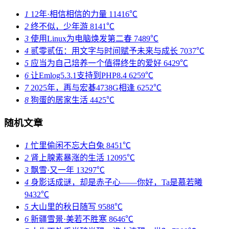
1
12年·相信相信的力量
11416℃
2
终不似，少年游
8141℃
3
使用Linux为电脑焕发第二春
7489℃
4
贰零贰伍：用文字与时间赋予未来与成长
7037℃
5
应当为自己培养一个值得终生的爱好
6429℃
6
让Emlog5.3.1支持到PHP8.4
6259℃
7
2025年，再与宏碁4738G相逢
6252℃
8
狗蛋的居家生活
4425℃
随机文章
1
忙里偷闲不忘大白兔
8451℃
2
肾上腺素暴涨的生活
12095℃
3
飘雪·又一年
13297℃
4
身影话成谜，却是赤子心——你好，Ta是慕若曦
9432℃
5
大山里的秋日随写
9588℃
6
新疆雪景·美若不胜寒
8646℃