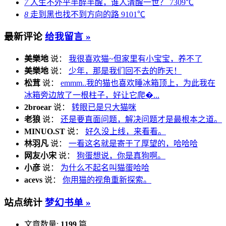
7
人生不外乎半醉半醒，谁人清醒一世？
7309℃
8
走到黑也找不到方向的路
9101℃
最新评论
给我留言 »
美樂地
说：
我很喜欢猫~但家里有小宝宝，养不了
美樂地
说：
少年，那是我们回不去的昨天！
松茸
说：
emmm..我的猫也喜欢睡冰箱顶上，为此我在
冰箱旁边放了一根柱子，好让它爬�...
2broear
说：
转眼已是只大猫咪
老狼
说：
还是要直面问题，解决问题才是最根本之道。
MINUO.ST
说：
好久没上线，来看看。
林羽凡
说：
一看这名就是寄于了厚望的，哈哈哈
网友小宋
说：
狗蛋想说，你是真狗啊。
小彦
说：
为什么不起名叫猫蛋哈哈
acevs
说：
你用猫的视角重新探索。
站点统计
梦幻书单 »
文章数量:
1199
篇