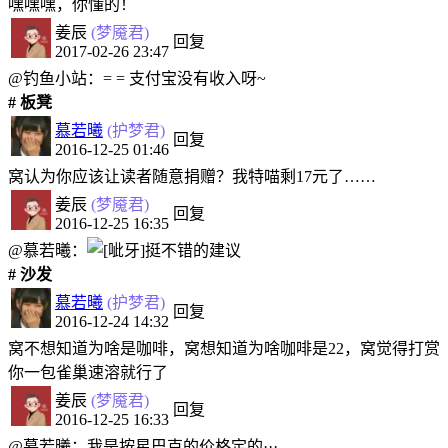
嘿嘿嘿，你懂的！
姜辰
(梦魇君)
回复
2017-02-26 23:47
@钓鱼小站：= = 支付宝没有收入呀~
# 板凳
慕若曦
(护梦君)
回复
2016-12-25 01:46
窝认为你应该让读者随意捐赠？我特喵剩17元了……
姜辰
(梦魇君)
回复
2016-12-25 16:35
@慕若曦：
挺不错的建议
# 沙发
慕若曦
(护梦君)
回复
2016-12-24 14:32
窝不想知道为啥是咖啡，窝想知道为啥咖啡是22，窝觉得打赏
你一包雀巢速溶就行了
姜辰
(梦魇君)
回复
2016-12-25 16:33
@慕若曦：我是按星巴克的价格定的···