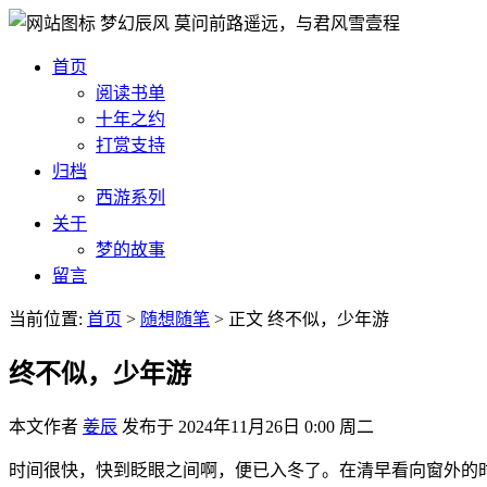
梦幻辰风
莫问前路遥远，与君风雪壹程
首页
阅读书单
十年之约
打赏支持
归档
西游系列
关于
梦的故事
留言
当前位置:
首页
>
随想随笔
>
正文
终不似，少年游
终不似，少年游
本文作者
姜辰
发布于
2024年11月26日 0:00 周二
时间很快，快到眨眼之间啊，便已入冬了。在清早看向窗外的