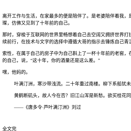
离开工作与生活，在家最多的便是陪伴了。是老婆陪伴着我，
璨，仿佛又见到了十年前的自己。
那时，穿梭于互联网的世界里畅想着自己去空阔又拥挤世界打
续前行，在技术与文字的选择中遵循大哥的指示去锤炼自己青
索性，在属于自己的房子中为自己斟上了一杯十年前的老窖，
的自己，说，“这十年，你的酒量还是这么差。”
嘿，他妈的。
叶满汀洲，寒沙带浅流。二十年重过南楼。柳下系船犹未
黄鹤断矶头，故人今在否？旧江山浑是新愁。欲买桂花同
——《唐多令·芦叶满汀洲》刘过
全文完