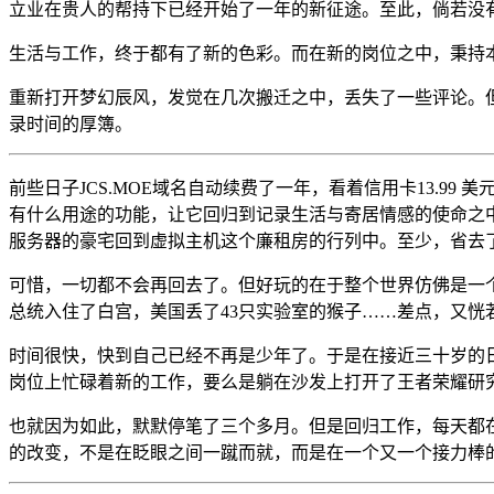
立业在贵人的帮持下已经开始了一年的新征途。至此，倘若没
生活与工作，终于都有了新的色彩。而在新的岗位之中，秉持
重新打开梦幻辰风，发觉在几次搬迁之中，丢失了一些评论。
录时间的厚簿。
前些日子JCS.MOE域名自动续费了一年，看着信用卡13.
有什么用途的功能，让它回归到记录生活与寄居情感的使命之
服务器的豪宅回到虚拟主机这个廉租房的行列中。至少，省去了
可惜，一切都不会再回去了。但好玩的在于整个世界仿佛是一
总统入住了白宫，美国丢了43只实验室的猴子……差点，又
时间很快，快到自己已经不再是少年了。于是在接近三十岁的
岗位上忙碌着新的工作，要么是躺在沙发上打开了王者荣耀研
也就因为如此，默默停笔了三个多月。但是回归工作，每天都
的改变，不是在眨眼之间一蹴而就，而是在一个又一个接力棒