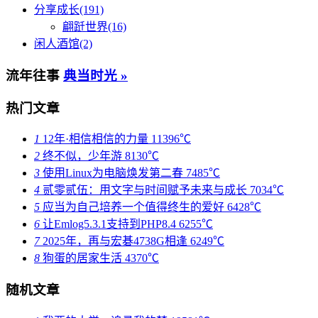
分享成长(191)
翩跹世界(16)
闲人酒馆(2)
流年往事
典当时光 »
热门文章
1
12年·相信相信的力量
11396℃
2
终不似，少年游
8130℃
3
使用Linux为电脑焕发第二春
7485℃
4
贰零贰伍：用文字与时间赋予未来与成长
7034℃
5
应当为自己培养一个值得终生的爱好
6428℃
6
让Emlog5.3.1支持到PHP8.4
6255℃
7
2025年，再与宏碁4738G相逢
6249℃
8
狗蛋的居家生活
4370℃
随机文章