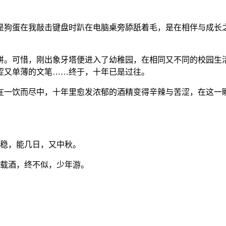
是狗蛋在我敲击键盘时趴在电脑桌旁舔舐着毛，是在相伴与成长
拼。可惜，刚出象牙塔便进入了幼稚园，在相同又不同的校园生
涩又单薄的文笔……终于，十年已是过往。
在一饮而尽中，十年里愈发浓郁的酒精变得辛辣与苦涩，在这一
稳，能几日，又中秋。
载酒，终不似，少年游。