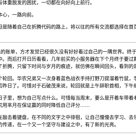
有体重脱发的困扰，一切都在向好向上前行。
本心，一路向前。
但是随着自己在折腾代码的路上，将以往的所有交流都选择在首
99 美元的账单，方才发觉已经很久没有好好看过自己的一隅世界
中。而后打开日历看看，几年前买的小服务器在下个月终于要过
折腾，只留下时间与岁月的痕迹，就仿佛在瞬间回头，看到的是2
个轮回。华农兄弟又一次身着蓝色战衣手持打野刀提溜着竹鼠，
恍若昨日了。可惜对于石破茂来说，轮回就是上午辞职首相，下午
日子里，想为自己写点什么。可惜每当周末，要么是开着车带着
究用芈月在保证赢的同时降低自己评分……
在敲击着键盘，在不同的文字之中徘徊，让自己慢慢去学习、去
的传递，在一个又一个坚守与建设之中，有了新的光亮。