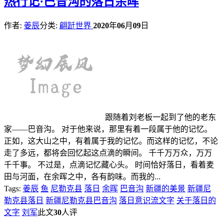
热
行记·巴音沟的落日余晖
作者:
姜辰
分类:
翩跹世界
2020
年
06
月
09
日
跟随着刘老板一起到了他的老东
家——巴音沟。 对于他来说，那里有着一段属于他的记忆。
正如，这大山之中，有着属于我的记忆。而这样的记忆，不论
走了多远，都将会回忆起这点滴的瞬间。 千千万万众，万万
千千事。 不过是，点滴记忆藏心头。 时间恰好落日，看着麦
田与河面，在余晖之中，各有韵味。而我的...
Tags:
姜辰
鱼
尼勒克县
落日
余晖
巴音沟
新疆的美景
新疆尼
勒克县落日
新疆尼勒克县巴音沟
落日意识流文字
关于落日的
文字
刘军
此文
30
人评