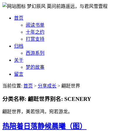
梦幻辰风
莫问前路遥远，与君风雪壹程
首页
阅读书单
十年之约
打赏支持
归档
西游系列
关于
梦的故事
留言
当前位置:
首页
>
分享成长
> 翩跹世界
分类名称:
翩跹世界
别名:
SCENERY
翩跹世界，美若惊鸿，宛若游龙。
热
陪着日落静候晨曦（图）