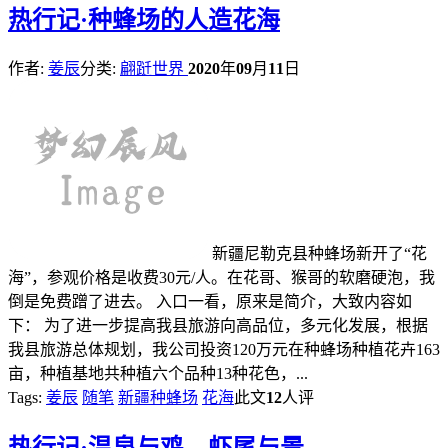
热
行记·种蜂场的人造花海
作者:
姜辰
分类:
翩跹世界
2020
年
09
月
11
日
新疆尼勒克县种蜂场新开了“花
海”，参观价格是收费30元/人。在花哥、猴哥的软磨硬泡，我
倒是免费蹭了进去。 入口一看，原来是简介，大致内容如
下： 为了进一步提高我县旅游向高品位，多元化发展，根据
我县旅游总体规划，我公司投资120万元在种蜂场种植花卉163
亩，种植基地共种植六个品种13种花色，...
Tags:
姜辰
随笔
新疆种蜂场
花海
此文
12
人评
热
行记·温泉与鸡，虾尾与景