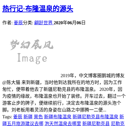
热
行记·布隆温泉的源头
作者:
姜辰
分类:
翩跹世界
2020
年
06
月
06
日
2019年，中文博客圈鹅城的博友
@陈大猫 来到新疆，当时他到达我所在的地方时，因为工作
匆忙，便带着他去了新疆尼勒克县的布隆温泉。 2020年，因
为疫情的缘故，布隆温泉也开始了装修。开车过去，翻过一个
游客止步的牌子，便继续前行，决定去布隆温泉的源头泡个
脚。刘老板用着灵活的身姿在山路之中挪腾一二便...
Tags:
姜辰
新疆
景色
新疆布隆温泉
新疆尼勒克县布隆温泉
新
疆五月旅游建议去哪
泡天然温泉去哪里
新疆尼勒克县
尼勒克