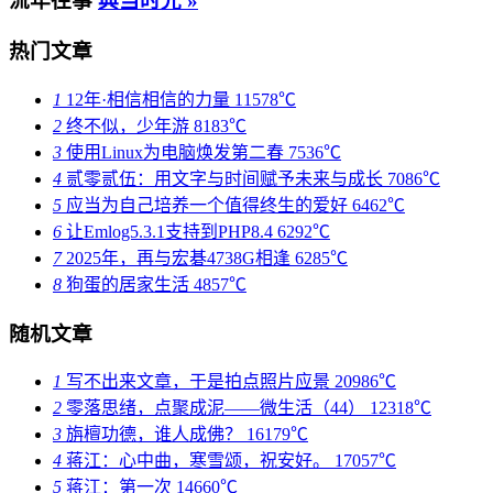
流年往事
典当时光 »
热门文章
1
12年·相信相信的力量
11578℃
2
终不似，少年游
8183℃
3
使用Linux为电脑焕发第二春
7536℃
4
贰零贰伍：用文字与时间赋予未来与成长
7086℃
5
应当为自己培养一个值得终生的爱好
6462℃
6
让Emlog5.3.1支持到PHP8.4
6292℃
7
2025年，再与宏碁4738G相逢
6285℃
8
狗蛋的居家生活
4857℃
随机文章
1
写不出来文章，于是拍点照片应景
20986℃
2
零落思绪，点聚成泥——微生活（44）
12318℃
3
旃檀功德，谁人成佛？
16179℃
4
蒋江：心中曲，寒雪颂，祝安好。
17057℃
5
蒋江：第一次
14660℃