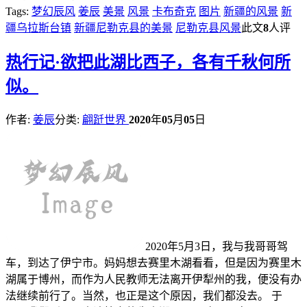
Tags:
梦幻辰风
姜辰
美景
风景
卡布奇克
图片
新疆的风景
新
疆乌拉斯台镇
新疆尼勒克县的美景
尼勒克县风景
此文
8
人评
热
行记·欲把此湖比西子，各有千秋何所
似。
作者:
姜辰
分类:
翩跹世界
2020
年
05
月
05
日
2020年5月3日，我与我哥哥驾
车，到达了伊宁市。妈妈想去赛里木湖看看，但是因为赛里木
湖属于博州，而作为人民教师无法离开伊犁州的我，便没有办
法继续前行了。当然，也正是这个原因，我们都没去。 于