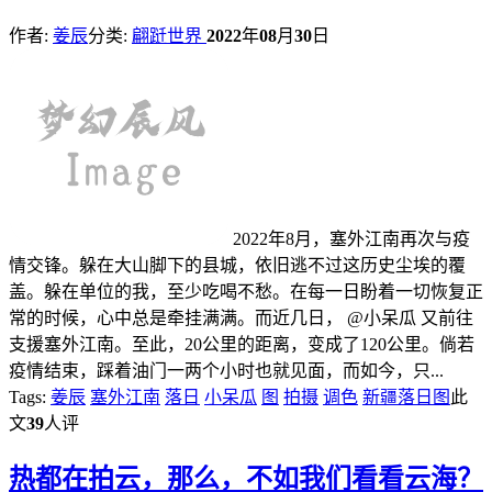
作者:
姜辰
分类:
翩跹世界
2022
年
08
月
30
日
2022年8月，塞外江南再次与疫
情交锋。躲在大山脚下的县城，依旧逃不过这历史尘埃的覆
盖。躲在单位的我，至少吃喝不愁。在每一日盼着一切恢复正
常的时候，心中总是牵挂满满。而近几日， @小呆瓜 又前往
支援塞外江南。至此，20公里的距离，变成了120公里。倘若
疫情结束，踩着油门一两个小时也就见面，而如今，只...
Tags:
姜辰
塞外江南
落日
小呆瓜
图
拍摄
调色
新疆落日图
此
文
39
人评
热
都在拍云，那么，不如我们看看云海？