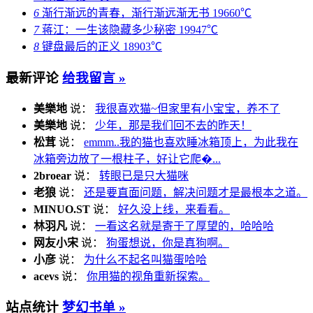
6
渐行渐远的青春，渐行渐远渐无书
19660℃
7
蒋江：一生该隐藏多少秘密
19947℃
8
键盘最后的正义
18903℃
最新评论
给我留言 »
美樂地
说：
我很喜欢猫~但家里有小宝宝，养不了
美樂地
说：
少年，那是我们回不去的昨天！
松茸
说：
emmm..我的猫也喜欢睡冰箱顶上，为此我在
冰箱旁边放了一根柱子，好让它爬�...
2broear
说：
转眼已是只大猫咪
老狼
说：
还是要直面问题，解决问题才是最根本之道。
MINUO.ST
说：
好久没上线，来看看。
林羽凡
说：
一看这名就是寄于了厚望的，哈哈哈
网友小宋
说：
狗蛋想说，你是真狗啊。
小彦
说：
为什么不起名叫猫蛋哈哈
acevs
说：
你用猫的视角重新探索。
站点统计
梦幻书单 »