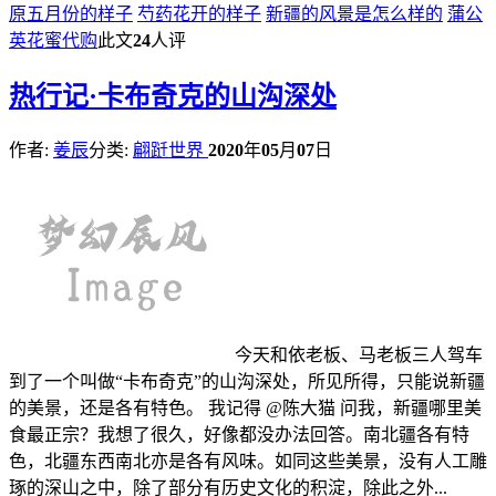
原五月份的样子
芍药花开的样子
新疆的风景是怎么样的
蒲公
英花蜜代购
此文
24
人评
热
行记·卡布奇克的山沟深处
作者:
姜辰
分类:
翩跹世界
2020
年
05
月
07
日
今天和依老板、马老板三人驾车
到了一个叫做“卡布奇克”的山沟深处，所见所得，只能说新疆
的美景，还是各有特色。 我记得 @陈大猫 问我，新疆哪里美
食最正宗？我想了很久，好像都没办法回答。南北疆各有特
色，北疆东西南北亦是各有风味。如同这些美景，没有人工雕
琢的深山之中，除了部分有历史文化的积淀，除此之外...