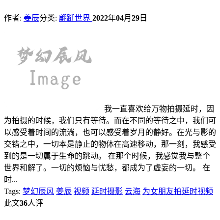
作者:
姜辰
分类:
翩跹世界
2022
年
04
月
29
日
我一直喜欢给万物拍摄延时，因
为拍摄的时候，我们只有等待。而在不同的等待之中，我们可
以感受着时间的流淌，也可以感受着岁月的静好。在光与影的
交错之中，一切本是静止的物体在高速移动，那一刻，我感受
到的是一切属于生命的跳动。 在那个时候，我感觉我与整个
世界和解了。一切的烦恼与忧愁，都成为了虚妄的一切。 在
时...
Tags:
梦幻辰风
姜辰
视频
延时摄影
云海
为女朋友拍延时视频
此文
36
人评