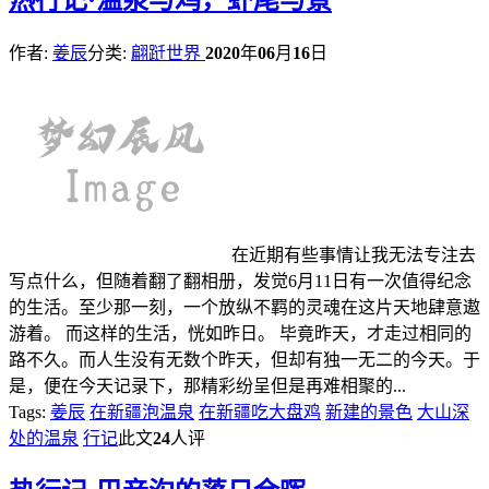
作者:
姜辰
分类:
翩跹世界
2020
年
06
月
16
日
在近期有些事情让我无法专注去
写点什么，但随着翻了翻相册，发觉6月11日有一次值得纪念
的生活。至少那一刻，一个放纵不羁的灵魂在这片天地肆意遨
游着。 而这样的生活，恍如昨日。 毕竟昨天，才走过相同的
路不久。而人生没有无数个昨天，但却有独一无二的今天。于
是，便在今天记录下，那精彩纷呈但是再难相聚的...
Tags:
姜辰
在新疆泡温泉
在新疆吃大盘鸡
新建的景色
大山深
处的温泉
行记
此文
24
人评