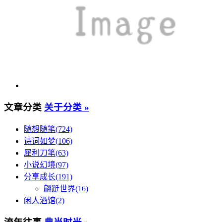
文章分类
关于分类 »
随想随笔(724)
诗词如梦(106)
犀利刀笔(63)
小说幻境(97)
分享成长(191)
翩跹世界(16)
闲人酒馆(2)