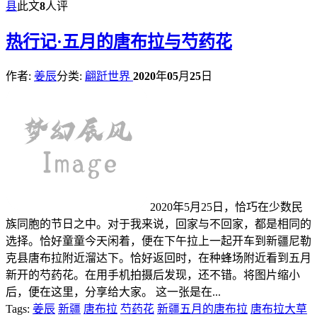
县
此文
8
人评
热
行记·五月的唐布拉与芍药花
作者:
姜辰
分类:
翩跹世界
2020
年
05
月
25
日
2020年5月25日，恰巧在少数民
族同胞的节日之中。对于我来说，回家与不回家，都是相同的
选择。恰好童童今天闲着，便在下午拉上一起开车到新疆尼勒
克县唐布拉附近溜达下。恰好返回时，在种蜂场附近看到五月
新开的芍药花。在用手机拍摄后发现，还不错。将图片缩小
后，便在这里，分享给大家。 这一张是在...
Tags:
姜辰
新疆
唐布拉
芍药花
新疆五月的唐布拉
唐布拉大草