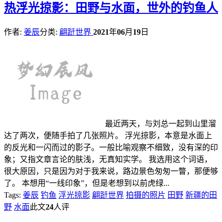
热
浮光掠影：田野与水面，世外的钓鱼人
作者:
姜辰
分类:
翩跹世界
2021
年
06
月
19
日
最近两天，与刘总一起到山里溜
达了两次，便随手拍了几张照片。 浮光掠影，本意是水面上
的反光和一闪而过的影子。一般比喻观察不细致，没有深的印
象；又指文章言论的肤浅，无真知实学。 我选用这个词语，
很大原因，只是因为对于我来说，路边景色匆匆一瞥，那便够
了。 本想用“一线印象”，但是老想到以前虎绿...
Tags:
姜辰
钓鱼
浮光掠影
翩跹世界
拍摄的照片
田野
新疆的田
野
水面
此文
24
人评