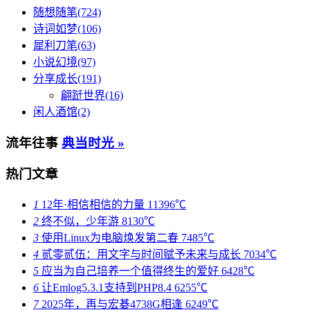
随想随笔(724)
诗词如梦(106)
犀利刀笔(63)
小说幻境(97)
分享成长(191)
翩跹世界(16)
闲人酒馆(2)
流年往事
典当时光 »
热门文章
1
12年·相信相信的力量
11396℃
2
终不似，少年游
8130℃
3
使用Linux为电脑焕发第二春
7485℃
4
贰零贰伍：用文字与时间赋予未来与成长
7034℃
5
应当为自己培养一个值得终生的爱好
6428℃
6
让Emlog5.3.1支持到PHP8.4
6255℃
7
2025年，再与宏碁4738G相逢
6249℃