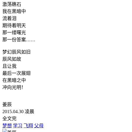
激荡礁石
我在黑暗中
流着泪
期待着明天
那一缕曙光
那一份答案……
梦幻辰风如旧
辰风如故
且让我
最后一次展翅
在黑暗之中
冲向光明！
姜辰
2015.04.30 凌晨
全文完
梦想
学习
飞翔
父母