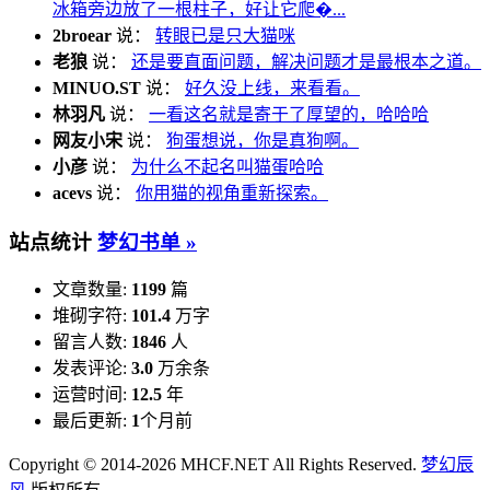
冰箱旁边放了一根柱子，好让它爬�...
2broear
说：
转眼已是只大猫咪
老狼
说：
还是要直面问题，解决问题才是最根本之道。
MINUO.ST
说：
好久没上线，来看看。
林羽凡
说：
一看这名就是寄于了厚望的，哈哈哈
网友小宋
说：
狗蛋想说，你是真狗啊。
小彦
说：
为什么不起名叫猫蛋哈哈
acevs
说：
你用猫的视角重新探索。
站点统计
梦幻书单 »
文章数量:
1199
篇
堆砌字符:
101.4
万字
留言人数:
1846
人
发表评论:
3.0
万余条
运营时间:
12.5
年
最后更新:
1
个月前
Copyright © 2014-2026 MHCF.NET All Rights Reserved.
梦幻辰