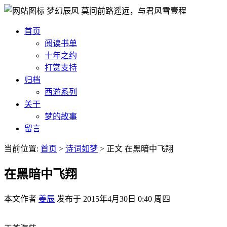
梦幻辰风
莫问前路遥远，与君风雪壹程
首页
阅读书单
十年之约
打赏支持
归档
西游系列
关于
梦的故事
留言
当前位置:
首页
>
诗词如梦
>
正文
在黑暗中飞翔
在黑暗中飞翔
本文作者
姜辰
发布于
2015年4月30日 0:40 周四