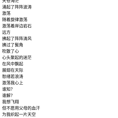
天苍海茫
涌起了阵阵波涛
激荡
随着旋律激荡
激荡着岸边岩石
远方
拂起了阵阵清风
拂过了鬓角
吹散了心
心头聚起的迷茫
在风中飘起
展翅在天际
愁绪若浪涛
激荡我心上
谁知？
谁解？
我想飞翔
但不愿用父母的血汗
为我织起一片天空