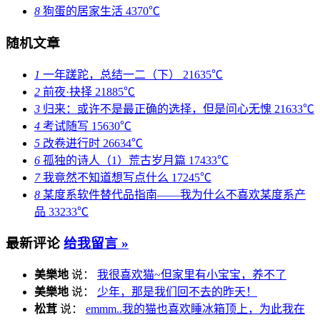
8
狗蛋的居家生活
4370℃
随机文章
1
一年蹉跎，总结一二（下）
21635℃
2
前夜·抉择
21885℃
3
归来：或许不是最正确的选择，但是问心无愧
21633℃
4
考试随写
15630℃
5
改卷进行时
26634℃
6
孤独的诗人（1）荒古岁月篇
17433℃
7
我竟然不知道想写点什么
17245℃
8
某度系软件替代品指南——我为什么不喜欢某度系产
品
33233℃
最新评论
给我留言 »
美樂地
说：
我很喜欢猫~但家里有小宝宝，养不了
美樂地
说：
少年，那是我们回不去的昨天！
松茸
说：
emmm..我的猫也喜欢睡冰箱顶上，为此我在