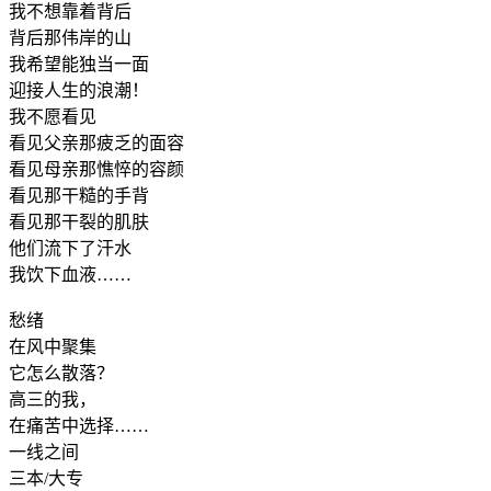
我不想靠着背后
背后那伟岸的山
我希望能独当一面
迎接人生的浪潮！
我不愿看见
看见父亲那疲乏的面容
看见母亲那憔悴的容颜
看见那干糙的手背
看见那干裂的肌肤
他们流下了汗水
我饮下血液……
愁绪
在风中聚集
它怎么散落？
高三的我，
在痛苦中选择……
一线之间
三本/大专