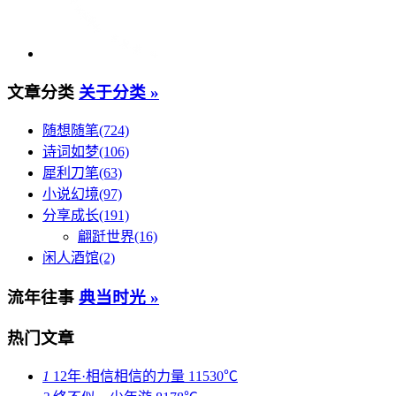
文章分类
关于分类 »
随想随笔(724)
诗词如梦(106)
犀利刀笔(63)
小说幻境(97)
分享成长(191)
翩跹世界(16)
闲人酒馆(2)
流年往事
典当时光 »
热门文章
1
12年·相信相信的力量
11530℃