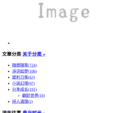
文章分类
关于分类 »
随想随笔(724)
诗词如梦(106)
犀利刀笔(63)
小说幻境(97)
分享成长(191)
翩跹世界(16)
闲人酒馆(2)
流年往事
典当时光 »