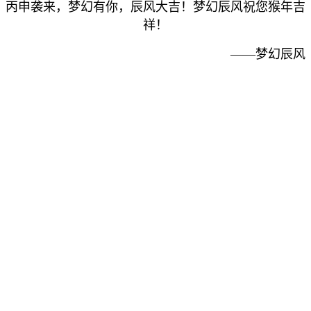
丙申袭来，梦幻有你，辰风大吉！梦幻辰风祝您猴年吉
祥！
——梦幻辰风