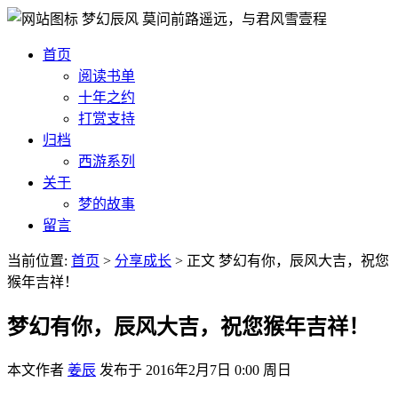
梦幻辰风
莫问前路遥远，与君风雪壹程
首页
阅读书单
十年之约
打赏支持
归档
西游系列
关于
梦的故事
留言
当前位置:
首页
>
分享成长
>
正文
梦幻有你，辰风大吉，祝您
猴年吉祥！
梦幻有你，辰风大吉，祝您猴年吉祥！
本文作者
姜辰
发布于
2016年2月7日 0:00 周日