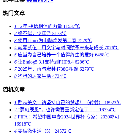
热门文章
1
12年·相信相信的力量
11537℃
2
终不似，少年游
8178℃
3
使用Linux为电脑焕发第二春
7529℃
4
贰零贰伍：用文字与时间赋予未来与成长
7076℃
5
应当为自己培养一个值得终生的爱好
6458℃
6
让Emlog5.3.1支持到PHP8.4
6286℃
7
2025年，再与宏碁4738G相逢
6279℃
8
狗蛋的居家生活
4734℃
随机文章
1
励志美文：请坚持自己的梦想！（转载）
18923℃
2
“夢幻辰風”，也许需要重新定位了……
16734℃
3
FIFA：希望中国申办2034世界杯 专家：2030亦可
16918℃
4
姜辰微生活（5）
24572℃