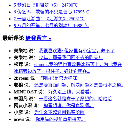
5
梦幻日记Ⅲ舞梦（5）
24780℃
6
伪乞丐，欺骗的不只是善心
17895℃
7
一首江湖曲：《江湖笑》
25031℃
8
八月的开篇，七月的别离！
16882℃
最新评论
给我留言 »
美樂地
说：
我很喜欢猫~但家里有小宝宝，养不了
美樂地
说：
少年，那是我们回不去的昨天！
松茸
说：
emmm..我的猫也喜欢睡冰箱顶上，为此我在
冰箱旁边放了一根柱子，好让它爬�...
2broear
说：
转眼已是只大猫咪
老狼
说：
还是要直面问题，解决问题才是最根本之道。
MINUO.ST
说：
好久没上线，来看看。
林羽凡
说：
一看这名就是寄于了厚望的，哈哈哈
网友小宋
说：
狗蛋想说，你是真狗啊。
小彦
说：
为什么不起名叫猫蛋哈哈
acevs
说：
你用猫的视角重新探索。