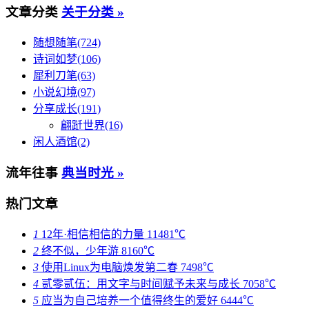
文章分类
关于分类 »
随想随笔(724)
诗词如梦(106)
犀利刀笔(63)
小说幻境(97)
分享成长(191)
翩跹世界(16)
闲人酒馆(2)
流年往事
典当时光 »
热门文章
1
12年·相信相信的力量
11481℃
2
终不似，少年游
8160℃
3
使用Linux为电脑焕发第二春
7498℃
4
贰零贰伍：用文字与时间赋予未来与成长
7058℃
5
应当为自己培养一个值得终生的爱好
6444℃