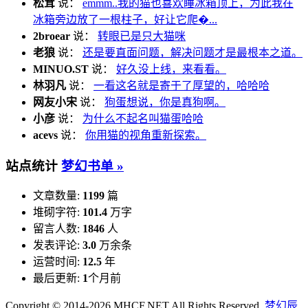
松茸
说：
emmm..我的猫也喜欢睡冰箱顶上，为此我在
冰箱旁边放了一根柱子，好让它爬�...
2broear
说：
转眼已是只大猫咪
老狼
说：
还是要直面问题，解决问题才是最根本之道。
MINUO.ST
说：
好久没上线，来看看。
林羽凡
说：
一看这名就是寄于了厚望的，哈哈哈
网友小宋
说：
狗蛋想说，你是真狗啊。
小彦
说：
为什么不起名叫猫蛋哈哈
acevs
说：
你用猫的视角重新探索。
站点统计
梦幻书单 »
文章数量:
1199
篇
堆砌字符:
101.4
万字
留言人数:
1846
人
发表评论:
3.0
万余条
运营时间:
12.5
年
最后更新:
1
个月前
Copyright © 2014-2026 MHCF.NET All Rights Reserved.
梦幻辰