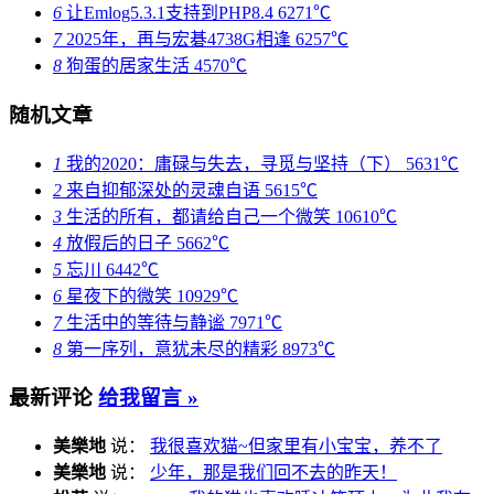
6
让Emlog5.3.1支持到PHP8.4
6271℃
7
2025年，再与宏碁4738G相逢
6257℃
8
狗蛋的居家生活
4570℃
随机文章
1
我的2020：庸碌与失去，寻觅与坚持（下）
5631℃
2
来自抑郁深处的灵魂自语
5615℃
3
生活的所有，都请给自己一个微笑
10610℃
4
放假后的日子
5662℃
5
忘川
6442℃
6
星夜下的微笑
10929℃
7
生活中的等待与静谧
7971℃
8
第一序列，意犹未尽的精彩
8973℃
最新评论
给我留言 »
美樂地
说：
我很喜欢猫~但家里有小宝宝，养不了
美樂地
说：
少年，那是我们回不去的昨天！