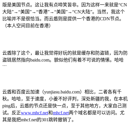
版是美国节点。这让我有点啼笑皆非。因为这样一来就是“CN
大陆”→“美国”→“香港”→“美国”
→“CN大陆”。当然，我这个
比喻并不是很恰当。而云盾则是提供一个香港的CDN节点。
（本人空间目前在香港）
云盾除了这个，最让我觉得好玩的就是缓存和防盗链，因为防
盗链居然指向baidu.com。貌似他们有着不可说的情愫。哈哈
···
云盾和百度云加速（yunjiasu.baidu.com）相比，二者各有千
秋。哈哈，至于速度，小姜不好评判，深处新疆的我，在本机
ping后，云盾的节点还是快一点，至于其他地方，大家自己测
试。反正
www.mhcf.net
和
mhcf.net
两个域名都是可以访问。尤
其是我把mhcf.net的301跳转撤销了。