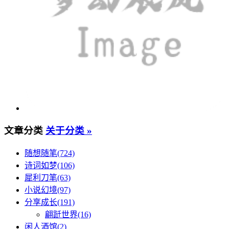
文章分类
关于分类 »
随想随笔(724)
诗词如梦(106)
犀利刀笔(63)
小说幻境(97)
分享成长(191)
翩跹世界(16)
闲人酒馆(2)