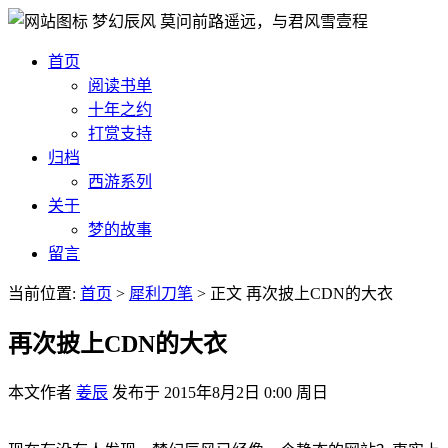
梦幻辰风
莫问前路遥远，与君风雪壹程
首页
阅读书单
十年之约
打赏支持
归档
西游系列
关于
梦的故事
留言
当前位置:
首页
>
犀利刀笔
>
正文
再次披上CDN的大衣
再次披上CDN的大衣
本文作者
姜辰
发布于
2015年8月2日 0:00 周日