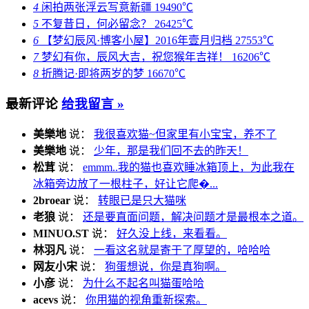
4
闲拍两张浮云写意新疆
19490℃
5
不复昔日，何必留念？
26425℃
6
【梦幻辰风·博客小屋】2016年壹月归档
27553℃
7
梦幻有你，辰风大吉，祝您猴年吉祥！
16206℃
8
折腾记·即将两岁的梦
16670℃
最新评论
给我留言 »
美樂地
说：
我很喜欢猫~但家里有小宝宝，养不了
美樂地
说：
少年，那是我们回不去的昨天！
松茸
说：
emmm..我的猫也喜欢睡冰箱顶上，为此我在
冰箱旁边放了一根柱子，好让它爬�...
2broear
说：
转眼已是只大猫咪
老狼
说：
还是要直面问题，解决问题才是最根本之道。
MINUO.ST
说：
好久没上线，来看看。
林羽凡
说：
一看这名就是寄于了厚望的，哈哈哈
网友小宋
说：
狗蛋想说，你是真狗啊。
小彦
说：
为什么不起名叫猫蛋哈哈
acevs
说：
你用猫的视角重新探索。