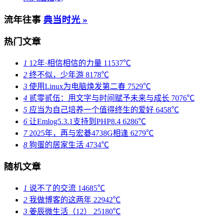
流年往事
典当时光 »
热门文章
1
12年·相信相信的力量
11537℃
2
终不似，少年游
8178℃
3
使用Linux为电脑焕发第二春
7529℃
4
贰零贰伍：用文字与时间赋予未来与成长
7076℃
5
应当为自己培养一个值得终生的爱好
6458℃
6
让Emlog5.3.1支持到PHP8.4
6286℃
7
2025年，再与宏碁4738G相逢
6279℃
8
狗蛋的居家生活
4734℃
随机文章
1
说不了的交流
14685℃
2
我做博客的这两年
22942℃
3
姜辰微生活（12）
25180℃