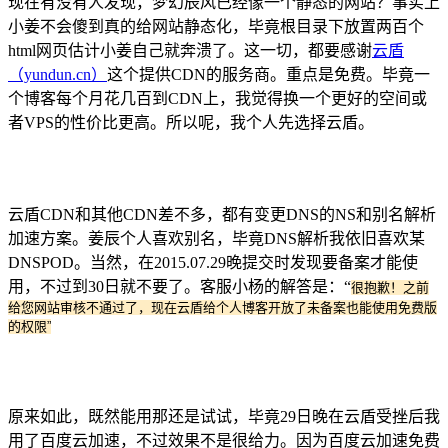
现在有没有人发现，梦幻辰风已经像一个静态的网站？事实上
小姜不会傻到真的给网站静态化，毕竟根目录下放置两百个
html网页估计小姜自己就奔溃了。这一切，都要感谢
云盾
（yundun.cn）
这个提供CDN的服务商。重点是免费。毕竟一
个博客每个月花几百到CDN上，我觉得换一个更好的空间或
者VPS的性价比更高。所以呢，我个人先选择云盾。
云盾CDN和其他CDN差不多，都有变更DNS的NS和别名解析
加速方案。姜辰个人喜欢别名，毕竟DNS解析我依旧喜欢某
DNSPOD。当然，在2015.07.29晚提交时发现要备案才能使
用，不过到30日就不要了。客服小杨的解答是：“
很抱歉！之前
给您网站审核不通过了，现在云盾给个人博客开放了未备案也能使用免费版
的权限”
原来如此，既然能用那还是试试，毕竟29日晚在云盾受挫后我
用了百度云加速，不过效果不是很给力。因为百度云加速免费