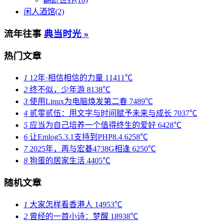
闲人酒馆(2)
流年往事
典当时光 »
热门文章
1
12年·相信相信的力量
11411℃
2
终不似，少年游
8138℃
3
使用Linux为电脑焕发第二春
7489℃
4
贰零贰伍：用文字与时间赋予未来与成长
7037℃
5
应当为自己培养一个值得终生的爱好
6428℃
6
让Emlog5.3.1支持到PHP8.4
6258℃
7
2025年，再与宏碁4738G相逢
6250℃
8
狗蛋的居家生活
4405℃
随机文章
1
大家怎样看香港人
14953℃
2
曾经的一首小诗：梦醒
18938℃