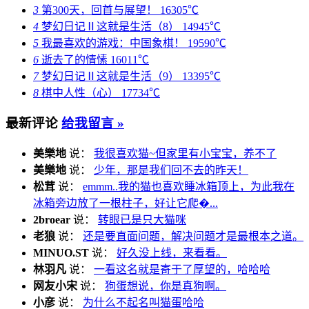
3
第300天，回首与展望！
16305℃
4
梦幻日记Ⅱ这就是生活（8）
14945℃
5
我最喜欢的游戏：中国象棋！
19590℃
6
逝去了的情愫
16011℃
7
梦幻日记Ⅱ这就是生活（9）
13395℃
8
棋中人性（心）
17734℃
最新评论
给我留言 »
美樂地
说：
我很喜欢猫~但家里有小宝宝，养不了
美樂地
说：
少年，那是我们回不去的昨天！
松茸
说：
emmm..我的猫也喜欢睡冰箱顶上，为此我在
冰箱旁边放了一根柱子，好让它爬�...
2broear
说：
转眼已是只大猫咪
老狼
说：
还是要直面问题，解决问题才是最根本之道。
MINUO.ST
说：
好久没上线，来看看。
林羽凡
说：
一看这名就是寄于了厚望的，哈哈哈
网友小宋
说：
狗蛋想说，你是真狗啊。
小彦
说：
为什么不起名叫猫蛋哈哈