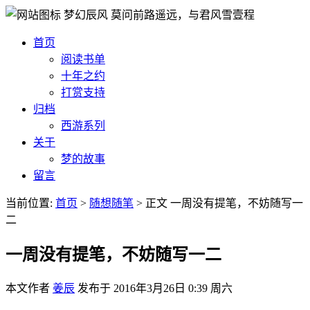
梦幻辰风
莫问前路遥远，与君风雪壹程
首页
阅读书单
十年之约
打赏支持
归档
西游系列
关于
梦的故事
留言
当前位置:
首页
>
随想随笔
>
正文
一周没有提笔，不妨随写一
二
一周没有提笔，不妨随写一二
本文作者
姜辰
发布于
2016年3月26日 0:39 周六