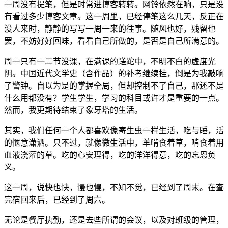
一周没有提笔，但是时常进博客转转。网铃依然在响，只是没
有看过多少博客文章。这一周里，已经停笔这么几天，反正在
没人来时，静静的写写一周一来的往事。随风也好，残留也
罢，不妨好好回味，看看自己所做的，是否是自己所满意的。
周一只有一二节没课，在满课的蹉跎中，不明不白的虚度光
阴。中国近代文学史（含作品）的补考继续挂，倒是为我敲响
了警钟。自以为是的掌握全局，但却控制不了自己，那还不是
什么用都没有？学生学生，学习的科目或许才是重要的一点。
然而，我更期待结束了象牙塔的生活。
其实，我们任何一个人都喜欢像寄生虫一样生活，吃与睡，活
的惬意潇洒。只不过，就像微生活中，羊啃食着草，啃食着用
血液浇灌的草。吃的心安理得，吃的洋洋得意，吃的忘恩负
义。
这一周，说快也快，慢也慢，不知不觉，已经到了周末。在查
完宿回来后，已经到了周六。
无论是餐厅执勤，还是去些所谓的会议，以及对班级的管理，