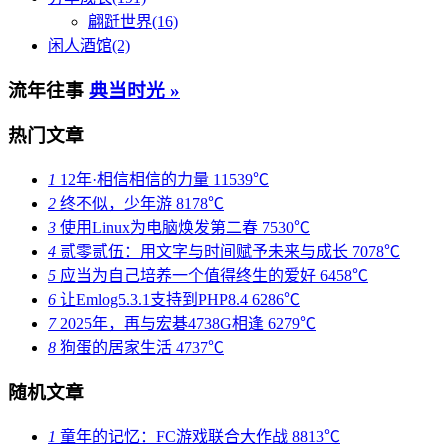
翩跹世界(16)
闲人酒馆(2)
流年往事
典当时光 »
热门文章
1
12年·相信相信的力量
11539℃
2
终不似，少年游
8178℃
3
使用Linux为电脑焕发第二春
7530℃
4
贰零贰伍：用文字与时间赋予未来与成长
7078℃
5
应当为自己培养一个值得终生的爱好
6458℃
6
让Emlog5.3.1支持到PHP8.4
6286℃
7
2025年，再与宏碁4738G相逢
6279℃
8
狗蛋的居家生活
4737℃
随机文章
1
童年的记忆：FC游戏联合大作战
8813℃