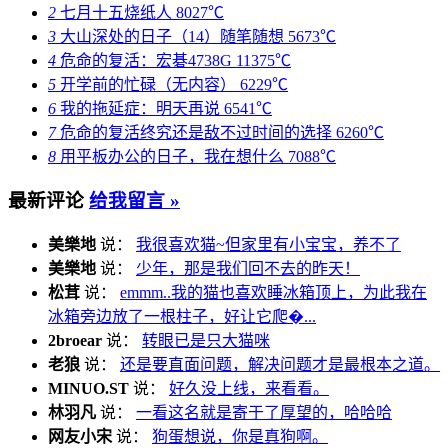
2
七月十五烧纸人
8027℃
3
大山深处的日子（14）随笔随想
5673℃
4
危命的复活：宏碁4738G
11375℃
5
开学前的忙碌（无内容）
6229℃
6
我的拖延症：明天再说
6541℃
7
危命的复活终究还是敌不过时间的选择
6260℃
8
用平板办公的日子，我在想什么
7088℃
最新评论
给我留言 »
美樂地
说：
我很喜欢猫~但家里有小宝宝，养不了
美樂地
说：
少年，那是我们回不去的昨天！
松茸
说：
emmm..我的猫也喜欢睡冰箱顶上，为此我在
冰箱旁边放了一根柱子，好让它爬�...
2broear
说：
转眼已是只大猫咪
老狼
说：
还是要直面问题，解决问题才是最根本之道。
MINUO.ST
说：
好久没上线，来看看。
林羽凡
说：
一看这名就是寄于了厚望的，哈哈哈
网友小宋
说：
狗蛋想说，你是真狗啊。