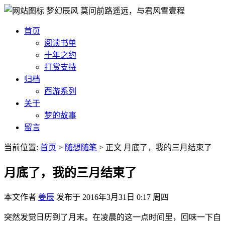
梦幻辰风
莫问前路遥远，与君风雪壹程
首页
阅读书单
十年之约
打赏支持
归档
西游系列
关于
梦的故事
留言
当前位置:
首页
>
随想随笔
>
正文
月底了，我的三月结束了
月底了，我的三月结束了
本文作者
姜辰
发布于
2016年3月31日 0:17 周四
突然发觉日历到了月末。在凌晨的这一点时间里，回味一下自