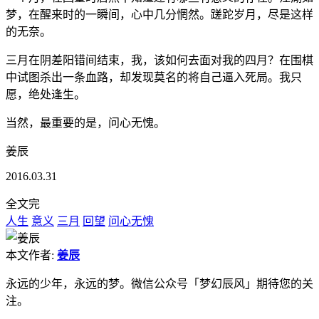
梦，在醒来时的一瞬间，心中几分惘然。蹉跎岁月，尽是这样
的无奈。
三月在阴差阳错间结束，我，该如何去面对我的四月？在围棋
中试图杀出一条血路，却发现莫名的将自己逼入死局。我只
愿，绝处逢生。
当然，最重要的是，问心无愧。
姜辰
2016.03.31
全文完
人生
意义
三月
回望
问心无愧
本文作者:
姜辰
永远的少年，永远的梦。微信公众号「梦幻辰风」期待您的关
注。