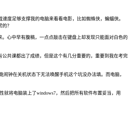
的下载速度足够支撑我的电脑来看看电影，比如蜘蛛侠，蝙蝠侠。
赏的？
来。心中早有腹稿，一点点敲击在键盘上却发现只能面对白色的
有公共课都出了成绩，但是这个有几分重要的，重要到我在考完
竟闹钟在关机状态下无法唤醒手机这个坑没办法填。而电脑，
索性就将电脑装上了windows7，然后把所有软件布置妥当，用
。
。