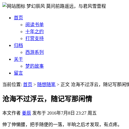
梦幻辰风
莫问前路遥远，与君风雪壹程
首页
阅读书单
十年之约
打赏支持
归档
西游系列
关于
梦的故事
留言
当前位置:
首页
>
随想随笔
>
正文
沧海不过浮云，随记写那闲
沧海不过浮云，随记写那闲情
本文作者
姜辰
发布于
2016年7月8日 23:27 周五
伸了伸懒腰，把手随便的一落，半晌之后才发现，有点疼。