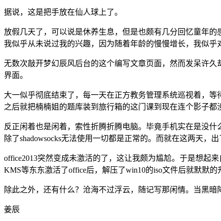
据说，这是把手放在仙人球上了。
放假几天了，可以说是休养生息，但是也颇有几分回忆童年的感觉
我似乎从未说过我的兴趣，因为随着年龄的慢慢增长，我似乎
无数次敲开梦幻辰风后台的这个编写文章页面，然而发呆许久
界面。
大一似乎彻底结束了，每一天在正方教务管理系统巡视着，等
之后就把楠楠姐的题库装到旅行箱的这门课到现在连个影子都
反正闲着也是闲着，索性折腾折腾电脑。毕竟手机实在是没什
除了shadowsocks无法使用一切都是正常的。而就在这两天
office2013突然变成未激活的了，这让我颇为尴尬。于是想起
KMS等东东激活了office后，解压了win10的iso文件后就默
除此之外，还有什么？沧海不过浮云，随记写那闲情。当黑暗
姜辰