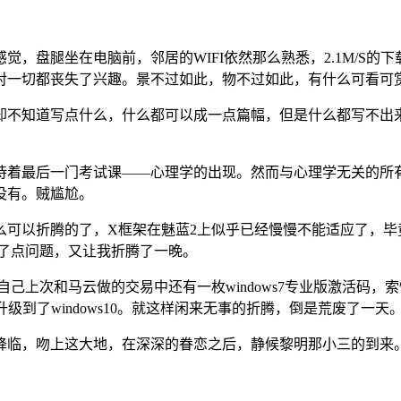
，盘腿坐在电脑前，邻居的WIFI依然那么熟悉，2.1M/S
对一切都丧失了兴趣。景不过如此，物不过如此，有什么可看可
却不知道写点什么，什么都可以成一点篇幅，但是什么都写不出
待着最后一门考试课——心理学的出现。然而与心理学无关的所
没有。贼尴尬。
么可以折腾的了，X框架在魅蓝2上似乎已经慢慢不能适应了，毕
，出了点问题，又让我折腾了一晚。
来自己上次和马云做的交易中还有一枚windows7专业版激活码，
默的升级到了windows10。就这样闲来无事的折腾，倒是荒废了一天
降临，吻上这大地，在深深的眷恋之后，静候黎明那小三的到来