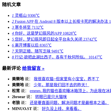
随机文章
1
灵柩山
9306℃
2
Fusion APP 在 Android 8 版本以上长按卡死的解决办法
3
寒冬将至
7132℃
4
你好，这是梦幻辰风的APP
10828℃
5
您好，梦幻辰风即日起全平台永久关闭
23742℃
6
离开博客以后
8365℃
7
天阴正暗，随写乏味
9491℃
8
行记·欲把此湖比西子，各有千秋何所似。
10147℃
最新评论
给我留言 »
美樂地
说：
我很喜欢猫~但家里有小宝宝，养不了
美樂地
说：
少年，那是我们回不去的昨天！
松茸
说：
emmm..我的猫也喜欢睡冰箱顶上，为此我在冰
2broear
说：
转眼已是只大猫咪
老狼
说：
还是要直面问题，解决问题才是最根本之道。
MINUO.ST
说：
好久没上线，来看看。