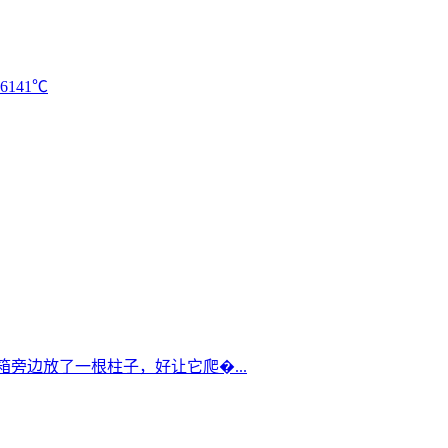
16141℃
箱旁边放了一根柱子，好让它爬�...