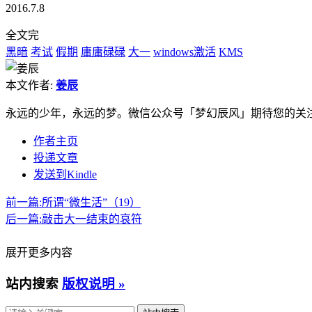
2016.7.8
全文完
黑暗
考试
假期
庸庸碌碌
大一
windows激活
KMS
本文作者:
姜辰
永远的少年，永远的梦。微信公众号「梦幻辰风」期待您的关
作者主页
投递文章
发送到Kindle
前一篇:
所谓“微生活”（19）
后一篇:
敲击大一结束的哀符
展开更多内容
站内搜索
版权说明 »