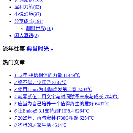
犀利刀笔(63)
小说幻境(97)
分享成长(191)
翩跹世界(16)
闲人酒馆(2)
流年往事
典当时光 »
热门文章
1
12年·相信相信的力量
11449℃
2
终不似，少年游
8147℃
3
使用Linux为电脑焕发第二春
7493℃
4
贰零贰伍：用文字与时间赋予未来与成长
7049℃
5
应当为自己培养一个值得终生的爱好
6437℃
6
让Emlog5.3.1支持到PHP8.4
6264℃
7
2025年，再与宏碁4738G相逢
6254℃
8
狗蛋的居家生活
4514℃