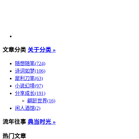
文章分类
关于分类 »
随想随笔(724)
诗词如梦(106)
犀利刀笔(63)
小说幻境(97)
分享成长(191)
翩跹世界(16)
闲人酒馆(2)
流年往事
典当时光 »
热门文章