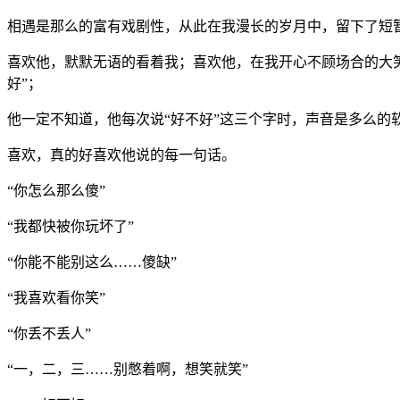
相遇是那么的富有戏剧性，从此在我漫长的岁月中，留下了短
喜欢他，默默无语的看着我；喜欢他，在我开心不顾场合的大
好
”
；
他一定不知道，他每次说
“
好不好
”
这三个字时，声音是多么的
喜欢，真的好喜欢他说的每一句话。
“
你怎么那么傻
”
“
我都快被你玩坏了
”
“
你能不能别这么
……
傻缺
”
“
我喜欢看你笑
”
“
你丢不丢人
”
“
一，二，三
……
别憋着啊，想笑就笑
”