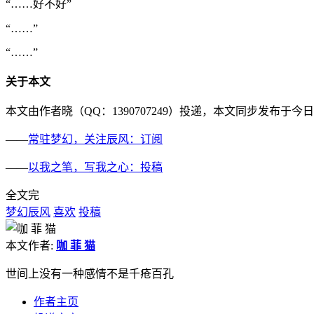
“……
好不好
”
“……”
“……”
关于本文
本文由作者晓（QQ：1390707249）投递，本文同步发
——
常驻梦幻，关注辰风：订阅
——
以我之笔，写我之心：投稿
全文完
梦幻辰风
喜欢
投稿
本文作者:
咖 菲 猫
世间上没有一种感情不是千疮百孔
作者主页