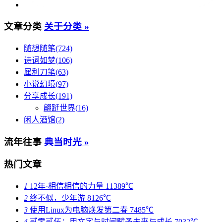
文章分类
关于分类 »
随想随笔(724)
诗词如梦(106)
犀利刀笔(63)
小说幻境(97)
分享成长(191)
翩跹世界(16)
闲人酒馆(2)
流年往事
典当时光 »
热门文章
1
12年·相信相信的力量
11389℃
2
终不似，少年游
8126℃
3
使用Linux为电脑焕发第二春
7485℃
4
贰零贰伍：用文字与时间赋予未来与成长
7032℃