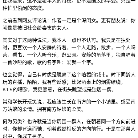
在我看来，这不是老年人的特权。更不是阔太的享受。只是一
种忙里偷闲的态度。
之前看到网友评论说：作者一定是个深闺女。更有朋友说：你
就像是被旧社会给毒害的女人。
其实对于这两种说法，我本人一点也不认可。我只是在独处
时，更喜欢一个人安静的待着。一个人走路，散步，一个人喝
茶，看书，一个人听音乐，逛公园。安静的角落里，独自唱着
一首沙哑的歌，歌的名字叫：爱就一个字。
也会觉得，自己有时像是脱离了这个喧嚣的城市。时下同龄人
玩的直播，陌陌，我有些反感；比起酒桌上的烟雾缭绕，
KTV的嘈杂，我更愿意，在街头眺望或是独居一偶。
常和学长开玩笑说，我应该生长在南方的一个小镇里。感受南
方姑娘的柔情。拥有南方姑娘的柔美。
何为另类？也许就是当你周围一群人，在朝着同一个方向前进
时，你却背道而驰，朝着截然相反的方向前行。于是在那帮人
眼中，你成了另类。