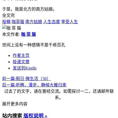
于是，我是北方的南方姑娘。
全文完
投稿
咖菲猫
南方姑娘
人生态度
享受人生
本文作者:
咖 菲 猫
世间上没有一种感情不是千疮百孔
作者主页
投递文章
发送到Kindle
前一篇:
假日·微生活（30）
后一篇:
折腾，漫步，静候大雁归来
过去了的文字，请在曾经交流。如需探讨一二，还请邮件联
系。
展开更多内容
站内搜索
版权说明 »