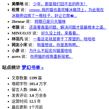
美樂地
说：
少年，那是我们回不去的昨天！
松茸
说：
emmm..我的猫也喜欢睡冰箱顶上，为此我在
冰箱旁边放了一根柱子，好让它爬�...
2broear
说：
转眼已是只大猫咪
老狼
说：
还是要直面问题，解决问题才是最根本之道。
MINUO.ST
说：
好久没上线，来看看。
林羽凡
说：
一看这名就是寄于了厚望的，哈哈哈
网友小宋
说：
狗蛋想说，你是真狗啊。
小彦
说：
为什么不起名叫猫蛋哈哈
acevs
说：
你用猫的视角重新探索。
站点统计
梦幻书单 »
文章数量:
1199
篇
堆砌字符:
101.4
万字
留言人数:
1846
人
发表评论:
3.0
万余条
运营时间:
12.5
年
最后更新:
1
个月前