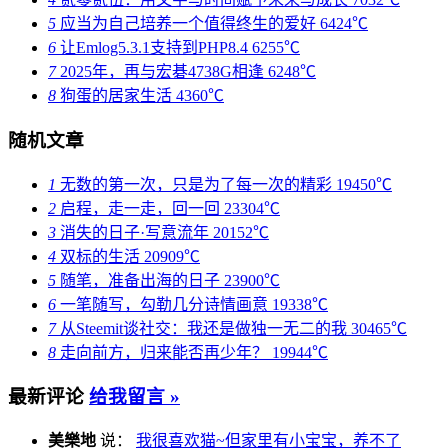
5
应当为自己培养一个值得终生的爱好
6424℃
6
让Emlog5.3.1支持到PHP8.4
6255℃
7
2025年，再与宏碁4738G相逢
6248℃
8
狗蛋的居家生活
4360℃
随机文章
1
无数的第一次，只是为了每一次的精彩
19450℃
2
启程，走一走，回一回
23304℃
3
消失的日子·写意流年
20152℃
4
双标的生活
20909℃
5
随笔，准备出海的日子
23900℃
6
一笔随写，勾勒几分诗情画意
19338℃
7
从Steemit谈社交：我还是做独一无二的我
30465℃
8
走向前方，归来能否再少年？
19944℃
最新评论
给我留言 »
美樂地
说：
我很喜欢猫~但家里有小宝宝，养不了