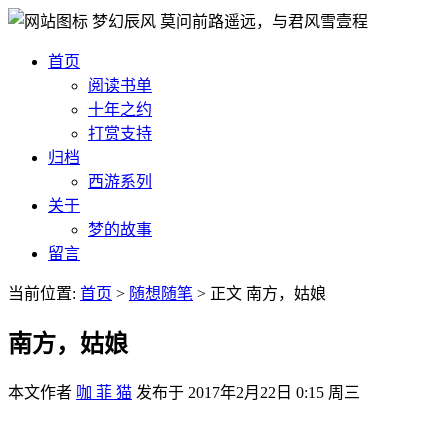
梦幻辰风
莫问前路遥远，与君风雪壹程
首页
阅读书单
十年之约
打赏支持
归档
西游系列
关于
梦的故事
留言
当前位置:
首页
>
随想随笔
>
正文
南方，姑娘
南方，姑娘
本文作者
咖 菲 猫
发布于
2017年2月22日 0:15 周三