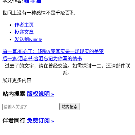
本文作者:
咖 菲 猫
世间上没有一种感情不是千疮百孔
作者主页
投递文章
发送到Kindle
前一篇:
布亦丁：哆啦A梦其实是一场现实的美梦
后一篇:
泪忘书:含泪忘记为你写的情书
过去了的文字，请在曾经交流。如需探讨一二，还请邮件联
系。
展开更多内容
站内搜索
版权说明 »
伴君同行
免费订阅 »