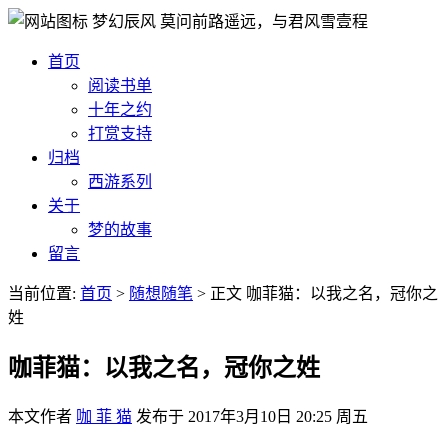
梦幻辰风
莫问前路遥远，与君风雪壹程
首页
阅读书单
十年之约
打赏支持
归档
西游系列
关于
梦的故事
留言
当前位置:
首页
>
随想随笔
>
正文
咖菲猫：以我之名，冠你之
姓
咖菲猫：以我之名，冠你之姓
本文作者
咖 菲 猫
发布于
2017年3月10日 20:25 周五