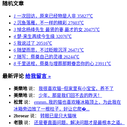
随机文章
1
一次回访，原来已经物是人非
35827℃
2
沉鱼落雁，不一样的精彩
27603℃
3
悼念杨绛先生 最贤的妻,最才的女
20475℃
4
楚·来生再续今生缘
32076℃
5
我说过了
20516℃
6
随望而思，不过眨眼沉浮
26471℃
7
随写：祭奠自己的灵魂
26244℃
8
千里送棺，祭奠与埋葬那颗眷恋你的心
23911℃
最新评论
给我留言 »
美樂地
说：
我很喜欢猫~但家里有小宝宝，养不了
美樂地
说：
少年，那是我们回不去的昨天！
松茸
说：
emmm..我的猫也喜欢睡冰箱顶上，为此我在
冰箱旁边放了一根柱子，好让它爬�...
2broear
说：
转眼已是只大猫咪
老狼
说：
还是要直面问题，解决问题才是最根本之道。