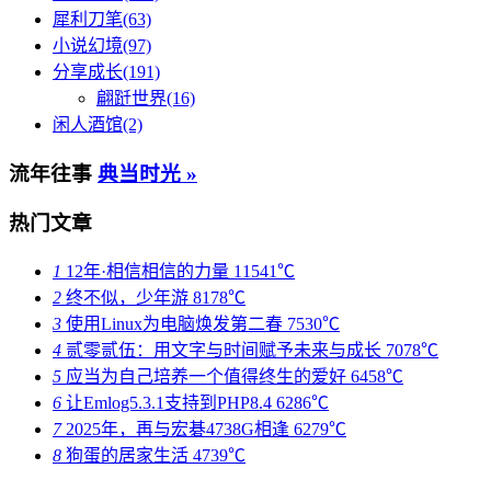
犀利刀笔(63)
小说幻境(97)
分享成长(191)
翩跹世界(16)
闲人酒馆(2)
流年往事
典当时光 »
热门文章
1
12年·相信相信的力量
11541℃
2
终不似，少年游
8178℃
3
使用Linux为电脑焕发第二春
7530℃
4
贰零贰伍：用文字与时间赋予未来与成长
7078℃
5
应当为自己培养一个值得终生的爱好
6458℃
6
让Emlog5.3.1支持到PHP8.4
6286℃
7
2025年，再与宏碁4738G相逢
6279℃
8
狗蛋的居家生活
4739℃