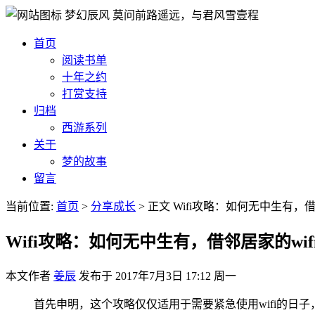
梦幻辰风
莫问前路遥远，与君风雪壹程
首页
阅读书单
十年之约
打赏支持
归档
西游系列
关于
梦的故事
留言
当前位置:
首页
>
分享成长
>
正文
Wifi攻略：如何无中生有，借
Wifi攻略：如何无中生有，借邻居家的wi
本文作者
姜辰
发布于
2017年7月3日 17:12 周一
首先申明，这个攻略仅仅适用于需要紧急使用wifi的日