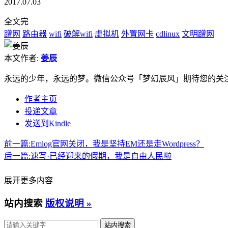
2017.07.03
全文完
蹭网
路由器
wifi
破解wifi
虚拟机
外置网卡
cdlinux
文明蹭网
本文作者:
姜辰
永远的少年，永远的梦。微信公众号「梦幻辰风」期待您的关
作者主页
投递文章
发送到Kindle
前一篇:
Emlog官网关闭，我是坚持EM还是走Wordpress？
后一篇:
速写·已经迎来的假期，我是自由人民啦
展开更多内容
站内搜索
版权说明 »