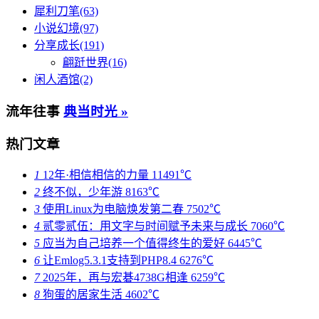
犀利刀笔(63)
小说幻境(97)
分享成长(191)
翩跹世界(16)
闲人酒馆(2)
流年往事
典当时光 »
热门文章
1
12年·相信相信的力量
11491℃
2
终不似，少年游
8163℃
3
使用Linux为电脑焕发第二春
7502℃
4
贰零贰伍：用文字与时间赋予未来与成长
7060℃
5
应当为自己培养一个值得终生的爱好
6445℃
6
让Emlog5.3.1支持到PHP8.4
6276℃
7
2025年，再与宏碁4738G相逢
6259℃
8
狗蛋的居家生活
4602℃