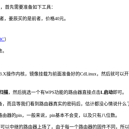
i，首先需要准备如下工具：
荐后者，姜辰买的是前者，价格40元。
3C
）
舍。
3.X操作内核，镜像挂载为前面准备好的CdLinux，然后就可
S扫描
，然后挑选一个有WPS功能的路由器直接点击
L启动
即可。
备，而且等我们看到路由器真实的密码后，估计都没心情说什么
器的pin，一般来说，pin基本不会变，以及只有八位数。
是，可以中继的路由器上场了，由于每一个路由器的固件不同，所