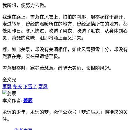
我所想，便努力去做。
我走在路上，雪落在风衣上，拍拍的刹那，飘零起终于离开，
走过转角，曾经的温暖所在的地方，曾经温情所在的地方，都
恍如昨日。寒风拂过，吹透了风衣，吹透了毛衣，从身体到心
灵，萧瑟的意味，泪即将涌上而又消失。
呼，如此美景，却没有美酒相伴，如此风雪飘零十分，却没有
烈酒在旁，实在是遗憾至极。
雪落飘零时，寒梦萧瑟意。醉醒无美酒，长恨随风起。
全文完
萧瑟
冬天
下雪了
寒风
本文作者:
姜辰
永远的少年，永远的梦。微信公众号「梦幻辰风」期待您的关
注。