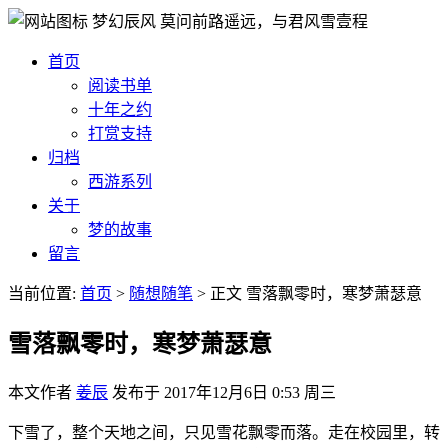
梦幻辰风
莫问前路遥远，与君风雪壹程
首页
阅读书单
十年之约
打赏支持
归档
西游系列
关于
梦的故事
留言
当前位置:
首页
>
随想随笔
>
正文
雪落飘零时，寒梦萧瑟意
雪落飘零时，寒梦萧瑟意
本文作者
姜辰
发布于
2017年12月6日 0:53 周三
下雪了，整个天地之间，只见雪花飘零而落。走在校园里，转