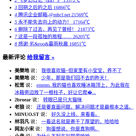
2
《梦幻日记（四）》
15372℃
3
回朔之后的之后
16866℃
4
腾讯企业邮箱-@mhcf.net
21569℃
5
永不能失去向上的动力！
17164℃
6
删除了过去，再见了曾经！
21873℃
7
这是一段孤独的旅程……
26205℃
8
感谢·劣&eoo&暮雨秋晨
16851℃
最新评论
给我留言 »
美樂地
说：
我很喜欢猫~但家里有小宝宝，养不了
美樂地
说：
少年，那是我们回不去的昨天！
松茸
说：
emmm..我的猫也喜欢睡冰箱顶上，为此我在
冰箱旁边放了一根柱子，好让它爬�...
2broear
说：
转眼已是只大猫咪
老狼
说：
还是要直面问题，解决问题才是最根本之道。
MINUO.ST
说：
好久没上线，来看看。
林羽凡
说：
一看这名就是寄于了厚望的，哈哈哈
网友小宋
说：
狗蛋想说，你是真狗啊。