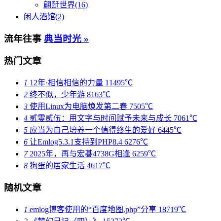
翩跹世界(16)
闲人酒馆(2)
流年往事
典当时光 »
热门文章
1
12年·相信相信的力量
11495℃
2
终不似，少年游
8163℃
3
使用Linux为电脑焕发第二春
7505℃
4
贰零贰伍：用文字与时间赋予未来与成长
7061℃
5
应当为自己培养一个值得终生的爱好
6445℃
6
让Emlog5.3.1支持到PHP8.4
6276℃
7
2025年，再与宏碁4738G相逢
6259℃
8
狗蛋的居家生活
4617℃
随机文章
1
emlog博客使用的“百度地图.php”分享
18719℃