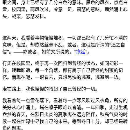
眼之间，身上已经有了几分白色的意味。黑色的风衣，点点白
雪，校园里，寒风吹过，冷意十足，萧瑟的意味，瞬然涌上心
头，战栗，瑟瑟发抖。
这两天，我看着事物慢慢堆积，一切都已经有了几分忙不清的
意味，但是，却依然丝毫不乱，或者，这就是所谓的“迷之自
信”。——亦或者，如前文所说的，“
拖延
”。
行走在校园里，终于再一次回归到曾经的状态，如同幻影一
样，转瞬即逝，每一个角落，都有属于自己曾经的甜蜜的记
忆。而现在呢，一眼看去，只想尽快的逃避，逃避到一边。
走在路上，我也慢慢的拾起了自己曾经的一切。
我看着每一点雪花落下，看着每一点寒风吹过风衣角，所有的
美好从心中涌上，堵在嗓子眼难以言喻。一年四季，走过生机
盎然的春天，在烈日炎炎的夏季离在远方陪伴，秋高气爽的时
候一起在忙碌中寻找自己的未来。等到冬日十分，却已经是转
角的别离。