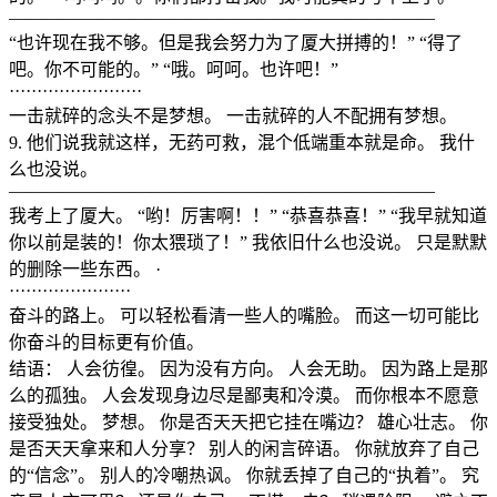
————————————————————————
“也许现在我不够。但是我会努力为了厦大拼搏的！” “得了
吧。你不可能的。” “哦。呵呵。也许吧！”
························
一击就碎的念头不是梦想。 一击就碎的人不配拥有梦想。
9. 他们说我就这样，无药可救，混个低端重本就是命。 我什
么也没说。
————————————————————————
我考上了厦大。 “哟！厉害啊！！” “恭喜恭喜！” “我早就知道
你以前是装的！你太猥琐了！” 我依旧什么也没说。 只是默默
的删除一些东西。 ·
······················
奋斗的路上。 可以轻松看清一些人的嘴脸。 而这一切可能比
你奋斗的目标更有价值。
结语： 人会彷徨。 因为没有方向。 人会无助。 因为路上是那
么的孤独。 人会发现身边尽是鄙夷和冷漠。 而你根本不愿意
接受独处。 梦想。 你是否天天把它挂在嘴边？ 雄心壮志。 你
是否天天拿来和人分享？ 别人的闲言碎语。 你就放弃了自己
的“信念”。 别人的冷嘲热讽。 你就丢掉了自己的“执着”。 究