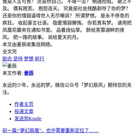
竟是人言可畏？ 还是你自己。 不堪一击？ 稍遇险阻。 避之不
及。 偶有困苦。 抱怨连天。 究竟是社会残酷剥夺了你的梦？
还是你的懦弱逼得世人无尽嘲讽？ 所谓梦想。 是永不停息的
疯狂。 收起豪言壮语。 隐匿懦弱懒惰。 你若真有梦。 请用把
凤凰花瓣夹在通知书里。 品着烧仙草。 醉给芙蓉湖畔的夜
风。 把一路的故事。 说给夏天的月。
本文由姜辰收集自网络。
全文完
励志
坚持
梦想
前行
本文作者:
姜辰
永远的少年，永远的梦。微信公众号「梦幻辰风」期待您的关
注。
作者主页
投递文章
发送到Kindle
前一篇:
“夢幻辰風”，也许需要重新定位了……