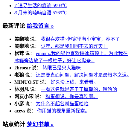
7
追寻生活的痕迹
5993℃
8
月末的喃喃自语
5769℃
最新评论
给我留言 »
美樂地
说：
我很喜欢猫~但家里有小宝宝，养不了
美樂地
说：
少年，那是我们回不去的昨天！
松茸
说：
emmm..我的猫也喜欢睡冰箱顶上，为此我在
冰箱旁边放了一根柱子，好让它爬�...
2broear
说：
转眼已是只大猫咪
老狼
说：
还是要直面问题，解决问题才是最根本之道。
MINUO.ST
说：
好久没上线，来看看。
林羽凡
说：
一看这名就是寄于了厚望的，哈哈哈
网友小宋
说：
狗蛋想说，你是真狗啊。
小彦
说：
为什么不起名叫猫蛋哈哈
acevs
说：
你用猫的视角重新探索。
站点统计
梦幻书单 »