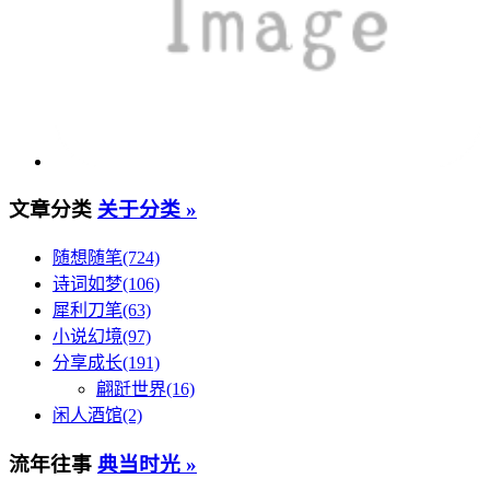
文章分类
关于分类 »
随想随笔(724)
诗词如梦(106)
犀利刀笔(63)
小说幻境(97)
分享成长(191)
翩跹世界(16)
闲人酒馆(2)
流年往事
典当时光 »