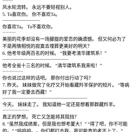
·······
风水轮流转。 永远不要轻视别人。
5. Ta喜欢你。 你不喜欢Ta。
————————
你喜欢Ta。 Ta不喜欢你。
·········
美丽的花季却没有一场朦胧的爱恋的确遗憾。 但又何必为了
不是两情相悦的寂寞去埋葬更美好的明天？
6. 他考年级两百名的时候。 “我要考清华建筑系！”
——————————————
他考全省十三名的时候。 “清华建筑系我来啦！”
··············
你也说过这样的话吧。 那你付出行动了吗？
7. 昨天。 妹妹做完了化疗又开始看藏羚羊保护的短片。 “等病
好了我一定要去西藏！”
——————————————————
今天。 妹妹走了。 我知道她一定还是想着那群藏羚羊。
··················
真正的梦想。 死亡又怎能将其阻挡？
8. “虽然我成绩差，但是我也想考厦大！” “得了吧，你不可能
的。” “呜呜呜。。你们都打击我。我可能真的考不上了。”