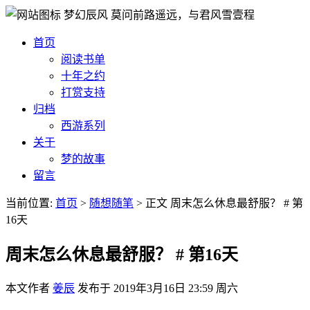
梦幻辰风
莫问前路遥远，与君风雪壹程
首页
阅读书单
十年之约
打赏支持
归档
西游系列
关于
梦的故事
留言
当前位置:
首页
>
随想随笔
>
正文
周末怎么休息最舒服？ # 第
16天
周末怎么休息最舒服？ # 第16天
本文作者
姜辰
发布于
2019年3月16日 23:59 周六