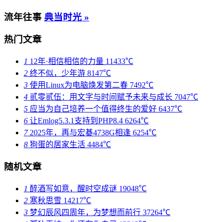
流年往事
典当时光 »
热门文章
1
12年·相信相信的力量
11433℃
2
终不似，少年游
8147℃
3
使用Linux为电脑焕发第二春
7492℃
4
贰零贰伍：用文字与时间赋予未来与成长
7047℃
5
应当为自己培养一个值得终生的爱好
6437℃
6
让Emlog5.3.1支持到PHP8.4
6264℃
7
2025年，再与宏碁4738G相逢
6254℃
8
狗蛋的居家生活
4484℃
随机文章
1
醉酒写如意，醒时空成谜
19048℃
2
寒秋思雪
14217℃
3
梦幻辰风四周年，为梦想而前行
37264℃