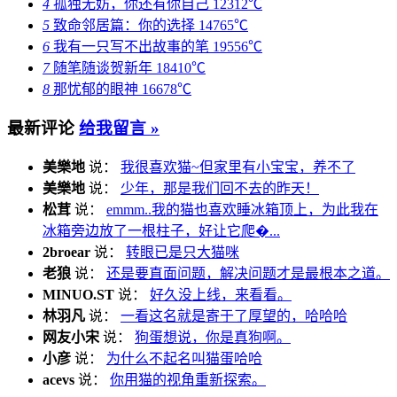
4
孤独无妨，你还有你自己
12312℃
5
致命邻居篇：你的选择
14765℃
6
我有一只写不出故事的笔
19556℃
7
随笔随谈贺新年
18410℃
8
那忧郁的眼神
16678℃
最新评论
给我留言 »
美樂地
说：
我很喜欢猫~但家里有小宝宝，养不了
美樂地
说：
少年，那是我们回不去的昨天！
松茸
说：
emmm..我的猫也喜欢睡冰箱顶上，为此我在
冰箱旁边放了一根柱子，好让它爬�...
2broear
说：
转眼已是只大猫咪
老狼
说：
还是要直面问题，解决问题才是最根本之道。
MINUO.ST
说：
好久没上线，来看看。
林羽凡
说：
一看这名就是寄于了厚望的，哈哈哈
网友小宋
说：
狗蛋想说，你是真狗啊。
小彦
说：
为什么不起名叫猫蛋哈哈
acevs
说：
你用猫的视角重新探索。