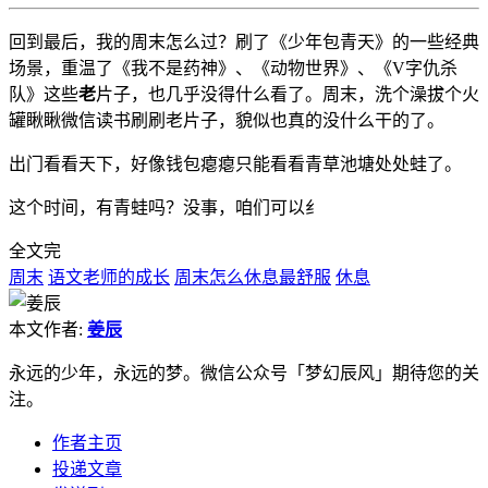
回到最后，我的周末怎么过？刷了《少年包青天》的一些经典
场景，重温了《我不是药神》、《动物世界》、《V字仇杀
队》这些
老
片子，也几乎没得什么看了。周末，洗个澡拔个火
罐瞅瞅微信读书刷刷老片子，貌似也真的没什么干的了。
出门看看天下，好像钱包瘪瘪只能看看青草池塘处处蛙了。
这个时间，有青蛙吗？没事，咱们可以纟
全文完
周末
语文老师的成长
周末怎么休息最舒服
休息
本文作者:
姜辰
永远的少年，永远的梦。微信公众号「梦幻辰风」期待您的关
注。
作者主页
投递文章