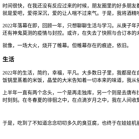
时间很快，在我还没有反应过来的时候，朋友圈里的好多朋友
就是爱吧，爱得深沉，爱的让人喘不过来气。于是，我将酒精
2022年落幕在即，回顾一年，只想聊聊生活与学习。从庚子
还有神鬼莫测的疫情与封控。或许，在失去了快照与合订本的
就像，一场大火，烧开了帷幕。但帷幕存在的痕迹，依旧。
生活
2022年的生活，简约，幸福，平凡。大多数日子里，我都是
饭锅里蒸着的米饭，晶莹的大米告知着一切本来的味道，我从
上半年一直有两个念头，一个是再走独库，另一个则是去唐布
时刻刻。在冬春夏的徘徊之中，在点滴岁月之中，我在人间收
于是，吃到了不知道念念叨叨多久的臭豆腐，也终于在娃娃机