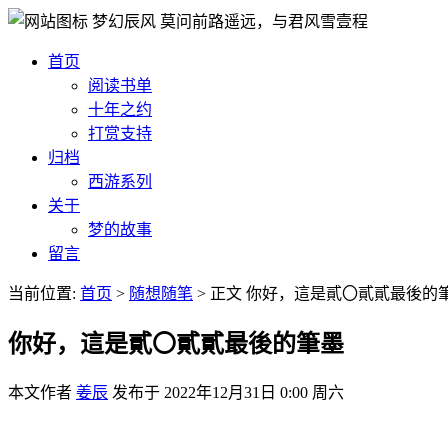
梦幻辰风
莫问前路遥远，与君风雪壹程
首页
阅读书单
十年之约
打赏支持
归档
西游系列
关于
梦的故事
留言
当前位置:
首页
>
随想随笔
>
正文
你好，這是貳〇貳貳最後的
你好，這是貳〇貳貳最後的筆墨
本文作者
姜辰
发布于
2022年12月31日 0:00 周六