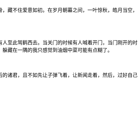
骨，藏不住爱意如初。在岁月朝暮之间，一叶惊秋，皓月当空，
有人至此驾鹤西去。当关门的时候有人喊着开门，当门刚开的时
，躲藏在一隅的我只感觉到油烟中菜可能有点糊了。
后的诸君，且不如先让子弹飞着，让新闻走着，然后，过好自己