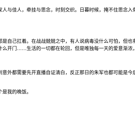
的土地上。至此，便开始了四个月左右的异地恋。
家人与佳人，牵挂与思念，时刻交织。日暮时候，掩不住思念入
都是自己扛着。在战战兢兢之中，有人说病毒没什么可怕，但也
什么开门……生活的一切都在轮回，但是唯独每一天的爱意渐浓
到意外都需要先开直播自证清白，反正那日的朱军也都可能是今
个是我的晚饭。