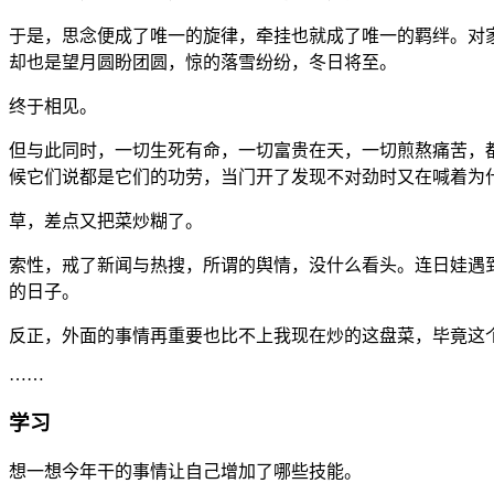
甜蜜不久，风起云涌，自庚子年起的尘埃，再次落在了这广袤
于是，思念便成了唯一的旋律，牵挂也就成了唯一的羁绊。对
却也是望月圆盼团圆，惊的落雪纷纷，冬日将至。
终于相见。
但与此同时，一切生死有命，一切富贵在天，一切煎熬痛苦，
候它们说都是它们的功劳，当门开了发现不对劲时又在喊着为
草，差点又把菜炒糊了。
索性，戒了新闻与热搜，所谓的舆情，没什么看头。连日娃遇
的日子。
反正，外面的事情再重要也比不上我现在炒的这盘菜，毕竟这
……
学习