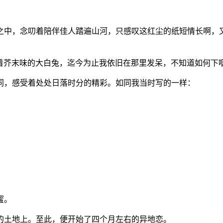
之中，念叨着陪伴佳人踏遍山河，只感叹这红尘的纸短情长啊，
着芥末味的大白兔，迄今为止我依旧在那里发呆，不知道如何下
同，感受着处处日落时分的精彩。如同我当时写的一样：
蜜。