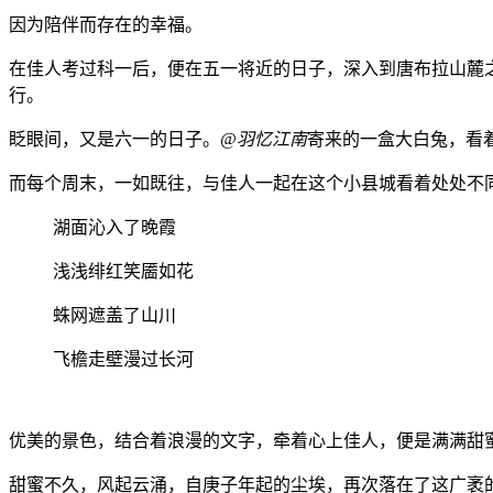
因为陪伴而存在的幸福。
在佳人考过科一后，便在五一将近的日子，深入到唐布拉山麓
行。
眨眼间，又是六一的日子。
@羽忆江南
寄来的一盒大白兔，看
而每个周末，一如既往，与佳人一起在这个小县城看着处处不
湖面沁入了晚霞
浅浅绯红笑靥如花
蛛网遮盖了山川
飞檐走壁漫过长河
优美的景色，结合着浪漫的文字，牵着心上佳人，便是满满甜