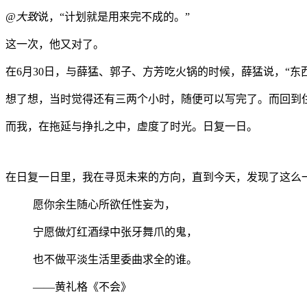
@大致
说，“计划就是用来完不成的。”
这一次，他又对了。
在6月30日，与薛猛、郭子、方芳吃火锅的时候，薛猛说，“东
想了想，当时觉得还有三两个小时，随便可以写完了。而回到
而我，在拖延与挣扎之中，虚度了时光。日复一日。
在日复一日里，我在寻觅未来的方向，直到今天，发现了这么
愿你余生随心所欲任性妄为，
宁愿做灯红酒绿中张牙舞爪的鬼，
也不做平淡生活里委曲求全的谁。
——黄礼格《不会》