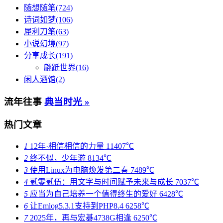
随想随笔(724)
诗词如梦(106)
犀利刀笔(63)
小说幻境(97)
分享成长(191)
翩跹世界(16)
闲人酒馆(2)
流年往事
典当时光 »
热门文章
1
12年·相信相信的力量
11407℃
2
终不似，少年游
8134℃
3
使用Linux为电脑焕发第二春
7489℃
4
贰零贰伍：用文字与时间赋予未来与成长
7037℃
5
应当为自己培养一个值得终生的爱好
6428℃
6
让Emlog5.3.1支持到PHP8.4
6258℃
7
2025年，再与宏碁4738G相逢
6250℃