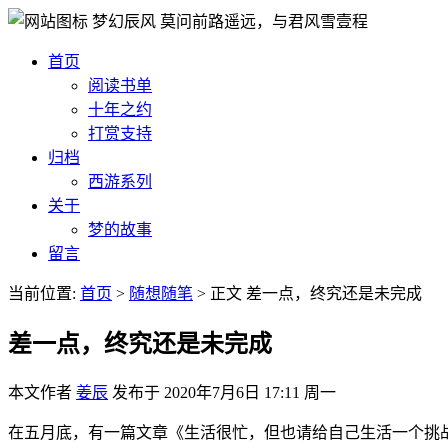
梦幻辰风
莫问前路遥远，与君风雪壹程
首页
阅读书单
十年之约
打赏支持
归档
西游系列
关于
梦的故事
留言
当前位置:
首页
>
随想随笔
>
正文
差一点，终究还是未完成
差一点，终究还是未完成
本文作者
姜辰
发布于
2020年7月6日 17:11 周一
在五月底，有一篇文章《生活很忙，但也请给自己生活一个挑