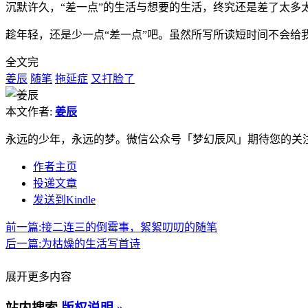
沉默许久，“差一点”的生活与想要的生活，终究还是差了太多
趁年轻，还是少一点“差一点”吧。虽然所写所读短时间不会
全文完
姜辰
随笔
拖延症
又打脸了
本文作者:
姜辰
永远的少年，永远的梦。微信公众号「梦幻辰风」期待您的关
作者主页
投递文章
发送到Kindle
前一篇:
接二连三的倒霉事，絮絮叨叨的随笔
后一篇:
为枯燥的生活写首诗
展开更多内容
站内搜索
版权说明 »