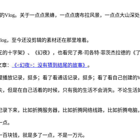
的Vlog。关于一点点黑蜂，一点点唐布拉风景，一点点大山深处
Vlog，至今还没剪辑的素材还在那里堆着。
的十字架》、《幻夜》，也看完了弗·司各特·菲茨杰拉德的《
文章：
《<幻夜>：没有猜到结尾的故事》
。
放记录，挺多；看了看通话记录，挺多；看了看自己创建的Word文
失，但是在自己活着的时候，只有我的生活不会消失。不论生活
下来，比如折腾服务器，比如折腾网络线路，比如折腾电脑，比如
一点。
一百块钱，就是多了一点，不是一万元。