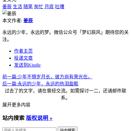
姜辰
生活
随笔
匆忙
月底
吐嘈
本文作者:
姜辰
永远的少年，永远的梦。微信公众号「梦幻辰风」期待您的关
注。
作者主页
投递文章
发送到Kindle
前一篇:
少年不惧岁月长，彼方尚有荣光在。
后一篇:
永远的少年，永远的热泪盈眶
过去了的文字，请在曾经交流。如需探讨一二，还请邮件联
系。
展开更多内容
站内搜索
版权说明 »