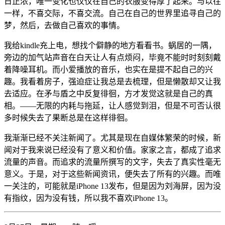
日正浓，唯一变化也仅仅在自己的衣服变得厚了起来。与以往
一样，不喜交际，不喜交流。自己在自己的世界里追寻自己的
梦，然后，去做自己喜欢的事情。
我给kindle充上电，想找个僻静的地方看看书。蜗居的一隅，
旁边的加气站声音在白天让人有点烦闷，毕竟不能时时刻刻戴
着降噪耳机。而小爱播放的音乐，也实在是提不起自己的兴
趣。我看着房子，强迫症让我总是去梳理，但是懒散却又让我
去适应。在矛与盾之中反复徘徊，方才发觉这就是自己的真
相。——无限的内耗与拖延，让人感觉到泪，但是不可否认很
多时候失去了果断总是在这样徘徊。
我渐渐已经不关注新闻了。尤其是现在自媒体繁荣的时候，新
闻对于我来说已经没有了意义和价值。家家之言，都成了追求
流量的声音。而追求的流量所撰写的文字，失去了真实性毫无
意义。于是，对于这些新闻资讯，便失去了所有的兴趣。而唯
一关注的，可能就是iPhone 13发布，但是因为刘海屏，因为没
有指纹，因为没有钱，所以我不喜欢iPhone 13。