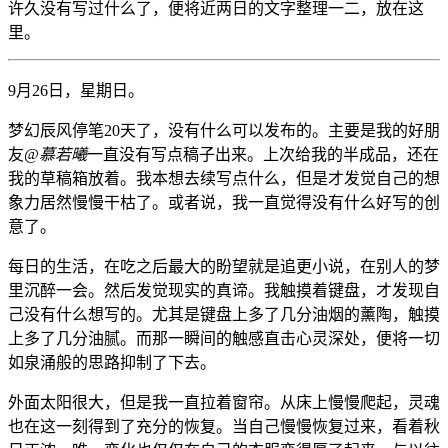
许久没有写过什么了，便将近两日的文字整理一二，放在这
里。
9月26日，星期日。
梦幻辰风停笔20天了，没有什么可以发布的。主要是我的好朋
友
@慕若曦
一直没有写点稿子出来。上次给我的半成品，还在
我的草稿箱放着。我本想去续写点什么，但是才发觉自己的想
象力居然慢慢干枯了。或者说，我一直觉得没有什么好写的创
意了。
每日的生活，在吃之后最大的盼望就是追更小说，在别人的梦
里沉醉一会。然后发觉现实的真谛。我触摸着键盘，才发现自
己没有什么想写的。尤其是键盘上多了几分油烟的薰陶，触摸
上多了几分油腻。而那一瞬间的触感直击心灵深处，便将一切
如泉涌般的思路抑制了下去。
外面太阳很大，但是我一直拉着窗帘。从床上慢慢爬起，灵魂
也在这一刻得到了充分的恢复。当自己慢慢恢复过来，看着秋