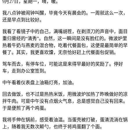
9月27日，星期一，晴，暖。
我八点钟被闹钟叫醒，毕竟今天有晨会的。一周就这么一次，
还是早点到比较好。
我看了看镜子中的自己，满嘴胡茬，在剃须刀的声音中，面目
重归曾经的“清秀”。自然，这一瞬间是没有脸红的。微波炉里
热着牛奶与燕麦的混合物，吃着代餐面包，这便是最简单的早
餐了。其实，我更喜欢馕，无奈恰好赶上代餐面包促销。
驾车而去，有停车位，可能这是来得早最好的奖励了。停好
车，走到办公室签到。
中午看着仪表盘上油箱灯亮，加油。
回去做饭，也不过是热热米饭，用微波炉加热了昨晚做好的凉
拌牛肉。可是中午没有点烟火气息，总是感觉自己没有回来。
于是便煎了两个鸡蛋。
我将手伸在锅前，感受着油温。当蛋壳被打破，蛋清流淌在锅
上，随着我无数次颠勺，也终于将鸡蛋翻了个面。