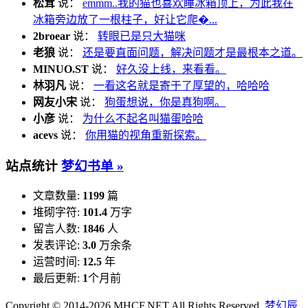
松茸
说：
emmm..我的猫也喜欢睡冰箱顶上，为此我在
冰箱旁边放了一根柱子，好让它爬�...
2broear
说：
转眼已是只大猫咪
老狼
说：
还是要直面问题，解决问题才是最根本之道。
MINUO.ST
说：
好久没上线，来看看。
林羽凡
说：
一看这名就是寄于了厚望的，哈哈哈
网友小宋
说：
狗蛋想说，你是真狗啊。
小彦
说：
为什么不起名叫猫蛋哈哈
acevs
说：
你用猫的视角重新探索。
站点统计
梦幻书单 »
文章数量:
1199
篇
堆砌字符:
101.4
万字
留言人数:
1846
人
发表评论:
3.0
万余条
运营时间:
12.5
年
最后更新:
1
个月前
Copyright © 2014-2026 MHCF.NET All Rights Reserved.
梦幻辰