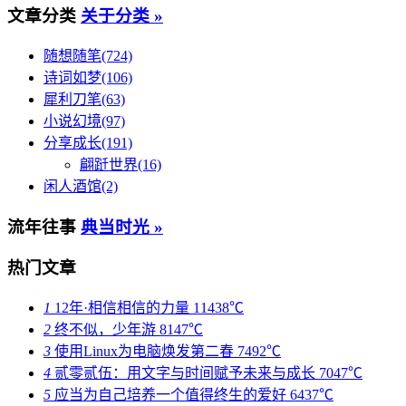
文章分类
关于分类 »
随想随笔(724)
诗词如梦(106)
犀利刀笔(63)
小说幻境(97)
分享成长(191)
翩跹世界(16)
闲人酒馆(2)
流年往事
典当时光 »
热门文章
1
12年·相信相信的力量
11438℃
2
终不似，少年游
8147℃
3
使用Linux为电脑焕发第二春
7492℃
4
贰零贰伍：用文字与时间赋予未来与成长
7047℃
5
应当为自己培养一个值得终生的爱好
6437℃