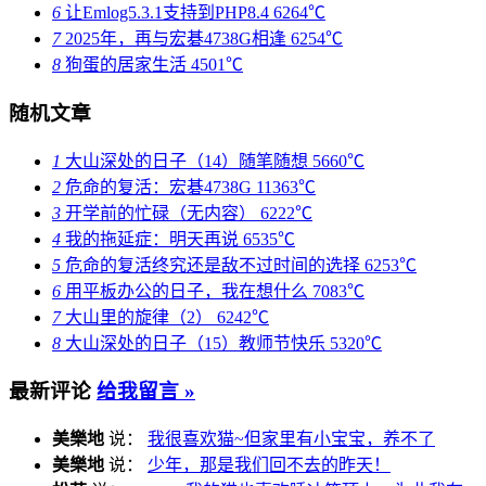
6
让Emlog5.3.1支持到PHP8.4
6264℃
7
2025年，再与宏碁4738G相逢
6254℃
8
狗蛋的居家生活
4501℃
随机文章
1
大山深处的日子（14）随笔随想
5660℃
2
危命的复活：宏碁4738G
11363℃
3
开学前的忙碌（无内容）
6222℃
4
我的拖延症：明天再说
6535℃
5
危命的复活终究还是敌不过时间的选择
6253℃
6
用平板办公的日子，我在想什么
7083℃
7
大山里的旋律（2）
6242℃
8
大山深处的日子（15）教师节快乐
5320℃
最新评论
给我留言 »
美樂地
说：
我很喜欢猫~但家里有小宝宝，养不了
美樂地
说：
少年，那是我们回不去的昨天！