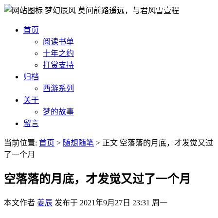
梦幻辰风
莫问前路遥远，与君风雪壹程
首页
阅读书单
十年之约
打赏支持
归档
西游系列
关于
梦的故事
留言
当前位置:
首页
>
随想随笔
>
正文
空落落的月底，才发觉又过
了一个月
空落落的月底，才发觉又过了一个月
本文作者
姜辰
发布于
2021年9月27日 23:31 周一