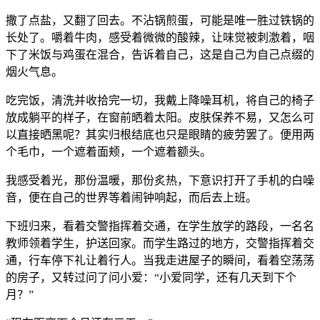
撒了点盐，又翻了回去。不沾锅煎蛋，可能是唯一胜过铁锅的
长处了。嚼着牛肉，感受着微微的酸辣，让味觉被刺激着，咽
下了米饭与鸡蛋在混合，告诉着自己，这是自己为自己点缀的
烟火气息。
吃完饭，清洗并收拾完一切，我戴上降噪耳机，将自己的椅子
放成躺平的样子，在窗前晒着太阳。皮肤保养不易，又怎么可
以直接晒黑呢？其实归根结底也只是眼睛的疲劳罢了。便用两
个毛巾，一个遮着面颊，一个遮着额头。
我感受着光，那份温暖，那份炙热，下意识打开了手机的白噪
音，便在自己的世界等着闹钟响起，而后去上班。
下班归来，看着交警指挥着交通，在学生放学的路段，一名名
教师领着学生，护送回家。而学生路过的地方，交警指挥着交
通，行车停下礼让着行人。当我走进屋子的瞬间，看着空荡荡
的房子，又转过问了问小爱：“小爱同学，还有几天到下个
月？”