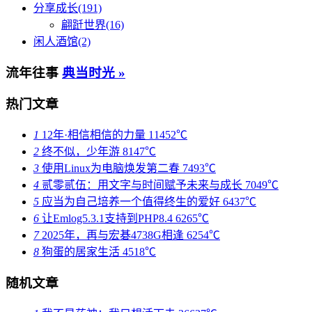
分享成长(191)
翩跹世界(16)
闲人酒馆(2)
流年往事
典当时光 »
热门文章
1
12年·相信相信的力量
11452℃
2
终不似，少年游
8147℃
3
使用Linux为电脑焕发第二春
7493℃
4
贰零贰伍：用文字与时间赋予未来与成长
7049℃
5
应当为自己培养一个值得终生的爱好
6437℃
6
让Emlog5.3.1支持到PHP8.4
6265℃
7
2025年，再与宏碁4738G相逢
6254℃
8
狗蛋的居家生活
4518℃
随机文章