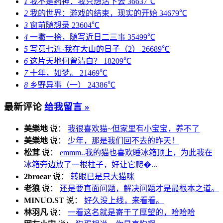
1
我不是药神：我只想活下去
36637℃
2
我的世界：游戏的结束，现实的开始
34679℃
3
窗前随想录
23604℃
4
一撇一捺，随写近日二三事
35499℃
5
写意七连·我在大山的日子（2）
26689℃
6
这片天地何曾清白？
18209℃
7
十年，如梦。
21469℃
8
乡野异事（一）
24386℃
最新评论
给我留言 »
美樂地
说：
我很喜欢猫~但家里有小宝宝，养不了
美樂地
说：
少年，那是我们回不去的昨天！
松茸
说：
emmm..我的猫也喜欢睡冰箱顶上，为此我在
冰箱旁边放了一根柱子，好让它爬�...
2broear
说：
转眼已是只大猫咪
老狼
说：
还是要直面问题，解决问题才是最根本之道。
MINUO.ST
说：
好久没上线，来看看。
林羽凡
说：
一看这名就是寄于了厚望的，哈哈哈