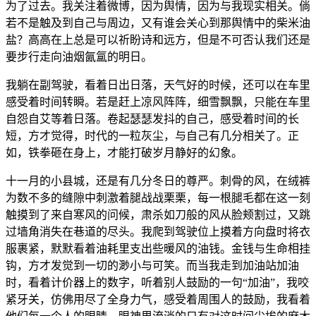
为了过去。我关注着微博，因为舆情，因为与我现实相关。倘
若不是触及到自己与周边，又有谁会关心到那舆情中的柴米油
盐？高高在上总是可以祈盼诗和远方，但是不可否认我们还是
要步行走向油烟氤氲的明日。
我躺在副驾驶，看着日出日落，天气好的时候，还可以在车里
感受着时间转瞬。若是赶上凉风阵阵，细雪飘飘，只能在车里
自怨自艾等着日落。卷起瑟瑟发抖的自己，感受着时间的长
短，方才觉得，时代的一粒灰尘，与自己有几分相关了。正
如，铁拳砸在身上，才能打破岁月静好的幻象。
十一月的小县城，还是有几分冬日的尊严。刺骨的风，在绒裤
为数不多的缝隙中刺激着腿战战栗栗，每一根腿毛都在这一刻
触摸到了来自寒风的问候，肃杀如刀般的风从脸颊割过，又跳
过墙角消失在巷道的尽头。我爬到驾驶位上摸着方向盘时将衣
服裹紧，默默看着油耗里支出些暖风的油钱。金钱与生命相挂
钩，方才发觉到一切的渺小与可笑。而当我走到加油站加油
时，看着计价器上的数字，听着别人鼓励的一句“加油”，我咬
紧牙关，仿佛用尽了全身力气，感受着周围人的鼓励，我看着