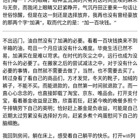
他们每一个人的眼睛，眼神里流淌的只有对这时间尘埃的麻木
与无奈，而我闭上眼睛又赶紧睁开，气沉丹田正要来一句话让
世俗惊醒，但是在这一刻还是选择放弃，我再也没有曾经豪放
的那两个字“加满”，取而代之的是：“加一百块钱。”
不出远门，油自然没有了加满的必要。看着一百块钱换来不到
半箱的油，苟且一个月应该没有什么难度。毕竟生活已然不
易，加满实在是难以苛求。在时代的灰尘之中，远行也成为没
有什么的必要了。在搬家之后的尝试减法之中，对于没有什么
必要的事情，自然就不需要去做了，当然，也不需要去买了。
转过身看了看自己的商品们，方才发觉，冬天的靴子，加绒的
裤子，不能不买。而能退款的，自然第一时间就退款了。而一
直心心念念的，也直接卸载了淘宝、京东、唯品会。打开支付
宝，看着基金收益是正数，欣喜若狂，赶紧今晚的晚餐多煎个
牛排犒劳下自己的英明；恰好赶上基金是负收益，可能是自己
近期太过劳累没有选择好方向，赶紧多煮个鸡蛋慰问下自己的
脑细胞。
我回到房间，躺在床上，感受着自己躺平的快乐。打开wifi列