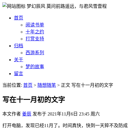
梦幻辰风
莫问前路遥远，与君风雪壹程
首页
阅读书单
十年之约
打赏支持
归档
西游系列
关于
梦的故事
留言
当前位置:
首页
>
随想随笔
>
正文
写在十一月初的文字
写在十一月初的文字
本文作者
姜辰
发布于
2021年11月6日 23:45 周六
打开电脑，发现已经11月了。时间真快，快到一天猝不及防成