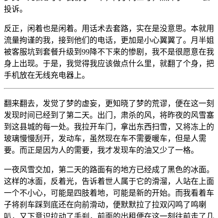
投诉。
反正，闲着也是闲着。用话术去套路，实在是没意思。本就用
流量拘谨的我，接到他们的电话，更加是小心翼翼了。月半姐
被客服坑到套餐升级到99降不下来的惨剧，我不是很愿意在我
身上出现。于是，我觉得我应该做点什么里，就翻了个身，把
手机放在无线充电器上。
翻来翻去，发觉了梦的虚妄，更知晓了梦的荒谬，便在这一刻
发现时间已经到了第二天。出门，肃杀的风，将昨夜的风雪塞
到这县城的每一处。我拉开车门，拿出东西扫雪，又将冻上的
玻璃慢慢刮开，发动车，虽然现在车不需要暖车，但是人需
要。而正是因为人的需要，我才发现车的油又少了一格。
一夜风雪交加，第二天的路面有的地方已经成了黑色的冰面。
这样的冰面，反着光，告诉着世人属于它的滑溜，人站在上面
一个不小心，可能是四肢着地，可能是新的开始。而我看着车
子将刹车踩到底还在向前滑动，便默默拉了拉双闪鸣了鸣喇
叭，又下意识拉动了手刹，前面的出租便在这一刻往前走了几