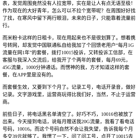
表，发觉周围竟然没有人拉宽带，实在是让人有点无语至极！
作为现在的大好青年，怎么可以不拉个宽带呢？在周围好好找
了找，在寒风中留下两行眼泪，未来的日子，只能靠着流量前
行。
而米粉卡这样的日租卡，现在用起来也不是很划算了。想着携
号转网，却发觉中国联通私自给我加了个回馈老用户“每月1G
流量在网1年”的套餐，拨打10015投诉，又转投诉工信部，在
客服与我深入交流后，给我开了个两年的套餐，每月69元，
45G流量，1000分钟通话。而愣神的我，方才知道这样的套
餐，在APP里是没有的。
而套餐生效，又要到下个月了。记录工号，电话开录音，做好
记录。文字游戏里，运营商玩得比我们好，当然，不止于运营
商。
前些日子，将电话黑名单清空了。好巧不巧，10016也被放了
出来。今天接到电话，说每月赠送我20G流量，我看了看电话
号码，10016。而这个号码自然不会让我失望，告诉我每个月
多交39元就够了。我愣了一下，问了问工号，点开了10015去