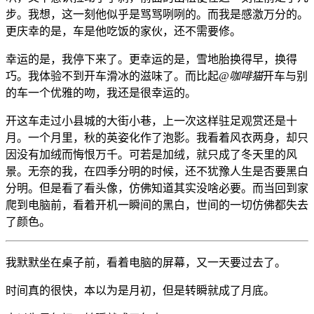
步。我想，这一刻他似乎是骂骂咧咧的。而我是感激万分的。
更庆幸的是，车是他吃饭的家伙，还不需要修。
幸运的是，我停下来了。更幸运的是，雪地胎换得早，换得
巧。我体验不到开车滑冰的滋味了。而比起
@咖啡猫
开车与别
的车一个优雅的吻，我还是很幸运的。
开这车走过小县城的大街小巷，上一次这样驻足观赏还是十
月。一个月里，秋的英姿化作了泡影。我看着风衣两身，却只
因没有加绒而悔恨万千。可若是加绒，就只成了冬天里的风
景。无奈的我，在四季分明的时候，还不犹豫人生是否要黑白
分明。但是看了看头像，仿佛知道其实没啥必要。而当回到家
爬到电脑前，看着开机一瞬间的黑白，世间的一切仿佛都失去
了颜色。
我默默坐在桌子前，看着电脑的屏幕，又一天要过去了。
时间真的很快，本以为是月初，但是转瞬就成了月底。