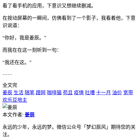
看了看手机的应用，下意识又想继续删减。
在按动屏幕的一瞬间，仿佛看到了一个影子，我看着他，下意
识说道：
“你好，我是姜辰。”
而我在在这一刻听到一句：
“我还在这。”
……
全文完
姜辰
生活
随笔
蹭网
咖啡猫
苟且
疫情
吐嘈
十一月
油价
宽带
欢乐豆地主
本文作者:
姜辰
永远的少年，永远的梦。微信公众号「梦幻辰风」期待您的关
注。