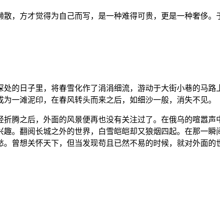
懒散，方才觉得为自己而写，是一种难得可贵，更是一种奢侈。
深处的日子里，将春雪化作了涓涓细流，游动于大街小巷的马路
成为一滩泥印，在春风转头而来之后，如细沙一般，消失不见。
经折腾之后，外面的风景便再也没有关注过了。在俄乌的喧嚣声
兴趣。翻阅长城之外的世界，白雪皑皑却又狼烟四起。在那一瞬
愁。曾想关怀天下，但当发现苟且已然不易的时候，就对外面的