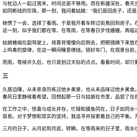
与枕边人一起过周末，时间总是不够用。而在新疆深处，春天
如同断线的珍珠，那一刻，我问着姑娘：“我们是回房子，还是
她愣了一会，选择了看雨。于是我开着车转过街角回到房子。
这一刻，似乎我们都在等，在等雨，在等春日步伐姗姗，再临
姑娘蜷缩在副驾驶上，将靠背慢慢向后倒去，把眼镜摘下来放
上鸣奏的旋律，在这一瞬间睡意缭绕。锁好车门，在观景台前
而雨，等候许久后，也只是划过天际的点点。看看时间，却只
三
久居边陲，从未亲身历练过他乡美景，也从未品味过他乡美食
春风日里静候着希望。回想起那一日与姑娘在市里，品尝了在
在工作之中，惊喜与成长并存，忙碌和摸鱼同在，日子如同水
容易。对于梦想和现实的坚持，我追寻并探索着自己的平衡。
三月的日子，从月初到月底，转瞬。在等雨来的日子里，雨水