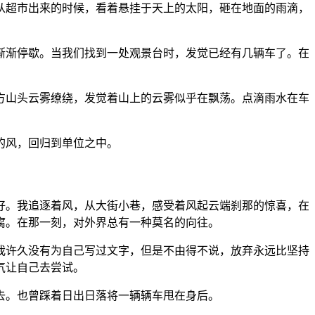
从超市出来的时候，看着悬挂于天上的太阳，砸在地面的雨滴，
渐渐停歇。当我们找到一处观景台时，发觉已经有几辆车了。在
方山头云雾缭绕，发觉着山上的云雾似乎在飘荡。点滴雨水在车
的风，回归到单位之中。
好。我追逐着风，从大街小巷，感受着风起云端刹那的惊喜，在
腐。在那一刻，对外界总有一种莫名的向往。
我许久没有为自己写过文字，但是不由得不说，放弃永远比坚持
气让自己去尝试。
去。也曾踩着日出日落将一辆辆车甩在身后。