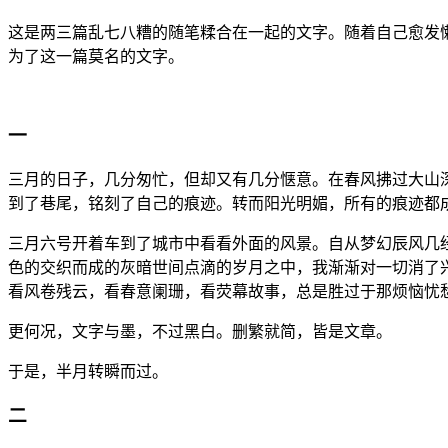
这是两三篇乱七八糟的随笔糅合在一起的文字。随着自己愈发
为了这一篇莫名的文字。
一
三月的日子，几分匆忙，但却又有几分惬意。在春风拂过大山
到了巷尾，铭刻了自己的痕迹。转而阳光明媚，所有的痕迹都
三月六号开着车到了城市中看看外面的风景。自从梦幻辰风几
色的交织而成的灰暗世间点滴的岁月之中，我渐渐对一切消了
看风卷残云，看春意阑珊，看荧幕故事，总是胜过于那烦恼忧
更何况，文字与墨，不过黑白。删繁就简，皆是文章。
于是，半月转瞬而过。
二