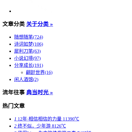
文章分类
关于分类 »
随想随笔(724)
诗词如梦(106)
犀利刀笔(63)
小说幻境(97)
分享成长(191)
翩跹世界(16)
闲人酒馆(2)
流年往事
典当时光 »
热门文章
1
12年·相信相信的力量
11390℃
2
终不似，少年游
8126℃