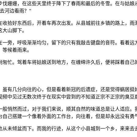
步伐姗姗，在这些天里终于降下了春雨和最后的冬雪。在与姑娘
去河边看雨？”
在收拾好东西后，开着车再次出发。从县城前往乡镇的路上，雨
这大山脚下。
在一旁，呼吸渐渐均匀，留下的只有我敲击键盘的音符。看着远
，等候着雨来。
剩匆忙。驾着车将姑娘送到地方，在缠绵许久后，便将踩着自己
。虽有几分向往的心，但是看着新冠的后遗症，还是觉得蜗居挺
视频中见过无数次终于在现实中尝到的不知道正宗不正宗的臭豆
一般悄然而过，对于我们来说，顺其自然的味道总是让人适应。
为自己搭建一个像着外面的工作台，向往着，但是却永远没有勇
也从未倾盆而下。而我的行迹，从这个小县城到一个乡，来来去