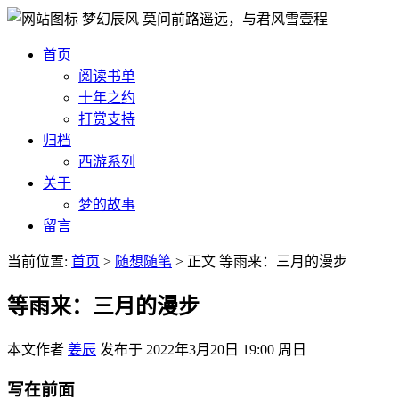
梦幻辰风
莫问前路遥远，与君风雪壹程
首页
阅读书单
十年之约
打赏支持
归档
西游系列
关于
梦的故事
留言
当前位置:
首页
>
随想随笔
>
正文
等雨来：三月的漫步
等雨来：三月的漫步
本文作者
姜辰
发布于
2022年3月20日 19:00 周日
写在前面