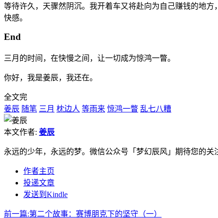
等待许久，天骤然阴沉。我开着车又将赴向为自己赚钱的地方
快感。
End
三月的时间，在快慢之间，让一切成为惊鸿一瞥。
你好，我是姜辰，我还在。
全文完
姜辰
随笔
三月
枕边人
等雨来
惊鸿一瞥
乱七八糟
本文作者:
姜辰
永远的少年，永远的梦。微信公众号「梦幻辰风」期待您的关
作者主页
投递文章
发送到Kindle
前一篇:
第二个故事：赛博朋克下的坚守（一）