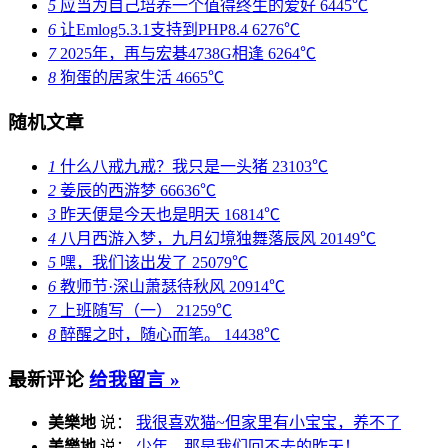
5
应当为自己培养一个值得终生的爱好
6445℃
6
让Emlog5.3.1支持到PHP8.4
6276℃
7
2025年，再与宏碁4738G相逢
6264℃
8
狗蛋的居家生活
4665℃
随机文章
1
什么八戒九戒？我只是一头猪
23103℃
2
姜辰的西游梦
66636℃
3
昨天便是今天也是明天
16814℃
4
八月西游入梦，九月幻境独舞落辰风
20149℃
5
嘿，我们该出发了
25079℃
6
教师节·深山萧瑟待秋风
20914℃
7
上班随写（一）
21259℃
8
醉醒之时，随心而笔。
14438℃
最新评论
给我留言 »
美樂地
说：
我很喜欢猫~但家里有小宝宝，养不了
美樂地
说：
少年，那是我们回不去的昨天！