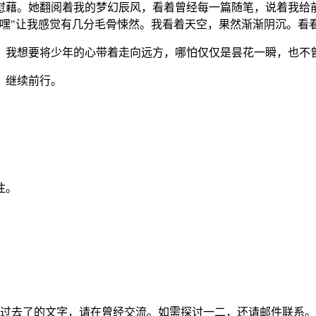
慰藉。她翻阅着我的梦幻辰风，看着曾经每一篇随笔，说着我给
嘿嘿"让我感觉有几分毛骨悚然。我看着天空，果然渐渐阴沉。看
。我想要将少年的心带着走向远方，哪怕仅仅是昙花一瞬，也不
，继续前行。
注。
过去了的文字，请在曾经交流。如需探讨一二，还请邮件联系。