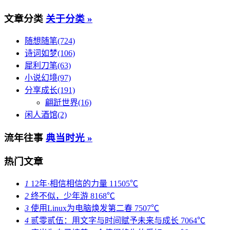
文章分类
关于分类 »
随想随笔(724)
诗词如梦(106)
犀利刀笔(63)
小说幻境(97)
分享成长(191)
翩跹世界(16)
闲人酒馆(2)
流年往事
典当时光 »
热门文章
1
12年·相信相信的力量
11505℃
2
终不似，少年游
8168℃
3
使用Linux为电脑焕发第二春
7507℃
4
贰零贰伍：用文字与时间赋予未来与成长
7064℃