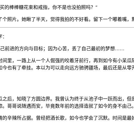
买的棒棒糖花束和戒指，你不是也没拍照吗？"
了个照片。她瞅了半天，觉得我拍的不好看。留下一个嘟着嘴，
字：
己前进的方向与目标；因为心苦，丢了自己最初的梦想……
时间里，一路上从一个人倔强的咬着牙前行，再到如今有小呆瓜
如今也有了牵挂。本以为可以走向远方驰骋疆场，最后还是从零
瓜之后，知晓了方圆边界。我曾认为终于从池子中一跃而出，但
惚。哥哥说随遇而安，毕竟数年前的选择造就了如今的身不由己
精的辛辣所占据。曾经把酒长歌，如今也学会了沉默。时间是最