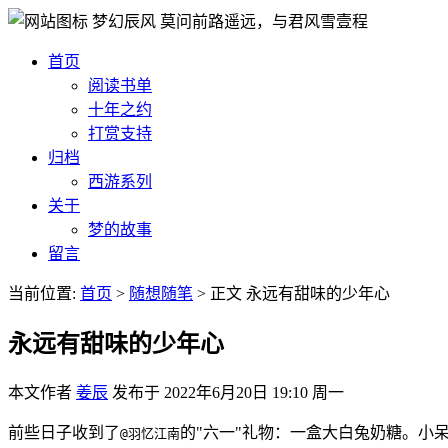
梦幻辰风
莫问前路遥远，与君风雪壹程
首页
阅读书单
十年之约
打赏支持
归档
西游系列
关于
梦的故事
留言
当前位置:
首页
>
随想随笔
>
正文
永远有甜味的少年心
永远有甜味的少年心
本文作者
姜辰
发布于
2022年6月20日 19:10 周一
前些日子收到了
的"六一"礼物：一盒大白兔奶糖。小
@羽忆江南