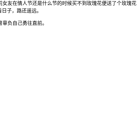
前女友在情人节还是什么节的时候买不到玫瑰花便送了个玫瑰花
看日子，路还遥远。
曾辜负自己勇往直前。