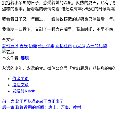
拥抱着小呆瓜的日子，感受着她的温度。炙热的夏天，也有了
蛋糕的糗事，捂着嘴的表情说着"谁还没有年少轻狂的时候嘿
我看着日子又一年而过，一纸协议铸造的脚镣也只剩最后一年
我将糖一口吞下，又剥了一颗含在嘴里，看着时间，不早不晚
全文完
梦幻辰风
姜辰
奶糖
永远少年
羽忆江南
小呆瓜
六一的礼物
本文作者:
姜辰
永远的少年，永远的梦。微信公众号「梦幻辰风」期待您的关
作者主页
投递文章
发送到Kindle
前一篇:
终于可以拿iPad干点正事了
后一篇:
聊聊近期的新闻：唐山、河南、教材