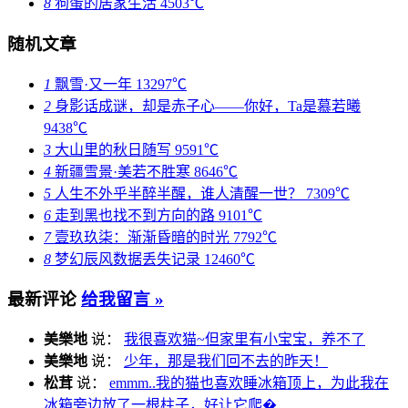
犀利刀笔(63)
小说幻境(97)
分享成长(191)
翩跹世界(16)
闲人酒馆(2)
流年往事
典当时光 »
热门文章
1
12年·相信相信的力量
11440℃
2
终不似，少年游
8147℃
3
使用Linux为电脑焕发第二春
7493℃
4
贰零贰伍：用文字与时间赋予未来与成长
7047℃
5
应当为自己培养一个值得终生的爱好
6437℃
6
让Emlog5.3.1支持到PHP8.4
6264℃
7
2025年，再与宏碁4738G相逢
6254℃
8
狗蛋的居家生活
4503℃
随机文章