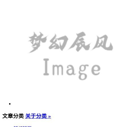
永远的少年，永远的梦。微信公众号「梦幻辰风」期待您的关
注。
作者主页
投递文章
发送到Kindle
前一篇:
小小夢幻辰風，哪经得起风吹雨打？
后一篇:
夢幻辰風一直在变化，你发现了吗？
过去了的文字，请在曾经交流。如需探讨一二，还请邮件联
系。
展开更多内容
站内搜索
版权说明 »
伴君同行
免费订阅 »