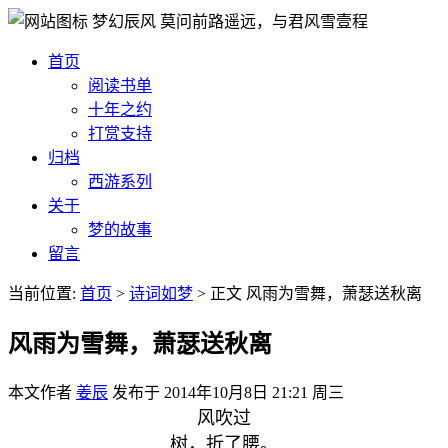
梦幻辰风
莫问前路遥远，与君风雪壹程
首页
阅读书单
十年之约
打赏支持
归档
西游系列
关于
梦的故事
留言
当前位置:
首页
>
诗词如梦
>
正文
风雨为雪舞，萧瑟送秋离
风雨为雪舞，萧瑟送秋离
本文作者
姜辰
发布于
2014年10月8日 21:21 周三
风吹过
树，折了腰。