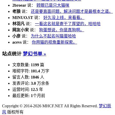
1
飘雪·又一年
13297℃
2
身影话成谜，却是赤子心——你好，Ta是慕若曦
9438℃
3
大山里的秋日随写
9591℃
4
新疆雪景·美若不胜寒
8646℃
5
人生不外乎半醉半醒，谁人清醒一世？
7309℃
6
走到黑也找不到方向的路
9101℃
7
壹玖玖柒：渐渐昏暗的时光
7792℃
8
梦幻辰风数据丢失记录
12460℃
最新评论
给我留言 »
美樂地
说：
我很喜欢猫~但家里有小宝宝，养不了
美樂地
说：
少年，那是我们回不去的昨天！
松茸
说：
emmm..我的猫也喜欢睡冰箱顶上，为此我在
冰箱旁边放了一根柱子，好让它爬�...
2broear
说：
转眼已是只大猫咪
老狼
说：
还是要直面问题，解决问题才是最根本之道。