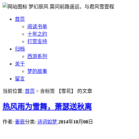
梦幻辰风
莫问前路遥远，与君风雪壹程
首页
阅读书单
十年之约
打赏支持
归档
西游系列
关于
梦的故事
留言
当前位置:
首页
> 含标签 【雪花】 的文章
热
风雨为雪舞，萧瑟送秋离
作者:
姜辰
分类:
诗词如梦
2014
年
10
月
08
日