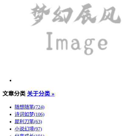
文章分类
关于分类 »
随想随笔(724)
诗词如梦(106)
犀利刀笔(63)
小说幻境(97)