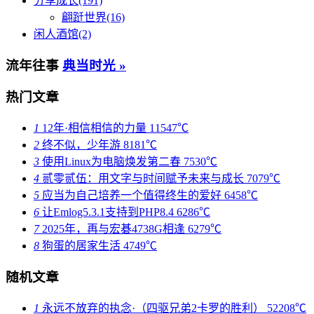
分享成长(191)
翩跹世界(16)
闲人酒馆(2)
流年往事
典当时光 »
热门文章
1
12年·相信相信的力量
11547℃
2
终不似，少年游
8181℃
3
使用Linux为电脑焕发第二春
7530℃
4
贰零贰伍：用文字与时间赋予未来与成长
7079℃
5
应当为自己培养一个值得终生的爱好
6458℃
6
让Emlog5.3.1支持到PHP8.4
6286℃
7
2025年，再与宏碁4738G相逢
6279℃
8
狗蛋的居家生活
4749℃
随机文章
1
永远不放弃的执念·（四驱兄弟2卡罗的胜利）
52208℃