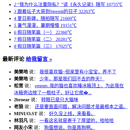
2
“我为什么注重隐私？”读《永久记录》随写
10755℃
3
跟着坛子大哥到Steemit的日子
32263℃
4
夏日新疆，随拍随写
21669℃
5
暑气漫漫，暑期慢慢
19151℃
6
假日随笔篇（一）
22360℃
7
假日随笔篇（二）
20281℃
8
假日随笔篇（三）
17025℃
最新评论
给我留言 »
美樂地
说：
我很喜欢猫~但家里有小宝宝，养不了
美樂地
说：
少年，那是我们回不去的昨天！
松茸
说：
emmm..我的猫也喜欢睡冰箱顶上，为此我在
冰箱旁边放了一根柱子，好让它爬�...
2broear
说：
转眼已是只大猫咪
老狼
说：
还是要直面问题，解决问题才是最根本之道。
MINUO.ST
说：
好久没上线，来看看。
林羽凡
说：
一看这名就是寄于了厚望的，哈哈哈
网友小宋
说：
狗蛋想说，你是真狗啊。