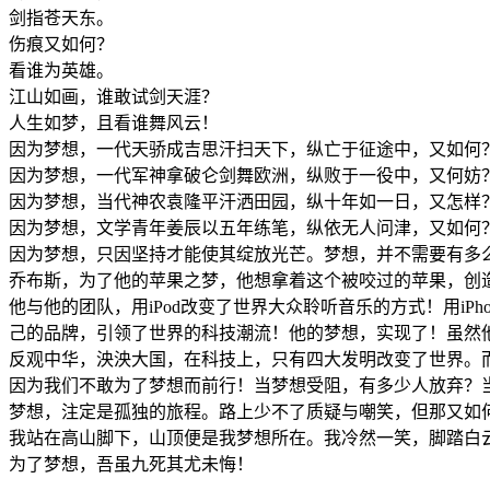
剑指苍天东。
伤痕又如何？
看谁为英雄。
江山如画，谁敢试剑天涯？
人生如梦，且看谁舞风云！
因为梦想，一代天骄成吉思汗扫天下，纵亡于征途中，又如何
因为梦想，一代军神拿破仑剑舞欧洲，纵败于一役中，又何妨
因为梦想，当代神农袁隆平汗洒田园，纵十年如一日，又怎样
因为梦想，文学青年姜辰以五年练笔，纵依无人问津，又如何
因为梦想，只因坚持才能使其绽放光芒。梦想，并不需要有多
乔布斯，为了他的苹果之梦，他想拿着这个被咬过的苹果，创
他与他的团队，用iPod改变了世界大众聆听音乐的方式！用iP
己的品牌，引领了世界的科技潮流！他的梦想，实现了！虽然
反观中华，泱泱大国，在科技上，只有四大发明改变了世界。
因为我们不敢为了梦想而前行！当梦想受阻，有多少人放弃？
梦想，注定是孤独的旅程。路上少不了质疑与嘲笑，但那又如
我站在高山脚下，山顶便是我梦想所在。我冷然一笑，脚踏白
为了梦想，吾虽九死其尤未悔！