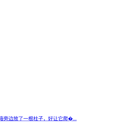
箱旁边放了一根柱子，好让它爬�...