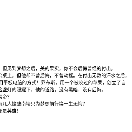
，但见到梦想之后，美的果实，你不会后悔曾经的付出。
公桌上。但他却不曾后悔，不曾动摇。在付出无数的汗水之后，
居民使用平板电脑的方式！乔布斯，用一个被咬过的苹果，创立了自
这盏灯的照耀下，他的道路，没有黑暗，没有后悔。
美帝？
有几人撞破南墙只为梦想前行换一生无悔？
便是英雄！