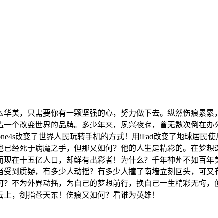
？
？
？
？
么华美，只需要你有一颗坚强的心，努力做下去。纵然伤痕累累
造一个改变世界的品牌。多少年来，夙兴夜寐，曾无数次倒在办
hone4s改变了世界人民玩转手机的方式！用iPad改变了地球
他已经死于病魔之手，但那又如何？他的人生是精彩的。在梦想
而现在十五亿人口，却鲜有出彩者！为什么？千年神州不如百年
当受到质疑，有多少人动摇？有多少人撞了南墙立刻回头，可又
何？不为外界动摇，为自己的梦想前行，换自己一生精彩无悔，
云上，剑指苍天东！伤痕又如何？看谁为英雄！