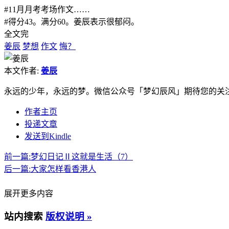
#11月月考考场作文……
#得分43。满分60。姜辰表示很郁闷。
全文完
姜辰
梦想
作文
悔？
本文作者:
姜辰
永远的少年，永远的梦。微信公众号「梦幻辰风」期待您的关
作者主页
投递文章
发送到Kindle
前一篇:
梦幻日记Ⅱ这就是生活（7）
后一篇:
大家怎样看香港人
展开更多内容
站内搜索
版权说明 »