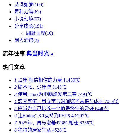
诗词如梦(106)
犀利刀笔(63)
小说幻境(97)
分享成长(191)
翩跹世界(16)
闲人酒馆(2)
流年往事
典当时光 »
热门文章
1
12年·相信相信的力量
11459℃
2
终不似，少年游
8148℃
3
使用Linux为电脑焕发第二春
7494℃
4
贰零贰伍：用文字与时间赋予未来与成长
7054℃
5
应当为自己培养一个值得终生的爱好
6440℃
6
让Emlog5.3.1支持到PHP8.4
6267℃
7
2025年，再与宏碁4738G相逢
6256℃
8
狗蛋的居家生活
4528℃