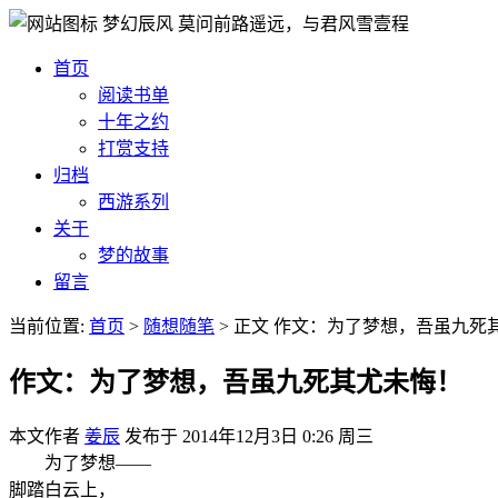
梦幻辰风
莫问前路遥远，与君风雪壹程
首页
阅读书单
十年之约
打赏支持
归档
西游系列
关于
梦的故事
留言
当前位置:
首页
>
随想随笔
>
正文
作文：为了梦想，吾虽九死
作文：为了梦想，吾虽九死其尤未悔！
本文作者
姜辰
发布于
2014年12月3日 0:26 周三
为了梦想——
脚踏白云上，