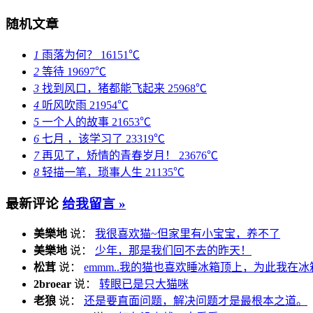
随机文章
1
雨落为何？
16151℃
2
等待
19697℃
3
找到风口，猪都能飞起来
25968℃
4
听风吹雨
21954℃
5
一个人的故事
21653℃
6
七月 ，该学习了
23319℃
7
再见了，矫情的青春岁月！
23676℃
8
轻描一笔，琐事人生
21135℃
最新评论
给我留言 »
美樂地
说：
我很喜欢猫~但家里有小宝宝，养不了
美樂地
说：
少年，那是我们回不去的昨天！
松茸
说：
emmm..我的猫也喜欢睡冰箱顶上，为此我在冰
2broear
说：
转眼已是只大猫咪
老狼
说：
还是要直面问题，解决问题才是最根本之道。