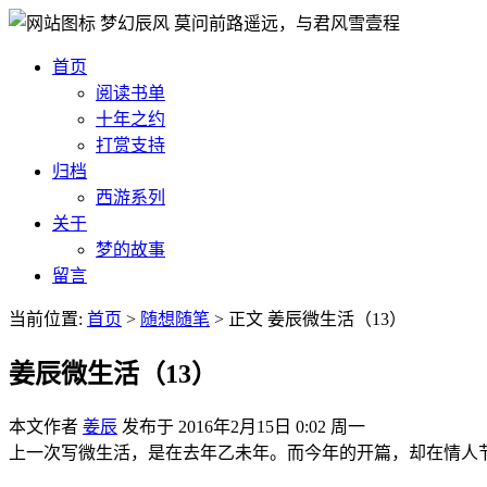
梦幻辰风
莫问前路遥远，与君风雪壹程
首页
阅读书单
十年之约
打赏支持
归档
西游系列
关于
梦的故事
留言
当前位置:
首页
>
随想随笔
>
正文
姜辰微生活（13）
姜辰微生活（13）
本文作者
姜辰
发布于
2016年2月15日 0:02 周一
上一次写微生活，是在去年乙未年。而今年的开篇，却在情人