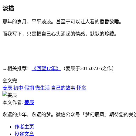
淡描
那年的岁月，平平淡淡。甚至于可以让人看的昏昏欲睡。
而我写下，只是把自己心头涌起的情感，默默的珍藏。
→相关推荐：
《回望17年》
（姜辰于2015.07.05之作）
全文完
姜辰
初中
假期
微生活
自己的故事
怀念
本文作者:
姜辰
永远的少年，永远的梦。微信公众号「梦幻辰风」期待您的关
作者主页
投递文章