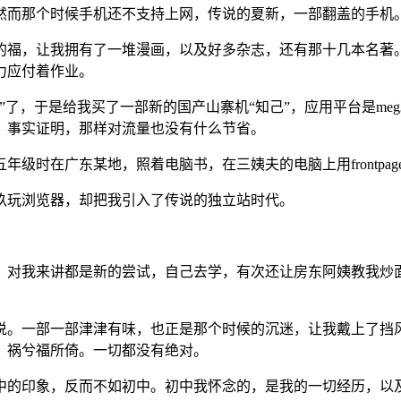
然而那个时候手机还不支持上网，传说的夏新，一部翻盖的手机
的福，让我拥有了一堆漫画，以及好多杂志，还有那十几本名著
力应付着作业。
”了，于是给我买了一部新的国产山寨机“知己”，应用平台是m
。事实证明，那样对流量也没有什么节省。
时在广东某地，照着电脑书，在三姨夫的电脑上用frontpag
玖玩浏览器，却把我引入了传说的独立站时代。
，对我来讲都是新的尝试，自己去学，有次还让房东阿姨教我炒
说。一部一部津津有味，也正是那个时候的沉迷，让我戴上了挡
，祸兮福所倚。一切都没有绝对。
中的印象，反而不如初中。初中我怀念的，是我的一切经历，以