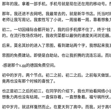
那年的我，拿着一部手机，手机号就是现在还在用的移动号。
那年，我还进不去网吧。我最常去的，就是新华书店。托当时
老师让我写周记，我索性写了小说，一周接着一周，靠着想象
初二，一切因缘际会都开始了。我的旧手机撑不住了，终于“挂
的，在流行牧场农场时，我收完菜都以最快的速度关闭浏览器
后来，莫名其妙的进入了思图，看到建站两个字，我想起来我五年级
思图的免费建站，即使是自助站，也让我折腾的流连忘返。而
-感谢那个x.gg的德国免费空间。
初中的岁月，两个节点。初二之前，初二之后。之前每天做饭
竟再也没有那个时候的喜悦了。
也正是初二之后的初三，在同学的介绍下，我也开始看网络小
想象力再也没有枯竭，一直保存着，一直想象着。福兮祸所伏
初中岁月，就这样戛然而止。在夏天到了高中。而我，对于高