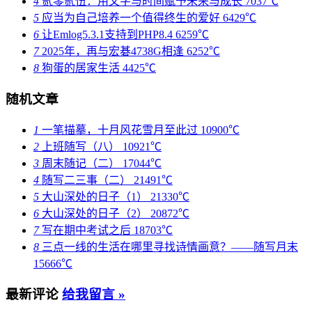
4
贰零贰伍：用文字与时间赋予未来与成长
7037℃
5
应当为自己培养一个值得终生的爱好
6429℃
6
让Emlog5.3.1支持到PHP8.4
6259℃
7
2025年，再与宏碁4738G相逢
6252℃
8
狗蛋的居家生活
4425℃
随机文章
1
一笔描摹，十月风花雪月至此过
10900℃
2
上班随写（八）
10921℃
3
周末随记（二）
17044℃
4
随写二三事（二）
21491℃
5
大山深处的日子（1）
21330℃
6
大山深处的日子（2）
20872℃
7
写在期中考试之后
18703℃
8
三点一线的生活在哪里寻找诗情画意？——随写月末
15666℃
最新评论
给我留言 »