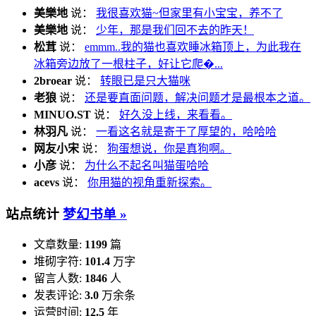
美樂地
说：
我很喜欢猫~但家里有小宝宝，养不了
美樂地
说：
少年，那是我们回不去的昨天！
松茸
说：
emmm..我的猫也喜欢睡冰箱顶上，为此我在
冰箱旁边放了一根柱子，好让它爬�...
2broear
说：
转眼已是只大猫咪
老狼
说：
还是要直面问题，解决问题才是最根本之道。
MINUO.ST
说：
好久没上线，来看看。
林羽凡
说：
一看这名就是寄于了厚望的，哈哈哈
网友小宋
说：
狗蛋想说，你是真狗啊。
小彦
说：
为什么不起名叫猫蛋哈哈
acevs
说：
你用猫的视角重新探索。
站点统计
梦幻书单 »
文章数量:
1199
篇
堆砌字符:
101.4
万字
留言人数:
1846
人
发表评论:
3.0
万余条
运营时间:
12.5
年