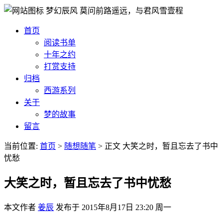
梦幻辰风
莫问前路遥远，与君风雪壹程
首页
阅读书单
十年之约
打赏支持
归档
西游系列
关于
梦的故事
留言
当前位置:
首页
>
随想随笔
>
正文
大笑之时，暂且忘去了书中
忧愁
大笑之时，暂且忘去了书中忧愁
本文作者
姜辰
发布于
2015年8月17日 23:20 周一