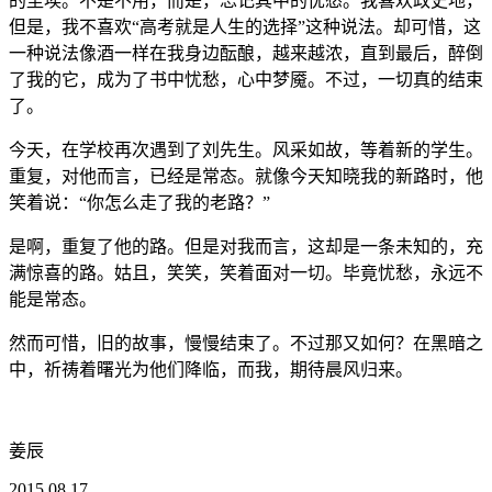
的尘埃。不是不用，而是，忘记其中的忧愁。我喜欢政史地，
但是，我不喜欢“高考就是人生的选择”这种说法。却可惜，这
一种说法像酒一样在我身边酝酿，越来越浓，直到最后，醉倒
了我的它，成为了书中忧愁，心中梦魇。不过，一切真的结束
了。
今天，在学校再次遇到了刘先生。风采如故，等着新的学生。
重复，对他而言，已经是常态。就像今天知晓我的新路时，他
笑着说：“你怎么走了我的老路？”
是啊，重复了他的路。但是对我而言，这却是一条未知的，充
满惊喜的路。姑且，笑笑，笑着面对一切。毕竟忧愁，永远不
能是常态。
然而可惜，旧的故事，慢慢结束了。不过那又如何？在黑暗之
中，祈祷着曙光为他们降临，而我，期待晨风归来。
姜辰
2015.08.17