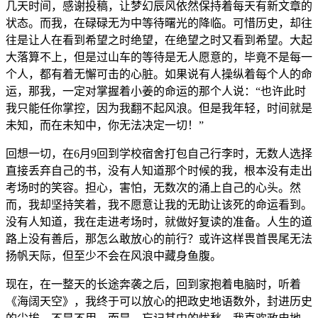
几天时间，感谢投稿，让梦幻辰风依然保持着每天有新文章的
状态。而我，在碌碌无为中等待曙光的降临。可惜历史，却往
往是让人在看到希望之时绝望，在绝望之时又看到希望。大起
大落算不上，但是过山车的等待是无人愿意的，毕竟不是每一
个人，都有着无懈可击的心脏。如果说有人操纵着每个人的命
运，那我，一定对掌握着小姜的命运的那个人说：“也许此时
我只能任你掌控，因为我翻不起风浪。但是我年轻，时间就是
未知，而在未知中，你无法决定一切！”
回想一切，在6月9回到学校宿舍打包自己行李时，无数人选择
直接丢弃自己的书，没有人知道那个时候的我，根本没有走出
考场时的笑容。担心，害怕，无数次的涌上自己的心头。然
而
，我却坚持笑着，我不愿意让我的无助让该死的命运看到。
没有人知道，我在走进考场时，就做好复读的准备。人生的道
路上没有善后，那怎么敢放心的前行？或许这样畏首畏尾无法
扬帆天际，但至少不会在风浪中藏身鱼腹。
现在，在一整天的长途奔袭之后，回到家抱着电脑时，听着
《海阔天空》，我终于可以放心的把政史地语数外，封进历史