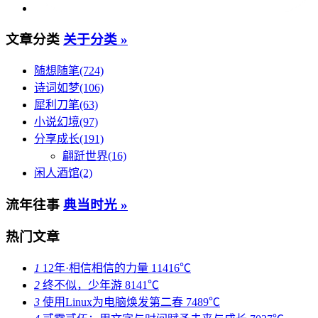
文章分类
关于分类 »
随想随笔(724)
诗词如梦(106)
犀利刀笔(63)
小说幻境(97)
分享成长(191)
翩跹世界(16)
闲人酒馆(2)
流年往事
典当时光 »
热门文章
1
12年·相信相信的力量
11416℃
2
终不似，少年游
8141℃
3
使用Linux为电脑焕发第二春
7489℃