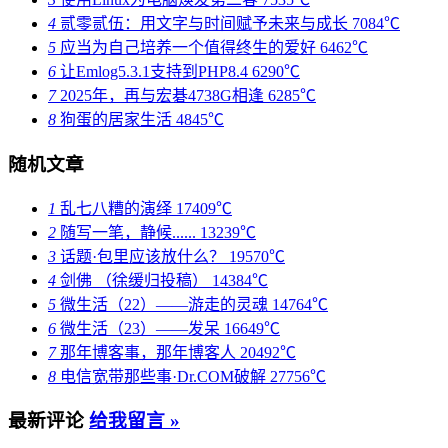
4
贰零贰伍：用文字与时间赋予未来与成长
7084℃
5
应当为自己培养一个值得终生的爱好
6462℃
6
让Emlog5.3.1支持到PHP8.4
6290℃
7
2025年，再与宏碁4738G相逢
6285℃
8
狗蛋的居家生活
4845℃
随机文章
1
乱七八糟的演绎
17409℃
2
随写一笔，静候......
13239℃
3
话题·包里应该放什么？
19570℃
4
剑佛 （徐缓归投稿）
14384℃
5
微生活（22）——游走的灵魂
14764℃
6
微生活（23）——发呆
16649℃
7
那年博客事，那年博客人
20492℃
8
电信宽带那些事·Dr.COM破解
27756℃
最新评论
给我留言 »