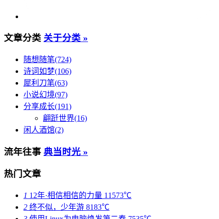
文章分类
关于分类 »
随想随笔(724)
诗词如梦(106)
犀利刀笔(63)
小说幻境(97)
分享成长(191)
翩跹世界(16)
闲人酒馆(2)
流年往事
典当时光 »
热门文章
1
12年·相信相信的力量
11573℃
2
终不似，少年游
8183℃
3
使用Linux为电脑焕发第二春
7535℃