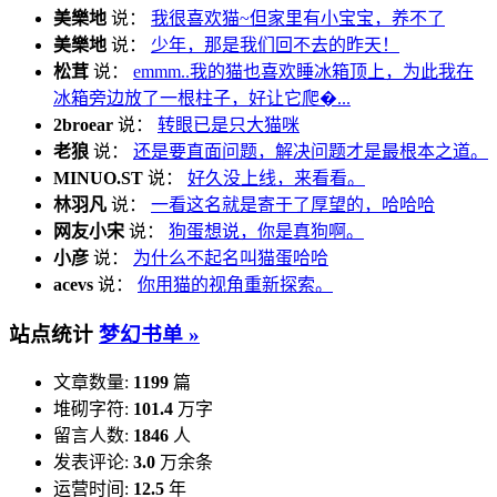
美樂地
说：
我很喜欢猫~但家里有小宝宝，养不了
美樂地
说：
少年，那是我们回不去的昨天！
松茸
说：
emmm..我的猫也喜欢睡冰箱顶上，为此我在
冰箱旁边放了一根柱子，好让它爬�...
2broear
说：
转眼已是只大猫咪
老狼
说：
还是要直面问题，解决问题才是最根本之道。
MINUO.ST
说：
好久没上线，来看看。
林羽凡
说：
一看这名就是寄于了厚望的，哈哈哈
网友小宋
说：
狗蛋想说，你是真狗啊。
小彦
说：
为什么不起名叫猫蛋哈哈
acevs
说：
你用猫的视角重新探索。
站点统计
梦幻书单 »
文章数量:
1199
篇
堆砌字符:
101.4
万字
留言人数:
1846
人
发表评论:
3.0
万余条
运营时间:
12.5
年