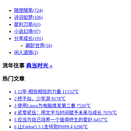
随想随笔(724)
诗词如梦(106)
犀利刀笔(63)
小说幻境(97)
分享成长(191)
翩跹世界(16)
闲人酒馆(2)
流年往事
典当时光 »
热门文章
1
12年·相信相信的力量
11532℃
2
终不似，少年游
8178℃
3
使用Linux为电脑焕发第二春
7526℃
4
贰零贰伍：用文字与时间赋予未来与成长
7076℃
5
应当为自己培养一个值得终生的爱好
6457℃
6
让Emlog5.3.1支持到PHP8.4
6286℃