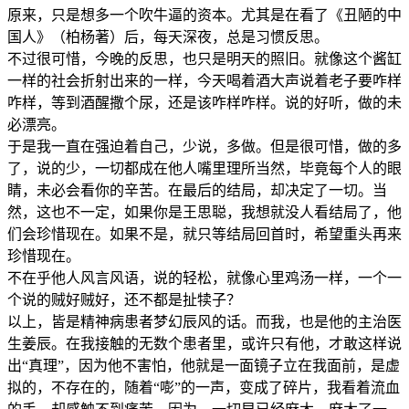
原来，只是想多一个吹牛逼的资本。尤其是在看了《丑陋的中
国人》（柏杨著）后，每天深夜，总是习惯反思。
不过很可惜，今晚的反思，也只是明天的照旧。就像这个酱缸
一样的社会折射出来的一样，今天喝着酒大声说着老子要咋样
咋样，等到酒醒撒个尿，还是该咋样咋样。说的好听，做的未
必漂亮。
于是我一直在强迫着自己，少说，多做。但是很可惜，做的多
了，说的少，一切都成在他人嘴里理所当然，毕竟每个人的眼
睛，未必会看你的辛苦。在最后的结局，却决定了一切。当
然，这也不一定，如果你是王思聪，我想就没人看结局了，他
们会珍惜现在。如果不是，就只等结局回首时，希望重头再来
珍惜现在。
不在乎他人风言风语，说的轻松，就像心里鸡汤一样，一个一
个说的贼好贼好，还不都是扯犊子？
以上，皆是精神病患者梦幻辰风的话。而我，也是他的主治医
生姜辰。在我接触的无数个患者里，或许只有他，才敢这样说
出“真理”，因为他不害怕，他就是一面镜子立在我面前，是虚
拟的，不存在的，随着“嘭”的一声，变成了碎片，我看着流血