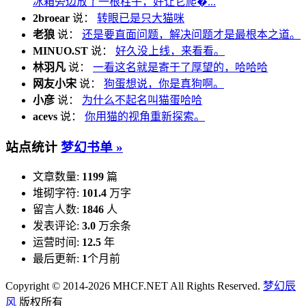
冰箱旁边放了一根柱子，好让它爬�...
2broear
说：
转眼已是只大猫咪
老狼
说：
还是要直面问题，解决问题才是最根本之道。
MINUO.ST
说：
好久没上线，来看看。
林羽凡
说：
一看这名就是寄于了厚望的，哈哈哈
网友小宋
说：
狗蛋想说，你是真狗啊。
小彦
说：
为什么不起名叫猫蛋哈哈
acevs
说：
你用猫的视角重新探索。
站点统计
梦幻书单 »
文章数量:
1199
篇
堆砌字符:
101.4
万字
留言人数:
1846
人
发表评论:
3.0
万余条
运营时间:
12.5
年
最后更新:
1
个月前
Copyright © 2014-2026 MHCF.NET All Rights Reserved.
梦幻辰
风
版权所有