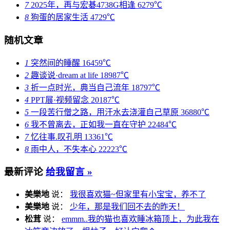
7
2025年，再与宏碁4738G相逢
6279℃
8
狗蛋的居家生活
4729℃
随机文章
1
突然间的睡醒
16459℃
2
趣谈说·dream at life
18987℃
3
折一点时光，典当自己流年
18797℃
4
PPT展·视频留念
20187℃
5
一段苦行僧之路，用汗水去浇灌自己草原
36880℃
6
我不曾离去，正如我一直在守护
22484℃
7
忆往事.叹孔明
13361℃
8
雨中人，不失本心
22223℃
最新评论
给我留言 »
美樂地
说：
我很喜欢猫~但家里有小宝宝，养不了
美樂地
说：
少年，那是我们回不去的昨天！
松茸
说：
emmm..我的猫也喜欢睡冰箱顶上，为此我在