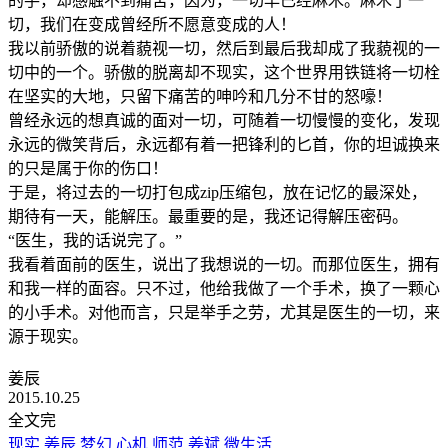
的手，却感触不到痛苦，因为，一切早已经麻木。麻木了一
切，我们在变成曾经所不愿意变成的人！
我以前骄傲的说着藐视一切，然后到最后我却成了我藐视的一
切中的一个。骄傲的脱离却不现实，这个世界用铁链将一切栓
在坚实的大地，只留下痛苦的呻吟和几分不甘的怒嚎！
曾经永远的想真诚的面对一切，可随着一切慢慢的变化，发现
永远的微笑背后，永远都有着一把锋利的匕首，你的坦诚换来
的只是属于你的伤口！
于是，将过去的一切打包成zip压缩包，放在记忆的最深处，
期待有一天，能解压。最重要的是，我还记得解压密码。
“医生，我的话说完了。”
我看着面前的医生，说出了我想说的一切。而那位医生，拥有
和我一样的面容。只不过，他给我做了一个手术，换了一颗心
的小手术。对他而言，只是举手之劳，尤其是医生的一切，来
源于现实。
姜辰
2015.10.25
全文完
现实
姜辰
梦幻
心机
师范
姜斌
微生活