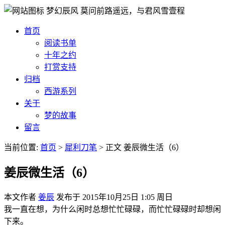
梦幻辰风
莫问前路遥远，与君风雪壹程
首页
阅读书单
十年之约
打赏支持
归档
西游系列
关于
梦的故事
留言
当前位置:
首页
>
犀利刀笔
>
正文
姜辰微生活（6）
姜辰微生活（6）
本文作者
姜辰
发布于
2015年10月25日 1:05 周日
我一直在想，为什么闲时总想忙忙碌碌，而忙忙碌碌时却想闲
下来。