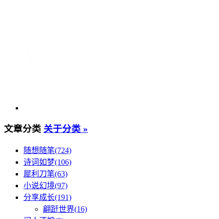
文章分类
关于分类 »
随想随笔(724)
诗词如梦(106)
犀利刀笔(63)
小说幻境(97)
分享成长(191)
翩跹世界(16)