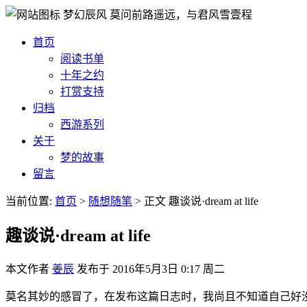
梦幻辰风
莫问前路遥远，与君风雪壹程
首页
阅读书单
十年之约
打赏支持
归档
西游系列
关于
梦的故事
留言
当前位置:
首页
>
随想随笔
>
正文
趣谈说·dream at life
趣谈说·dream at life
本文作者
姜辰
发布于
2016年5月3日 0:17 周二
莫名其妙的感冒了，在发布这篇日志时，我尚且不知道自己好