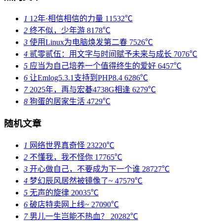
1
12年·相信相信的力量
11532℃
2
终不似，少年游
8178℃
3
使用Linux为电脑焕发第二春
7526℃
4
贰零贰伍：用文字与时间赋予未来与成长
7076℃
5
应当为自己培养一个值得终生的爱好
6457℃
6
让Emlog5.3.1支持到PHP8.4
6286℃
7
2025年，再与宏碁4738G相逢
6279℃
8
狗蛋的居家生活
4729℃
随机文章
1
网络世界真奇怪
23220℃
2
不懂我，我不怪你
17765℃
3
开心做自己，不要成为下一个谁
28727℃
4
梦幻辰风居然被镜像了~
47579℃
5
无声的旋律
20035℃
6
破店特卖网上线~
27090℃
7
男儿一生岂能不热血？
20282℃