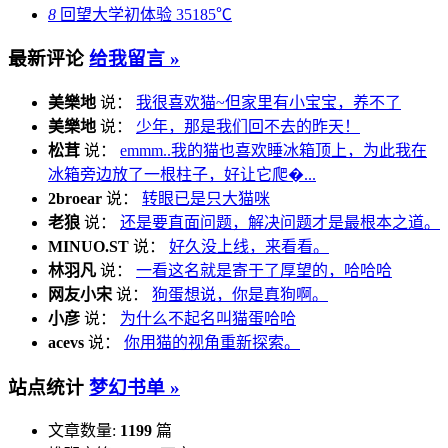
8
回望大学初体验
35185℃
最新评论
给我留言 »
美樂地
说：
我很喜欢猫~但家里有小宝宝，养不了
美樂地
说：
少年，那是我们回不去的昨天！
松茸
说：
emmm..我的猫也喜欢睡冰箱顶上，为此我在
冰箱旁边放了一根柱子，好让它爬�...
2broear
说：
转眼已是只大猫咪
老狼
说：
还是要直面问题，解决问题才是最根本之道。
MINUO.ST
说：
好久没上线，来看看。
林羽凡
说：
一看这名就是寄于了厚望的，哈哈哈
网友小宋
说：
狗蛋想说，你是真狗啊。
小彦
说：
为什么不起名叫猫蛋哈哈
acevs
说：
你用猫的视角重新探索。
站点统计
梦幻书单 »
文章数量:
1199
篇