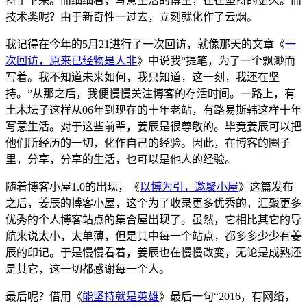
持了下来。而细细看，写意生活的博主，往往坚持的更久。而
技术类呢？由于新奇性一过去，立刻就化作了云烟。
我记得在今年的5月21进行了一次回访，就像那天的文章《
一
次回访，原来已经物是人非
》中说我“提笔，为了一个飘渺而
写着。我不知道未来如何，我只知道，这一刻，我还在坚
持。”从那之后，我便慢慢关注博客的存活时间。一路上，有
土木坛子这样从06年到现在的十年老站，有路易斯韩这样十年
写意生活。对于这些前辈，姜辰是很尊敬的。毕竟姜辰可以把
他们所经历的一切，化作自己的经验。因此，在博客的圈子
里，分享，分享的生活，也可以是他人的经验。
随着博客小屋1.0的出现，《
以博为引，邀聚小屋
》这篇发布
之后，姜辰的博客小屋，这个为了收录更多优秀的，汇聚更多
优秀的个人博客站点的集合屋出现了。虽然，它相比其它的导
航来说太小，太单薄，但是其中每一个站点，都多多少少有姜
辰的印记。于是慢慢看着，姜辰也在慢慢改变，无论是成熟还
是其它，这一切都感谢每一个人。
最后呢？借用《
能坚持就是英雄
》最后一句“2016，有网络，