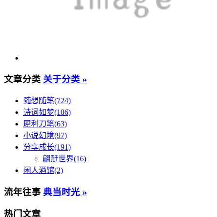
文章分类
关于分类 »
随想随笔(724)
诗词如梦(106)
犀利刀笔(63)
小说幻境(97)
分享成长(191)
翩跹世界(16)
闲人酒馆(2)
流年往事
典当时光 »
热门文章