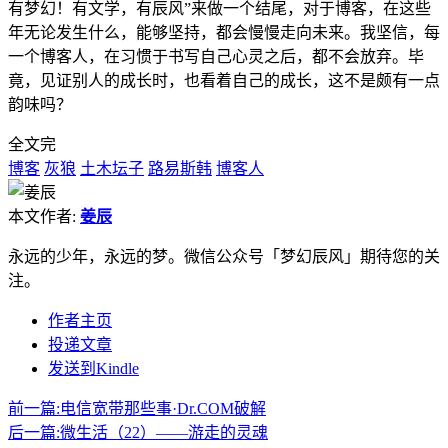
有梦幻！有文学，有辰风”来做一个结尾，对于博客，在这些
年无论发生什么，能够坚持，都会慢慢走向未来。我坚信，每
一个博客人，在习惯于书写自己心灵之后，都不会放弃。毕
竟，见证别人的成长时，也看着自己的成长，这不是颇有一点
韵味吗？
全文完
博客
灰狼
土木坛子
路易斯韩
博客人
本文作者:
姜辰
永远的少年，永远的梦。微信公众号「梦幻辰风」期待您的关
注。
作者主页
投递文章
发送到Kindle
前一篇:
电信宽带那些事·Dr.COM破解
后一篇:
微生活（22）——游走的灵魂