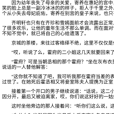
因为幼年丧失了母亲的关爱，寄养在惠妃的宫中
笑的脸上总是一副冷冰冰的的样子，拒人于千里之外
个从小失去母妃庇佑，寄养在别宫的皇子来说，也只
齐明轩也只有在齐珍和雪嫣面前才会流露出正常
了很多欢乐，让他的童年生活不那么单调。而在面对
不知不觉中，就已将自己的心给遗落了。
京城的茶楼，来往过客络绎不绝，这里不仅仅是
“哎，听说了么，霍府的二小姐这几天就要回来
“霍府？可是当朝丞相的那个霍府？”坐在灰布
说话的一人替他解答：
“这你就不知道了吧，我可听我那在霍府当差的
过世了。在她死后霍丞相又将妾室陈夫人提携为正室
接着第一个开口的男子继续说道：“话说，这二
因分开，最后又被迫离家，哎，你们说这好好的一姑
这时坐他旁边的那人接着问：“听你们这么说，