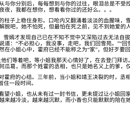
从与你分别后，每每想到与你的过往，眼泪总是不受
夜夜，我都在想你，想看看你过的还好么。。。
的柱子上稳住身形。口呛内又翻涌着淡淡的血腥味，
解脱吧，她不怕死，但最怕在死之前，见不到她爱的
音，雪嫣才发现自己已在不知不觉中又深陷过去无法自
说道：“不必担心，我没事，走吧，我们回雪苑。”“回
然在小姐心中，霍府已经不能称之为“家”，但好歹要
让他们等着吧，等小姐我那天心情好了，在去登门拜访
何瓜葛，而那个姓霍的丞相，也只是她名义上的爹，仅
对霍府的心结。三年前，当小姐和靖王决裂的时，丞
暂住一段时间。
看望小姐，也从未有过一封书信，更未提过让小姐回
越来越冷淡，越来越沉默，而小香也只能默默的陪在