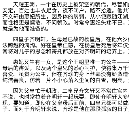
天耀王朝，一个在历史上被架空的朝代，尽管如
安定，百姓也丰衣足食，夜不闭户，路不拾遗。他共
齐文轩由惠妃所生，因身体的孱弱，从小便跟随江湖
而性格更是慵散，不问朝政。时常令惠妃头疼不已，
就是为他而准备的。
四皇子齐明轩，生母是已故的杨皇后。在他六岁
法跨越的鸿沟。好在皇帝仁慈，在杨皇后死后将年仅
常将对儿子的思念和寄托都放在对齐明轩的培养上，
惠妃又生有一女，是这个王朝里唯一的公主
――
母后的疼爱，以及两个皇兄的悉心呵护，使得集万千
喜爱。虽贵为公主，但在齐珍的身上丝毫没有娇蛮造
纯洁善良，
仿若一片不小心落入尘间的白雪，明亮，
因为父皇忙于朝政，二皇兄齐文轩又不常住宫内
不说，也时常拉着齐明轩一起玩耍。即使齐明轩大多
现，要知道，即使在父皇母后面前，四皇兄都可以做
子。而对于齐明轩来说，齐珍是他在那段孤寂的日子