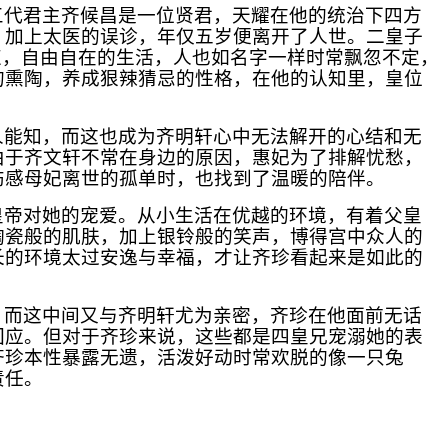
三代君主齐候昌是一位贤君，天耀在他的统治下四方
，加上太医的误诊，年仅五岁便离开了人世。二皇子
束，自由自在的生活，人也如名字一样时常飘忽不定，
的熏陶，养成狠辣猜忌的性格，在他的认知里，皇位
人能知，而这也成为齐明轩心中无法解开的心结和无
由于齐文轩不常在身边的原因，惠妃为了排解忧愁，
伤感母妃离世的孤单时，也找到了温暖的陪伴。
皇帝对她的宠爱。从小生活在优越的环境，有着父皇
陶瓷般的肌肤，加上银铃般的笑声，博得宫中众人的
长的环境太过安逸与幸福，才让齐珍看起来是如此的
，而这中间又与齐明轩尤为亲密，齐珍在他面前无话
回应。但对于齐珍来说，这些都是四皇兄宠溺她的表
齐珍本性暴露无遗，活泼好动时常欢脱的像一只兔
责任。