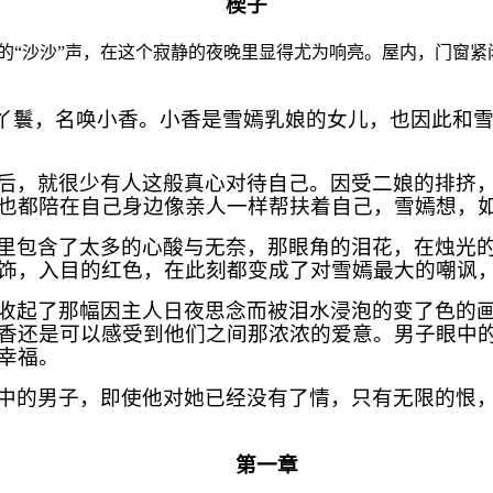
楔子
的“沙沙”声，在这个寂静的夜晚里显得尤为响亮。屋内，门窗
身丫鬟，名唤小香。小香是雪嫣乳娘的女儿，也因此和
后，就很少有人这般真心对待自己。因受二娘的排挤
也都陪在自己身边像亲人一样帮扶着自己，雪嫣想，
里包含了太多的心酸与无奈，那眼角的泪花，在烛光
饰，入目的红色，在此刻都变成了对雪嫣最大的嘲讽
收起了那幅因主人日夜思念而被泪水浸泡的变了色的
香还是可以感受到他们之间那浓浓的爱意。男子眼中
幸福。
中的男子，即使他对她已经没有了情，只有无限的恨
第一章