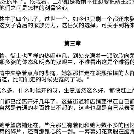
选妃的事了。依我看，二小姐是按耐不住想要把靖王给
他们之间是怎样的刻骨铭心。
共生了四个儿子，过世一个，如今也只剩三个都还未
这女子背后的家族势力，这岳父的选择，可关乎到将
第三章
着。街上也同样的热闹非凡，到处充满着一派欣欣向
娜多姿的体态和明亮的双眼中，不难看出这是个难得
情中夹杂着点点的悲痛。她就那样走在熙熙攘攘的人
街道，比咱们走的时候更宽阔了呢。”
这么多，什么时候开的呀，生意居然这么好，都快赶上
们都已经离开好几年了，这些街道和店铺变得连自己
自然是普通的老百姓出不起的，这些也都是自己从表
她希望店铺还在，毕竟那里有着他和她为数不多的回
舞的碎片，还有那锥心的一剑。一幕幕如花絮般在脑