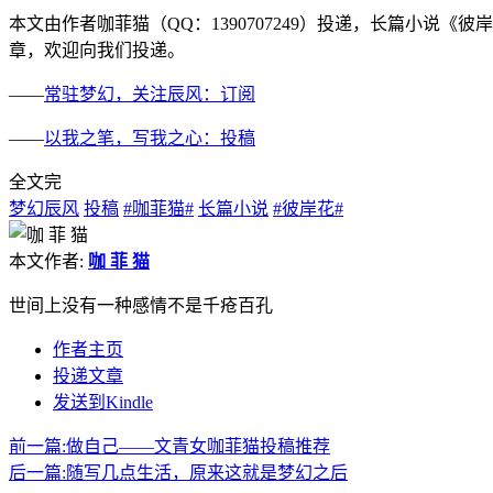
本文由作者咖菲猫（QQ：1390707249）投递，长篇小
章，欢迎向我们投递。
——
常驻梦幻，关注辰风：订阅
——
以我之笔，写我之心：投稿
全文完
梦幻辰风
投稿
#咖菲猫#
长篇小说
#彼岸花#
本文作者:
咖 菲 猫
世间上没有一种感情不是千疮百孔
作者主页
投递文章
发送到Kindle
前一篇:
做自己——文青女咖菲猫投稿推荐
后一篇:
随写几点生活，原来这就是梦幻之后