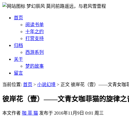
梦幻辰风
莫问前路遥远，与君风雪壹程
首页
阅读书单
十年之约
打赏支持
归档
西游系列
关于
梦的故事
留言
当前位置:
首页
>
小说幻境
>
正文
彼岸花（壹）——文青女咖
彼岸花（壹）——文青女咖菲猫的旋律之
本文作者
咖 菲 猫
发布于
2016年11月9日 0:01 周三