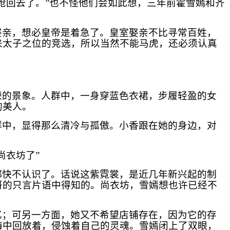
抢回去了。”也不怪他们会如此想，三年前霍雪嫣和齐
娶亲，想必皇帝是着急了。皇室娶亲不比寻常百姓，
来太子之位的竞选，所以当然不能马虎，还必须认真
荣的景象。人群中，一身穿蓝色衣裙，步履轻盈的女
的美人。
群中，显得那么清冷与孤傲。小香跟在她的身边，对
尚衣坊了”
都快不认识了。话说这紫霓裳，是近几年新兴起的制
哥的只言片语中得知的。尚衣坊，雪嫣想也许已经不
忆；可另一方面，她又不希望店铺存在，因为它的存
海中回放着，侵蚀着自己的灵魂。雪嫣闭上了双眼，