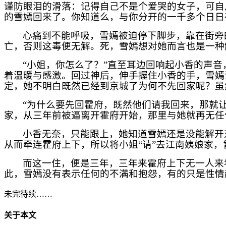
谨防眼泪的滑落：记得自己不是个爱哭的女子，可自
的雪嫣回来了。你知道么，与你分开的一千多个日日
心痛到不能呼吸，雪嫣被迫停下脚步，靠在街旁
亡，否则这毒便无解。死，雪嫣想对她而言也是一种
“小姐，你怎么了？”直至耳边回响起小香的声
着温暖与感激。回过神后，伸手握住小香的手，雪嫣
定，她不明白既然已经到京城了为何不先回家呢？虽
“为什么要先回霍府，既然他们请我回来，那就
家，从三年前被逼离开霍府开始，那里与她就再无任
小香无奈，只能跟上，她知道雪嫣还是没能解开
从而牵连霍府上下，所以将小姐“请”去江南姨娘家，
而这一住，便是三年，三年来霍府上下无一人来
此，雪嫣没有表示任何的不满和抱怨，有的只是性情
未完待续……
关于本文