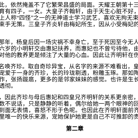
此，依然掩盖不了它繁荣昌盛的局面。天耀王朝第十
育有四子，一女。大皇子齐翰轩，由于天生心脏不好
上人称“四怪”之一的无神道士学习武艺，喜欢无拘无
束手无策。三皇子齐炎轩由梅妃所生，因从小受梅妃
那年，杨皇后因一场灾祸不幸身亡，至于死因至今无
六岁的小明轩交由惠妃扶养，而惠妃也不曾亏待他，
对他的教养更是倾注了大量的心血。因此让齐明轩在
名唤齐珍。取自奇珍异宝，从名字的来源不难看出，
宠爱于一身的齐珍，长的玲珑剔透，粉雕玉琢。那如
作，张扬跋扈，更多的是邻家妹妹的感觉。也许是生
透彻。
，因此齐珍与母后惠妃和四皇兄齐明轩的关系更亲密
数不说话，只是静静的听着，偶尔给她一两个眼神的
到面无表情，喜怒不形于色呢。也因此在齐明轩面前
里唯一的快乐来源，宠她保护她更是自己不可推卸的
第二章