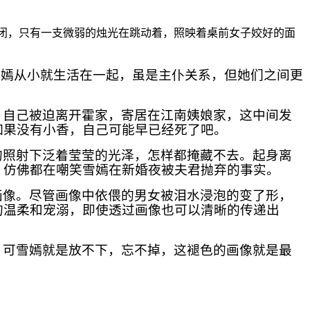
紧闭，只有一支微弱的烛光在跳动着，照映着桌前女子姣好的面
雪嫣从小就生活在一起，虽是主仆关系，但她们之间更
，自己被迫离开霍家，寄居在江南姨娘家，这中间发
如果没有小香，自己可能早已经死了吧。
的照射下泛着莹莹的光泽，怎样都掩藏不去。起身离
，仿佛都在嘲笑雪嫣在新婚夜被夫君抛弃的事实。
画像。尽管画像中依偎的男女被泪水浸泡的变了形，
的温柔和宠溺，即使透过画像也可以清晰的传递出
，可雪嫣就是放不下，忘不掉，这褪色的画像就是最