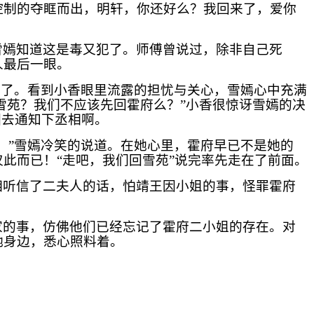
控制的夺眶而出，明轩，你还好么？我回来了，爱你
雪嫣知道这是毒又犯了。师傅曾说过，除非自己死
人最后一眼。
拔了。看到小香眼里流露的担忧与关心，雪嫣心中充满
雪苑？我们不应该先回霍府么？”小香很惊讶雪嫣的决
回去通知下丞相啊。
。”雪嫣冷笑的说道。在她心里，霍府早已不是她的
此而已！“走吧，我们回雪苑”说完率先走在了前面。
相听信了二夫人的话，怕靖王因小姐的事，怪罪霍府
家的事，仿佛他们已经忘记了霍府二小姐的存在。对
她身边，悉心照料着。