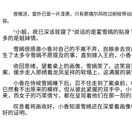
夜微凉，窗外已是一片漆黑，只有那偶尔风吹过树枝带动
容。
“小姐，夜已深该就寝了”说话的是霍雪嫣的贴
多的是姐妹情。
雪嫣很感激小香对自己的不离不弃，自娘亲去世
生了太多令雪嫣不愿提及的事，直到嫁入王府，小香
收回思绪，望着桌上的画像，雪嫣笑了，这笑容
案，缓步走入那绣着龙凤呈祥的软塌上，这满屋的装
小香在侍候雪嫣睡下后，忍不住走到了案桌前，
已然看不出原来的模样，但从彼此紧握的双手中，小
来，而女子的巧笑倩兮，都在呈现着他们在那一刻的
叹息着将画收好，小香知道雪嫣还在深爱着画像
好的证明。