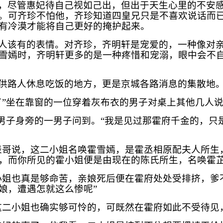
，尽管惠妃待自己视如己出，但出于天生心里的不安
。可齐珍不怕他，齐珍知道四皇兄只是不喜欢说话而
有冷漠才能将自己更好的掩护起来。
人该有的表情。对齐珍，齐明轩是宠爱的，一种像对
雪嫣时，齐明轩更多的是一种疼惜和宠溺，眼中会不
供路人休息吃饭的地方，更是京城各路消息的集散地
了”坐在靠窗的一位穿着灰布衣的男子对桌上其他几人
衣男子身旁的一男子问到。“我是见过那霍府千金的，只
表哥说，这二小姐名唤霍雪嫣，是霍丞相原配夫人所生
，而你所见的霍小姐便是由现在的陈氏所生，名唤霍芷
小姐也真是够命苦，亲娘死后便在霍府处处受排挤，爹
娘，遭遇怎就这么惨呢”
这二小姐也确实够可怜的，可既然在霍府如此不受待见