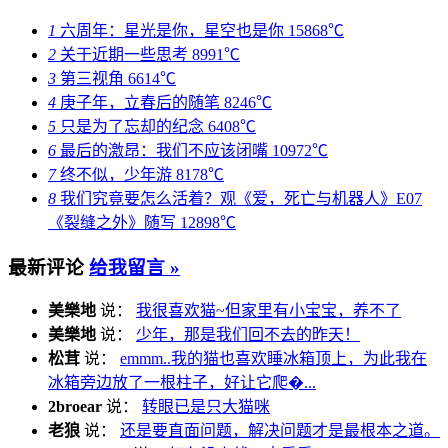
1
六周年：星光是你，星空也是你
15868℃
2
关于近期一些思考
8991℃
3
第三视角
6614℃
4
庚子年，立春后的随笔
8246℃
5
只是为了忘却的纪念
6408℃
6
最后的激昂：我们不应该闭嘴
10972℃
7
终不似，少年游
8178℃
8
我们究竟要怎么活着？观《爱，死亡与机器人》E07
《裂缝之外》随写
12898℃
最新评论
给我留言 »
美樂地
说：
我很喜欢猫~但家里有小宝宝，养不了
美樂地
说：
少年，那是我们回不去的昨天！
松茸
说：
emmm..我的猫也喜欢睡冰箱顶上，为此我在
冰箱旁边放了一根柱子，好让它爬�...
2broear
说：
转眼已是只大猫咪
老狼
说：
还是要直面问题，解决问题才是最根本之道。