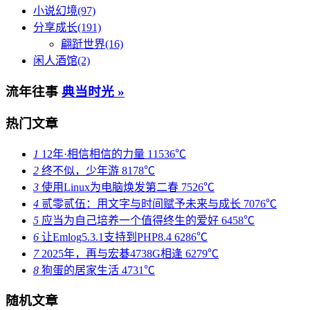
小说幻境(97)
分享成长(191)
翩跹世界(16)
闲人酒馆(2)
流年往事
典当时光 »
热门文章
1
12年·相信相信的力量
11536℃
2
终不似，少年游
8178℃
3
使用Linux为电脑焕发第二春
7526℃
4
贰零贰伍：用文字与时间赋予未来与成长
7076℃
5
应当为自己培养一个值得终生的爱好
6458℃
6
让Emlog5.3.1支持到PHP8.4
6286℃
7
2025年，再与宏碁4738G相逢
6279℃
8
狗蛋的居家生活
4731℃
随机文章