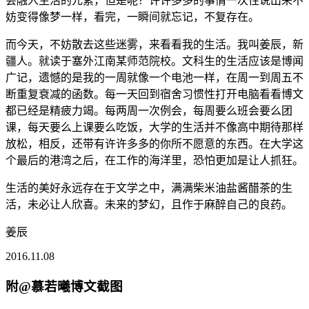
会融入生活的元素，但是呢？许许多多的事情一次性说出来不
妨变得像梦一样，看完，一瞬间就忘记，不复存在。
而今天，不妨散去这些迷雾，来看看我的生活。我叫姜辰，新
疆人。就读于塞外江南某师范院校。文科生的生活应该是博闻
广记，遗憾的是我的一周就像一个电池一样，在周一到周五不
断重复衰减的函数。每一天回到宿舍习惯性打开电脑看看博文
都已经是精疲力竭。每两周一次例会，每周要么班会要么团
课，每天要么上课要么吃饭，大学的生活并不像高中期待那样
放松，相反，还带有许许多多的你所不愿意的东西。在大学这
个最后的港湾之后，在工作的海洋里，恐怕更加是让人抓狂。
生活的美好永远存在于文学之中，满满柴米油盐酱醋茶的生
活，未必让人欣喜。未来的梦幻，且作于麻醉自己的良药。
姜辰
2016.11.08
附@
慕若曦
博文截图