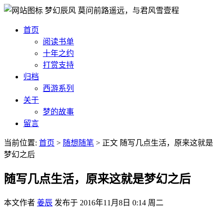
梦幻辰风
莫问前路遥远，与君风雪壹程
首页
阅读书单
十年之约
打赏支持
归档
西游系列
关于
梦的故事
留言
当前位置:
首页
>
随想随笔
>
正文
随写几点生活，原来这就是
梦幻之后
随写几点生活，原来这就是梦幻之后
本文作者
姜辰
发布于
2016年11月8日 0:14 周二