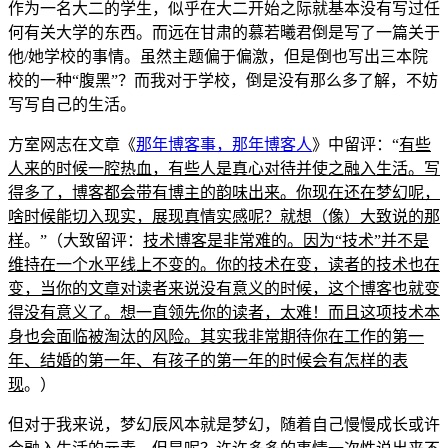
作为一名大二的学生，似乎在大二开始之际就基本没有写过任
何有关大学的东西。而远在甘肃的慕若曦君倒是写了一篇关于
他/她学校的事情。虽然主题偏于偏激，但是倒也写出三本院
校的一种“腹黑”？而我对于学校，倒是没有那么多了解，不妨
写写自己的生活。
方室网志在文章《
那年博客事，那年博客人
》中留评：“
有些
人来的时候一腔热血，有些人是真心对待并使之融入生活。写
得多了，博客都会带有博主的韵味出来。你现在还在梦幻呢，
啥时候能切入现实，展现真情实感呢？就想（像）大致说的那
样
。”（大致留评：
技术博客是非常难的。因为“技术”并不是
维持在一个水平线上不变的。你的技术在变，读者的技术也在
变，当你的文章对读者来说没有意义的时候，这个博客也就变
得没有意义了。想一直领先你的读者，太难！而且这项技术本
身也会面临被淘汰的风险。其实我非常期待你在工作的第一
年、结婚的第一年、有孩子的第一年的时候会有怎样的表
现
。）
但对于我来说，梦幻辰风本就是梦幻，随着自己慢慢成长或许