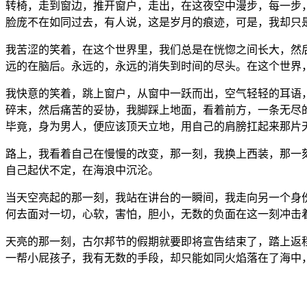
转椅，走到窗边，推开窗户，走出，在这夜空中漫步，每一步
脸庞不在如同过去，有人说，这是岁月的痕迹，可是，我却只
我苦涩的笑着，在这个世界里，我们总是在恍惚之间长大，然
远的在脑后。永远的，永远的消失到时间的尽头。在这个世界
我快意的笑着，跳上窗户，从窗中一跃而出，空气轻轻的耳语
碎末，然后痛苦的妥协，我脚踩上地面，看着前方，一条无尽
毕竟，身为男人，便应该顶天立地，用自己的肩膀扛起来那片天
路上，我看着自己在慢慢的改变，那一刻，我换上西装，那一刻，
自己起伏不定，在海浪中沉沦。
当天空亮起的那一刻，我站在讲台的一瞬间，我走向另一个身
何去面对一切，心软，害怕，胆小，无数的负面在这一刻冲击
天亮的那一刻，古尔邦节的假期就要即将宣告结束了，踏上返
一帮小屁孩子，我有无数的手段，却只能如同火焰落在了海中