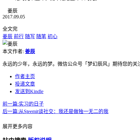
姜辰
2017.09.05
全文完
姜辰
前行
随写
随笔
初心
本文作者:
姜辰
永远的少年，永远的梦。微信公众号「梦幻辰风」期待您的关
作者主页
投递文章
发送到Kindle
前一篇:
实习的日子
后一篇:
从Steemit谈社交：我还是做独一无二的我
展开更多内容