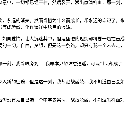
秋意中，一切都已经干枯，然后裂开，渗出点滴鲜血，那一刻，
埃，永远的消失。然而当初为什么而成长，却永远的忘记了，永
书写成骄傲，化作海洋中炫目的浪涛。
，如同爱情，让人沉迷其中，但是坚硬的现实却将要一切撞击成
要的一切，自由，梦想，但是这一条路，却只有我一个人去走，
，我冷眼旁观......我原本只想肆意逍遥，可是到头却成了
步入新的征途，但是这一刻，我却战战兢兢，我不知道自己会如
后悔没有为自己选一个中学去实习，战战兢兢，不知道怎样面对