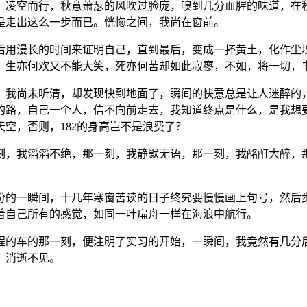
，凌空而行，秋意萧瑟的风吹过脸庞，嗅到几分血腥的味道，在
是走出这么一步而已。恍惚之间，我尚在窗前。
后用漫长的时间来证明自己，直到最后，变成一抔黄土，化作尘
，生亦何欢又不能大笑，死亦何苦却如此寂寥，不如，将一切，
，我尚未听清，却发现快到地面了，瞬间的快意总是让人迷醉的
的路，自己一个人，信不向前走去，我知道终点是什么，是我想
空，否则，182的身高岂不是浪费了？
我滔滔不绝，那一刻，我静默无语，那一刻，我酩酊大醉，那一刻
份的一瞬间，十几年寒窗苦读的日子终究要慢慢画上句号，然后
着自己所有的感觉，如同一叶扁舟一样在海浪中航行。
程的车的那一刻，便注明了实习的开始，一瞬间，我竟然有几分
，消逝不见。