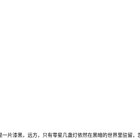
？
是一片漆黑，远方，只有零星几盏灯依然在黑暗的世界里驻留，