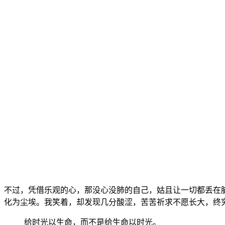
不过，凭借乐观的心，那没心没肺的自己，姑且让一切都丢在脑
化为尘埃。我笑着，却发现几分酸涩，苦苦祈求不愿长大，终
给时光以生命，而不是给生命以时光。