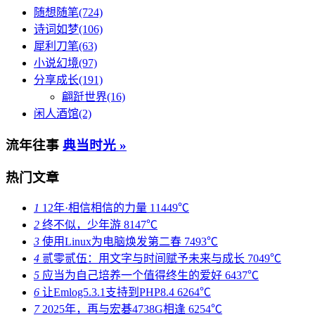
随想随笔(724)
诗词如梦(106)
犀利刀笔(63)
小说幻境(97)
分享成长(191)
翩跹世界(16)
闲人酒馆(2)
流年往事
典当时光 »
热门文章
1
12年·相信相信的力量
11449℃
2
终不似，少年游
8147℃
3
使用Linux为电脑焕发第二春
7493℃
4
贰零贰伍：用文字与时间赋予未来与成长
7049℃
5
应当为自己培养一个值得终生的爱好
6437℃
6
让Emlog5.3.1支持到PHP8.4
6264℃
7
2025年，再与宏碁4738G相逢
6254℃