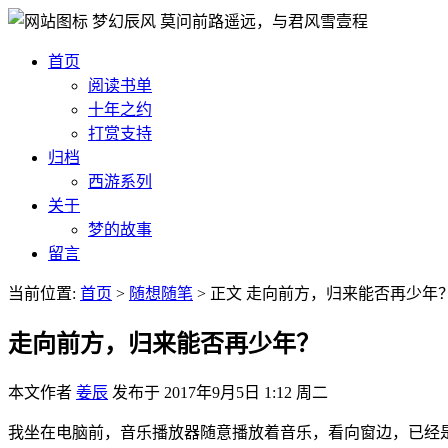
梦幻辰风
莫问前路遥远，与君风雪壹程
首页
阅读书单
十年之约
打赏支持
归档
西游系列
关于
梦的故事
留言
当前位置:
首页
>
随想随笔
>
正文
走向前方，归来能否再少年
走向前方，归来能否再少年？
本文作者
姜辰
发布于
2017年9月5日 1:12 周二
我坐在电脑前，音乐播放器随意播放着音乐，看向窗边，已经