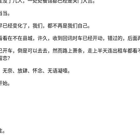
往没了几人，一处处餐馆都已经是关门大吉。
当当。
早已经变化了，我们，都不再是我们自己。
看看在不在县城，许久，收到回讯时车已经开动，错过的，后面
己开车，倒是可以去去，然而路上萧条，走上半天连出租车都看
留恋？
，无奈、放肆、怀念、无语凝噎。
开始。
注。