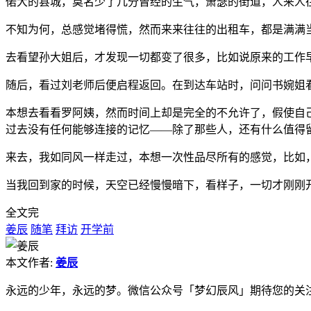
偌大的县城，莫名少了几分曾经的生气，萧瑟的街道，人来人
不知为何，总感觉堵得慌，然而来来往往的出租车，都是满满
去看望孙大姐后，才发现一切都变了很多，比如说原来的工作
随后，看过刘老师后便启程返回。在到达车站时，问问书婉姐
本想去看看罗阿姨，然而时间上却是完全的不允许了，假使自
过去没有任何能够连接的记忆——除了那些人，还有什么值得
来去，我如同风一样走过，本想一次性品尽所有的感觉，比如
当我回到家的时候，天空已经慢慢暗下，看样子，一切才刚刚
全文完
姜辰
随笔
拜访
开学前
本文作者:
姜辰
永远的少年，永远的梦。微信公众号「梦幻辰风」期待您的关