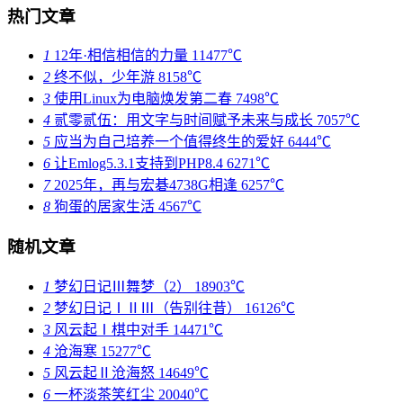
热门文章
1
12年·相信相信的力量
11477℃
2
终不似，少年游
8158℃
3
使用Linux为电脑焕发第二春
7498℃
4
贰零贰伍：用文字与时间赋予未来与成长
7057℃
5
应当为自己培养一个值得终生的爱好
6444℃
6
让Emlog5.3.1支持到PHP8.4
6271℃
7
2025年，再与宏碁4738G相逢
6257℃
8
狗蛋的居家生活
4567℃
随机文章
1
梦幻日记Ⅲ舞梦（2）
18903℃
2
梦幻日记ⅠⅡⅢ（告别往昔）
16126℃
3
风云起Ⅰ棋中对手
14471℃
4
沧海寒
15277℃
5
风云起Ⅱ沧海怒
14649℃
6
一杯淡茶笑红尘
20040℃