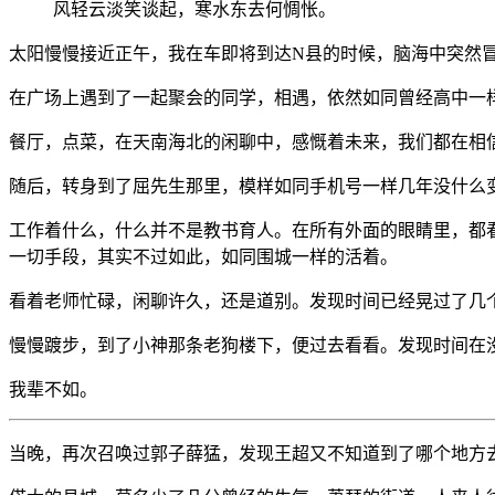
风轻云淡笑谈起，寒水东去何惆怅。
太阳慢慢接近正午，我在车即将到达N县的时候，脑海中突然
在广场上遇到了一起聚会的同学，相遇，依然如同曾经高中一
餐厅，点菜，在天南海北的闲聊中，感慨着未来，我们都在相
随后，转身到了屈先生那里，模样如同手机号一样几年没什么
工作着什么，什么并不是教书育人。在所有外面的眼睛里，都
一切手段，其实不过如此，如同围城一样的活着。
看着老师忙碌，闲聊许久，还是道别。发现时间已经晃过了几
慢慢踱步，到了小神那条老狗楼下，便过去看看。发现时间在
我辈不如。
当晚，再次召唤过郭子薛猛，发现王超又不知道到了哪个地方