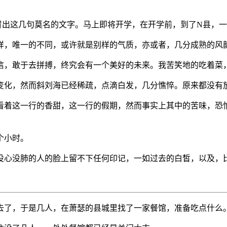
冒出这几句莫名的文字。马上即将开学，在开学前，到了N县，
样，唯一的不同，或许就是别样的气质，亦或者，几分成熟的风
信，敢于去拼搏，终究会有一个美好的未来。我苦笑地的吃着菜
变化，然而斜刘海已经稀疏，点滴白发，几分憔悴。原来都没有
看着这一行的香甜，这一行的假期，然而事实上其中的苦味，恐
个小时。
没心没肺的人的脸上留不下任何印记，一如过去的白皙，以及，比
去了，于是几人，在萧瑟的县城里找了一家餐馆，准备吃点什么