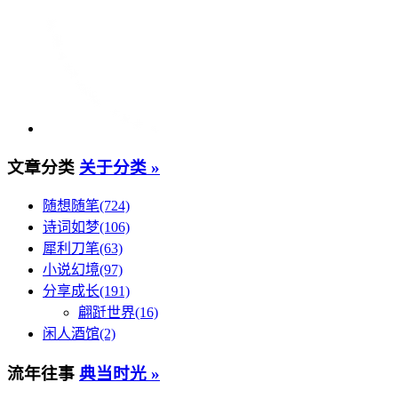
文章分类
关于分类 »
随想随笔(724)
诗词如梦(106)
犀利刀笔(63)
小说幻境(97)
分享成长(191)
翩跹世界(16)
闲人酒馆(2)
流年往事
典当时光 »