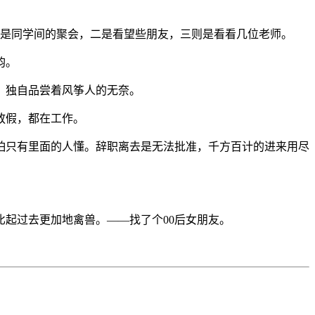
一是同学间的聚会，二是看望些朋友，三则是看看几位老师。
韵。
，独自品尝着风筝人的无奈。
放假，都在工作。
怕只有里面的人懂。辞职离去是无法批准，千方百计的进来用尽
起过去更加地禽兽。——找了个00后女朋友。
。