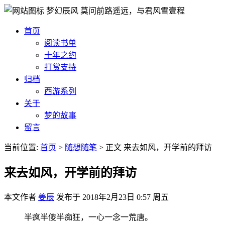
梦幻辰风
莫问前路遥远，与君风雪壹程
首页
阅读书单
十年之约
打赏支持
归档
西游系列
关于
梦的故事
留言
当前位置:
首页
>
随想随笔
>
正文
来去如风，开学前的拜访
来去如风，开学前的拜访
本文作者
姜辰
发布于
2018年2月23日 0:57 周五
半疯半傻半痴狂，一心一念一荒唐。