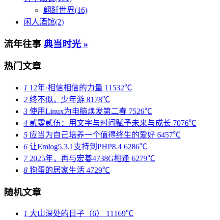
翩跹世界(16)
闲人酒馆(2)
流年往事
典当时光 »
热门文章
1
12年·相信相信的力量
11532℃
2
终不似，少年游
8178℃
3
使用Linux为电脑焕发第二春
7526℃
4
贰零贰伍：用文字与时间赋予未来与成长
7076℃
5
应当为自己培养一个值得终生的爱好
6457℃
6
让Emlog5.3.1支持到PHP8.4
6286℃
7
2025年，再与宏碁4738G相逢
6279℃
8
狗蛋的居家生活
4729℃
随机文章
1
大山深处的日子（6）
11169℃