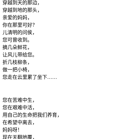
穿越到天的那边，
穿越到地的那头，
亲爱的妈妈，
你在那里可好？
儿清明的问侯，
您可曾收到。
摘几朵鲜花，
让风儿带给您。
折几枝柳条，
做一把小椅，
您走在云里累了坐下……
您在苦难中生，
您在艰难中活，
用自己的生命把我们养育，
在希望中离去，
妈妈呀！
现在天翻地覆，