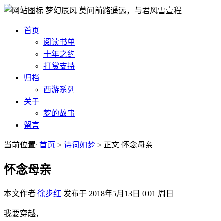
梦幻辰风
莫问前路遥远，与君风雪壹程
首页
阅读书单
十年之约
打赏支持
归档
西游系列
关于
梦的故事
留言
当前位置:
首页
>
诗词如梦
>
正文
怀念母亲
怀念母亲
本文作者
徐步红
发布于
2018年5月13日 0:01 周日
我要穿越，