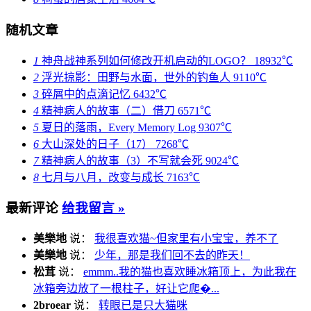
随机文章
1
神舟战神系列如何修改开机启动的LOGO？
18932℃
2
浮光掠影：田野与水面，世外的钓鱼人
9110℃
3
碎屑中的点滴记忆
6432℃
4
精神病人的故事（二）借刀
6571℃
5
夏日的落雨，Every Memory Log
9307℃
6
大山深处的日子（17）
7268℃
7
精神病人的故事（3）不写就会死
9024℃
8
七月与八月，改变与成长
7163℃
最新评论
给我留言 »
美樂地
说：
我很喜欢猫~但家里有小宝宝，养不了
美樂地
说：
少年，那是我们回不去的昨天！
松茸
说：
emmm..我的猫也喜欢睡冰箱顶上，为此我在
冰箱旁边放了一根柱子，好让它爬�...
2broear
说：
转眼已是只大猫咪