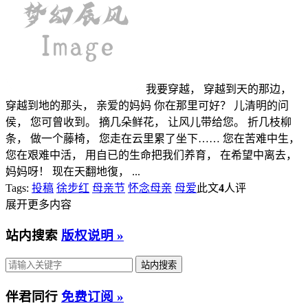
我要穿越， 穿越到天的那边，
穿越到地的那头， 亲爱的妈妈 你在那里可好？ 儿清明的问
侯， 您可曾收到。 摘几朵鲜花， 让风儿带给您。 折几枝柳
条， 做一个藤椅， 您走在云里累了坐下…… 您在苦难中生，
您在艰难中活， 用自已的生命把我们养育， 在希望中离去，
妈妈呀！ 现在天翻地復， ...
Tags:
投稿
徐步红
母亲节
怀念母亲
母爱
此文
4
人评
展开更多内容
站内搜索
版权说明 »
伴君同行
免费订阅 »