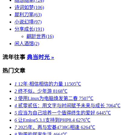
随想随笔(724)
诗词如梦(106)
犀利刀笔(63)
小说幻境(97)
分享成长(191)
翩跹世界(16)
闲人酒馆(2)
流年往事
典当时光 »
热门文章
1
12年·相信相信的力量
11505℃
2
终不似，少年游
8168℃
3
使用Linux为电脑焕发第二春
7507℃
4
贰零贰伍：用文字与时间赋予未来与成长
7064℃
5
应当为自己培养一个值得终生的爱好
6445℃
6
让Emlog5.3.1支持到PHP8.4
6276℃
7
2025年，再与宏碁4738G相逢
6264℃
8
狗蛋的居家生活
4664℃