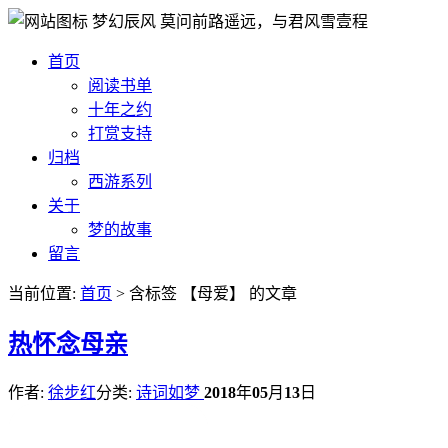
梦幻辰风
莫问前路遥远，与君风雪壹程
首页
阅读书单
十年之约
打赏支持
归档
西游系列
关于
梦的故事
留言
当前位置:
首页
> 含标签 【母爱】 的文章
热
怀念母亲
作者:
徐步红
分类:
诗词如梦
2018
年
05
月
13
日