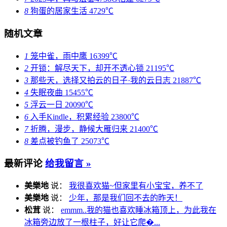
8
狗蛋的居家生活
4729℃
随机文章
1
笼中雀，雨中鹰
16399℃
2
开锁：解尽天下，却开不透心锁
21195℃
3
那些天，选择又拍云的日子·我的云日志
21887℃
4
失眠夜曲
15455℃
5
浮云一日
20090℃
6
入手Kindle，积累经验
23800℃
7
折腾，漫步，静候大雁归来
21400℃
8
差点被钓鱼了
25073℃
最新评论
给我留言 »
美樂地
说：
我很喜欢猫~但家里有小宝宝，养不了
美樂地
说：
少年，那是我们回不去的昨天！
松茸
说：
emmm..我的猫也喜欢睡冰箱顶上，为此我在
冰箱旁边放了一根柱子，好让它爬�...