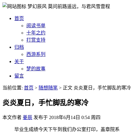
梦幻辰风
莫问前路遥远，与君风雪壹程
首页
阅读书单
十年之约
打赏支持
归档
西游系列
关于
梦的故事
留言
当前位置:
首页
>
随想随笔
>
正文
炎炎夏日，手忙脚乱的寒冷
炎炎夏日，手忙脚乱的寒冷
本文作者
姜辰
发布于
2018年6月14日 0:54 周四
毕业生成绩今天下午到我们办公室打印，盖章院系