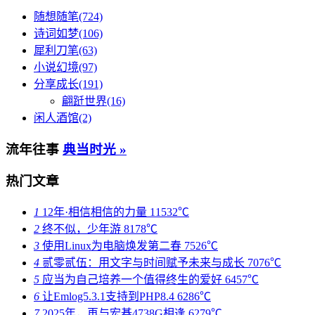
随想随笔(724)
诗词如梦(106)
犀利刀笔(63)
小说幻境(97)
分享成长(191)
翩跹世界(16)
闲人酒馆(2)
流年往事
典当时光 »
热门文章
1
12年·相信相信的力量
11532℃
2
终不似，少年游
8178℃
3
使用Linux为电脑焕发第二春
7526℃
4
贰零贰伍：用文字与时间赋予未来与成长
7076℃
5
应当为自己培养一个值得终生的爱好
6457℃
6
让Emlog5.3.1支持到PHP8.4
6286℃
7
2025年，再与宏碁4738G相逢
6279℃