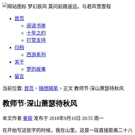
梦幻辰风
莫问前路遥远，与君风雪壹程
首页
阅读书单
十年之约
打赏支持
归档
西游系列
关于
梦的故事
留言
当前位置:
首页
>
随想随笔
>
正文
教师节·深山萧瑟待秋风
教师节·深山萧瑟待秋风
本文作者
姜辰
发布于
2018年9月10日 20:55 周一
在开始写这些字的时候，我在山里。这是一段直接距离二十八