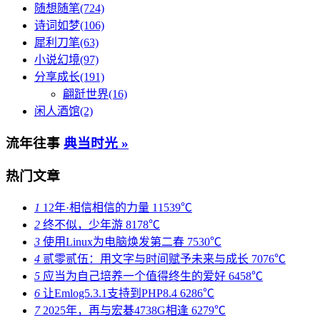
随想随笔(724)
诗词如梦(106)
犀利刀笔(63)
小说幻境(97)
分享成长(191)
翩跹世界(16)
闲人酒馆(2)
流年往事
典当时光 »
热门文章
1
12年·相信相信的力量
11539℃
2
终不似，少年游
8178℃
3
使用Linux为电脑焕发第二春
7530℃
4
贰零贰伍：用文字与时间赋予未来与成长
7076℃
5
应当为自己培养一个值得终生的爱好
6458℃
6
让Emlog5.3.1支持到PHP8.4
6286℃
7
2025年，再与宏碁4738G相逢
6279℃