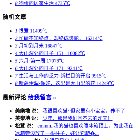
8
狗蛋的居家生活
4735℃
随机文章
1
恨爱
11499℃
2
忙碌不知终点，却终成蹉跎。
16214℃
3
月初到月末
16847℃
4
大山深处的日子（5）
10082℃
5
六月·第一周
17078℃
6
大山深处的日子（7）
9241℃
7
生活与工作的乏力·新栏目的开启
9915℃
8
新疆伊犁·你好，这里是大山里的花
14249℃
最新评论
给我留言 »
美樂地
说：
我很喜欢猫~但家里有小宝宝，养不了
美樂地
说：
少年，那是我们回不去的昨天！
松茸
说：
emmm..我的猫也喜欢睡冰箱顶上，为此我在
冰箱旁边放了一根柱子，好让它爬�...