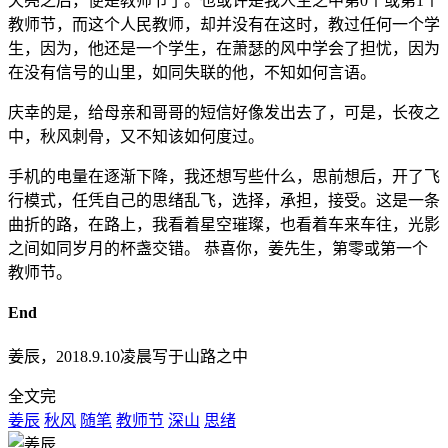
天亮之后，便是教师节了。也或许是我人生之中第0个或第1个
教师节，而这个人民教师，却并没有在这时，教过任何一个学
生，因为，他还是一个学生，在萧瑟的风中学会了担忧，因为
在没有信号的山里，如同失联的他，不知如何言语。
庆幸的是，给母亲和哥哥的短信好像发出去了，可是，长夜之
中，秋风刺骨，又不知该如何度过。
手机的电量在逐渐下降，我还想写些什么，思前想后，开了飞
行模式，任凭自己的思绪乱飞，选择，承担，接受。这是一条
曲折的路，在路上，我看着星空璀璨，也看着车来车往，光影
之间如同岁月的杯盏交错。 恭喜你，姜先生，第零或第一个
教师节。
End
姜辰，2018.9.10凌晨写于山路之中
全文完
姜辰
秋风
随笔
教师节
深山
思绪