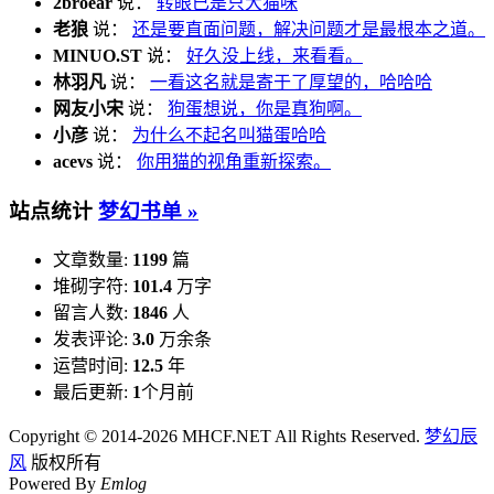
2broear
说：
转眼已是只大猫咪
老狼
说：
还是要直面问题，解决问题才是最根本之道。
MINUO.ST
说：
好久没上线，来看看。
林羽凡
说：
一看这名就是寄于了厚望的，哈哈哈
网友小宋
说：
狗蛋想说，你是真狗啊。
小彦
说：
为什么不起名叫猫蛋哈哈
acevs
说：
你用猫的视角重新探索。
站点统计
梦幻书单 »
文章数量:
1199
篇
堆砌字符:
101.4
万字
留言人数:
1846
人
发表评论:
3.0
万余条
运营时间:
12.5
年
最后更新:
1
个月前
Copyright © 2014-2026 MHCF.NET All Rights Reserved.
梦幻辰
风
版权所有
Powered By
Emlog