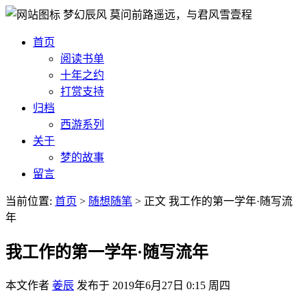
梦幻辰风
莫问前路遥远，与君风雪壹程
首页
阅读书单
十年之约
打赏支持
归档
西游系列
关于
梦的故事
留言
当前位置:
首页
>
随想随笔
>
正文
我工作的第一学年·随写流
年
我工作的第一学年·随写流年
本文作者
姜辰
发布于
2019年6月27日 0:15 周四