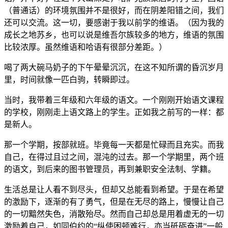
话）并不好，在这个大山深处，哈萨克族聚居的村子里，国语
（普通话）的环境氛围并不是很好，而在阴差阳错之间，我们
还可以交流。这一切，要感谢于我以前学的维语。（因为我的
成长之地苏乡，也可以说是维吾尔族较多的地方，维语的氛围
比较浓厚。虽然维语和哈语有很部分差距。）
喝了两大碗马奶子的下午晕晕沉沉，在这不知所谓的昏沉岁月
里，时间就像一匹白驹，转瞬即过。
当时，我带着三年级和六年级的语文。一个刚刚开始语文课程
的学校，刚刚走上语文路上的学生。正如我之前写的一样：都
是新人。
那一个学期，按部就班。毕竟每一天都是忙碌而且充实。而我
自己，在得过且过之间，混沌的过去。那一个学期里，两个班
的语文，到后来的图书管理员，再到兼职安全法制、学籍。
生活总是让人看不到尽头，但却又总能看到希望。于是在希望
的激励下，逐渐的有了勇气，但是在无尽的路上，慢慢让自己
的一切黯然失色，消散殆尽。然而自己却总是用着虚无的一切