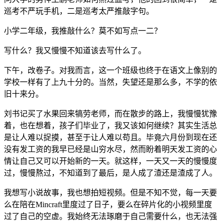
问大学的男神王鹏老师如何熬过监考，他的回到很简单，一是
巡考不严玩手机，二是巡考太严推敲字句。
小学二年级，我推敲什么？莫不如写点一二？
写什么？我又慢慢不知道该去写什么了。
下午，改卷子。对我而言，这一个班级也终于在语文上像别的
学校一样有了上九十分的。当然，失望还是那么多，不学的依
旧十来分。
刘书记买了水果回来犒劳老师，而在散步的路上，我慢慢犹豫
着，也在想着，孩子们毕业了，我又该如何继续？其实生活总
是让人难以捉摸，甚至于让人难以苟且。毕竟六月份到现在还
没有发工资的我早已经是山穷水尽，然而盼着明天发工资的心
情让自己又可以开始新的一天。就这样，一天又一天的慢慢度
过，慢慢熬过，不知道到了最后，是人成了渣还是渣成了人。
我想写小说故事，我也想拍短视频。但是不知不觉，每一天要
么在陪在Mincraft里度过了日子，要么在碎片化的小视频里度