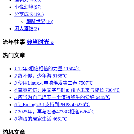
犀利刀笔(63)
小说幻境(97)
分享成长(191)
翩跹世界(16)
闲人酒馆(2)
流年往事
典当时光 »
热门文章
1
12年·相信相信的力量
11504℃
2
终不似，少年游
8168℃
3
使用Linux为电脑焕发第二春
7507℃
4
贰零贰伍：用文字与时间赋予未来与成长
7064℃
5
应当为自己培养一个值得终生的爱好
6445℃
6
让Emlog5.3.1支持到PHP8.4
6276℃
7
2025年，再与宏碁4738G相逢
6264℃
8
狗蛋的居家生活
4661℃