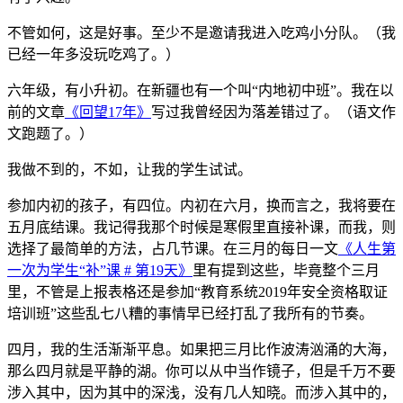
有了兴趣。
不管如何，这是好事。至少不是邀请我进入吃鸡小分队。（我
已经一年多没玩吃鸡了。）
六年级，有小升初。在新疆也有一个叫“内地初中班”。我在以
前的文章
《回望17年》
写过我曾经因为落差错过了。（语文作
文跑题了。）
我做不到的，不如，让我的学生试试。
参加内初的孩子，有四位。内初在六月，换而言之，我将要在
五月底结课。我记得我那个时候是寒假里直接补课，而我，则
选择了最简单的方法，占几节课。在三月的每日一文
《人生第
一次为学生“补”课 # 第19天》
里有提到这些，毕竟整个三月
里，不管是上报表格还是参加“教育系统2019年安全资格取证
培训班”这些乱七八糟的事情早已经打乱了我所有的节奏。
四月，我的生活渐渐平息。如果把三月比作波涛汹涌的大海，
那么四月就是平静的湖。你可以从中当作镜子，但是千万不要