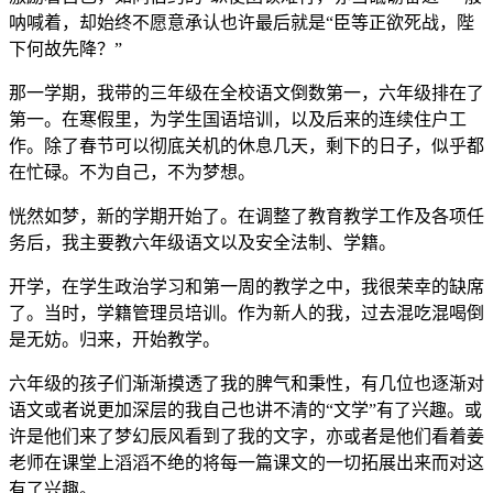
激励着自己，如同伯约的“纵使困顿难行，亦当砥砺奋进”一般
呐喊着，却始终不愿意承认也许最后就是“臣等正欲死战，陛
下何故先降？”
那一学期，我带的三年级在全校语文倒数第一，六年级排在了
第一。在寒假里，为学生国语培训，以及后来的连续住户工
作。除了春节可以彻底关机的休息几天，剩下的日子，似乎都
在忙碌。不为自己，不为梦想。
恍然如梦，新的学期开始了。在调整了教育教学工作及各项任
务后，我主要教六年级语文以及安全法制、学籍。
开学，在学生政治学习和第一周的教学之中，我很荣幸的缺席
了。当时，学籍管理员培训。作为新人的我，过去混吃混喝倒
是无妨。归来，开始教学。
六年级的孩子们渐渐摸透了我的脾气和秉性，有几位也逐渐对
语文或者说更加深层的我自己也讲不清的“文学”有了兴趣。或
许是他们来了梦幻辰风看到了我的文字，亦或者是他们看着姜
老师在课堂上滔滔不绝的将每一篇课文的一切拓展出来而对这