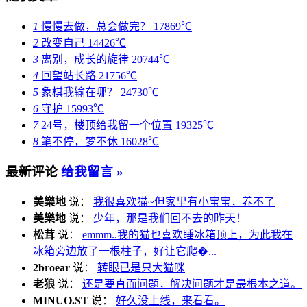
随机文章
1
慢慢去做，总会做完？
17869℃
2
改变自己
14426℃
3
离别，成长的旋律
20744℃
4
回望站长路
21756℃
5
象棋我输在哪？
24730℃
6
守护
15993℃
7
24号，楼顶给我留一个位置
19325℃
8
笔不停，梦不休
16028℃
最新评论
给我留言 »
美樂地
说：
我很喜欢猫~但家里有小宝宝，养不了
美樂地
说：
少年，那是我们回不去的昨天！
松茸
说：
emmm..我的猫也喜欢睡冰箱顶上，为此我在
冰箱旁边放了一根柱子，好让它爬�...
2broear
说：
转眼已是只大猫咪
老狼
说：
还是要直面问题，解决问题才是最根本之道。