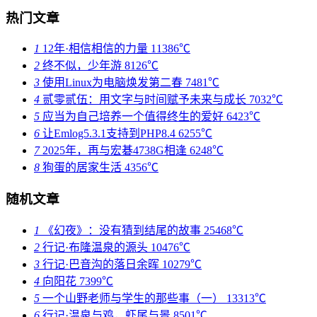
热门文章
1
12年·相信相信的力量
11386℃
2
终不似，少年游
8126℃
3
使用Linux为电脑焕发第二春
7481℃
4
贰零贰伍：用文字与时间赋予未来与成长
7032℃
5
应当为自己培养一个值得终生的爱好
6423℃
6
让Emlog5.3.1支持到PHP8.4
6255℃
7
2025年，再与宏碁4738G相逢
6248℃
8
狗蛋的居家生活
4356℃
随机文章
1
《幻夜》：没有猜到结尾的故事
25468℃
2
行记·布隆温泉的源头
10476℃
3
行记·巴音沟的落日余晖
10279℃
4
向阳花
7399℃
5
一个山野老师与学生的那些事（一）
13313℃
6
行记·温泉与鸡，虾尾与景
8501℃