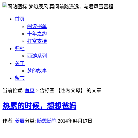
梦幻辰风
莫问前路遥远，与君风雪壹程
首页
阅读书单
十年之约
打赏支持
归档
西游系列
关于
梦的故事
留言
当前位置:
首页
> 含标签 【也为父母】 的文章
热
累的时候，想想爸妈
作者:
姜辰
分类:
随想随笔
2014
年
04
月
17
日