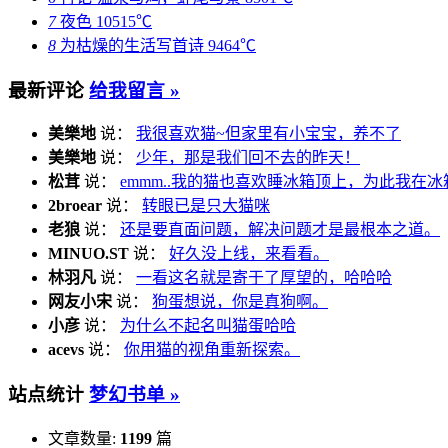
7
夜色
10515℃
8
为枯燥的生活写首诗
9464℃
最新评论
给我留言 »
美樂地
说：
我很喜欢猫~但家里有小宝宝，养不了
美樂地
说：
少年，那是我们回不去的昨天！
松茸
说：
emmm..我的猫也喜欢睡冰箱顶上，为此我在冰
2broear
说：
转眼已是只大猫咪
老狼
说：
还是要直面问题，解决问题才是最根本之道。
MINUO.ST
说：
好久没上线，来看看。
林羽凡
说：
一看这名就是寄于了厚望的，哈哈哈
网友小宋
说：
狗蛋想说，你是真狗啊。
小彦
说：
为什么不起名叫猫蛋哈哈
acevs
说：
你用猫的视角重新探索。
站点统计
梦幻书单 »
文章数量:
1199
篇