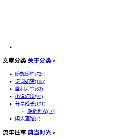
文章分类
关于分类 »
随想随笔(724)
诗词如梦(106)
犀利刀笔(63)
小说幻境(97)
分享成长(191)
翩跹世界(16)
闲人酒馆(2)
流年往事
典当时光 »