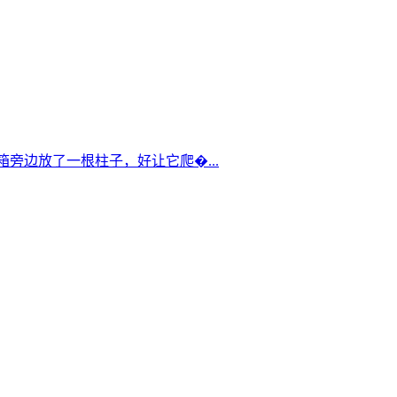
箱旁边放了一根柱子，好让它爬�...