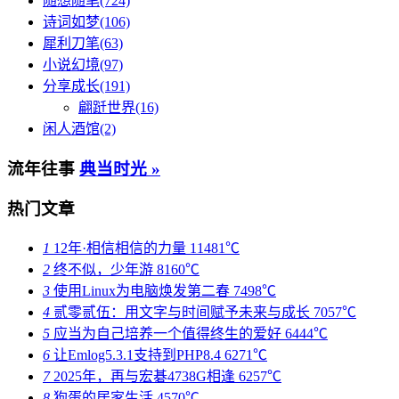
随想随笔(724)
诗词如梦(106)
犀利刀笔(63)
小说幻境(97)
分享成长(191)
翩跹世界(16)
闲人酒馆(2)
流年往事
典当时光 »
热门文章
1
12年·相信相信的力量
11481℃
2
终不似，少年游
8160℃
3
使用Linux为电脑焕发第二春
7498℃
4
贰零贰伍：用文字与时间赋予未来与成长
7057℃
5
应当为自己培养一个值得终生的爱好
6444℃
6
让Emlog5.3.1支持到PHP8.4
6271℃
7
2025年，再与宏碁4738G相逢
6257℃
8
狗蛋的居家生活
4570℃