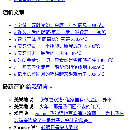
随机文章
1
宁做工匠雕梦幻，只愿十年铸辰风
29396℃
2
许久之后的提笔·第二十步，继续走
17890℃
3
读《三体·黑暗森林》有感
27029℃
4
实习记录：一个挑战，愿我成功
27200℃
5
实习日志：最后的一周
43189℃
6
时间会给你一切，只看你是否能够抓住
14083℃
7
一笔实习化流年，韶华染指便成烟
15859℃
8
记电信校园网的吃相越来越难看了
30245℃
最新评论
给我留言 »
美樂地
说：
我很喜欢猫~但家里有小宝宝，养不了
美樂地
说：
少年，那是我们回不去的昨天！
松茸
说：
emmm..我的猫也喜欢睡冰箱顶上，为此我在
冰箱旁边放了一根柱子，好让它爬�...
2broear
说：
转眼已是只大猫咪