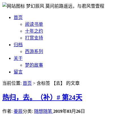
梦幻辰风
莫问前路遥远，与君风雪壹程
首页
阅读书单
十年之约
打赏支持
归档
西游系列
关于
梦的故事
留言
当前位置:
首页
> 含标签 【去】 的文章
热
归，去。（补）# 第24天
作者:
姜辰
分类:
随想随笔
2019
年
03
月
26
日