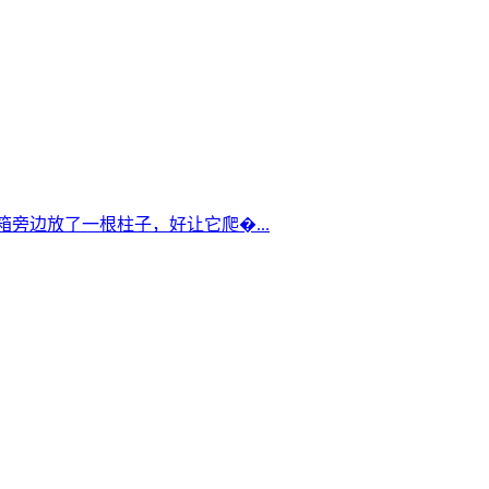
箱旁边放了一根柱子，好让它爬�...