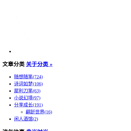
文章分类
关于分类 »
随想随笔(724)
诗词如梦(106)
犀利刀笔(63)
小说幻境(97)
分享成长(191)
翩跹世界(16)
闲人酒馆(2)