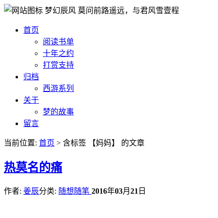
梦幻辰风
莫问前路遥远，与君风雪壹程
首页
阅读书单
十年之约
打赏支持
归档
西游系列
关于
梦的故事
留言
当前位置:
首页
> 含标签 【妈妈】 的文章
热
莫名的痛
作者:
姜辰
分类:
随想随笔
2016
年
03
月
21
日