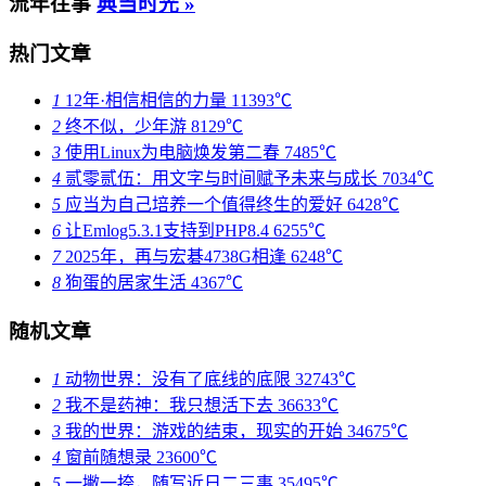
流年往事
典当时光 »
热门文章
1
12年·相信相信的力量
11393℃
2
终不似，少年游
8129℃
3
使用Linux为电脑焕发第二春
7485℃
4
贰零贰伍：用文字与时间赋予未来与成长
7034℃
5
应当为自己培养一个值得终生的爱好
6428℃
6
让Emlog5.3.1支持到PHP8.4
6255℃
7
2025年，再与宏碁4738G相逢
6248℃
8
狗蛋的居家生活
4367℃
随机文章
1
动物世界：没有了底线的底限
32743℃
2
我不是药神：我只想活下去
36633℃
3
我的世界：游戏的结束，现实的开始
34675℃
4
窗前随想录
23600℃
5
一撇一捺，随写近日二三事
35495℃