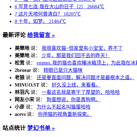
6
写意七连·我在大山的日子（2）
26684℃
7
这片天地何曾清白？
18205℃
8
十年，如梦。
21464℃
最新评论
给我留言 »
美樂地
说：
我很喜欢猫~但家里有小宝宝，养不了
美樂地
说：
少年，那是我们回不去的昨天！
松茸
说：
emmm..我的猫也喜欢睡冰箱顶上，为此我在冰
2broear
说：
转眼已是只大猫咪
老狼
说：
还是要直面问题，解决问题才是最根本之道。
MINUO.ST
说：
好久没上线，来看看。
林羽凡
说：
一看这名就是寄于了厚望的，哈哈哈
网友小宋
说：
狗蛋想说，你是真狗啊。
小彦
说：
为什么不起名叫猫蛋哈哈
acevs
说：
你用猫的视角重新探索。
站点统计
梦幻书单 »