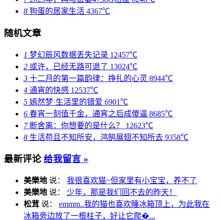
8
狗蛋的居家生活
4367℃
随机文章
1
梦幻辰风数据丢失记录
12457℃
2
或许，已经无路可退了
13024℃
3
十二月的第一篇韵律：挣扎的心灵
8944℃
4
通宵的快感
12537℃
5
嫣然梦·生活里的错爱
6901℃
6
春宵一刻值千金，通宵之后成傻逼
8685℃
7
断舍离：你想要的是什么？
12623℃
8
生活苟且不知所安，鸿鹄展翅不知所去
9358℃
最新评论
给我留言 »
美樂地
说：
我很喜欢猫~但家里有小宝宝，养不了
美樂地
说：
少年，那是我们回不去的昨天！
松茸
说：
emmm..我的猫也喜欢睡冰箱顶上，为此我在
冰箱旁边放了一根柱子，好让它爬�...