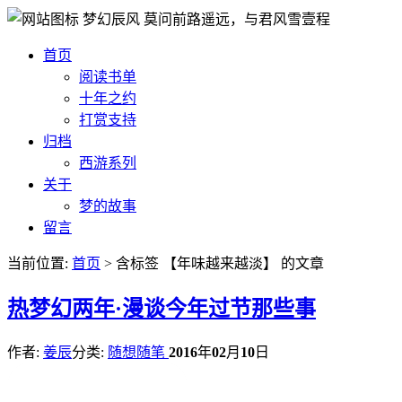
梦幻辰风
莫问前路遥远，与君风雪壹程
首页
阅读书单
十年之约
打赏支持
归档
西游系列
关于
梦的故事
留言
当前位置:
首页
> 含标签 【年味越来越淡】 的文章
热
梦幻两年·漫谈今年过节那些事
作者:
姜辰
分类:
随想随笔
2016
年
02
月
10
日