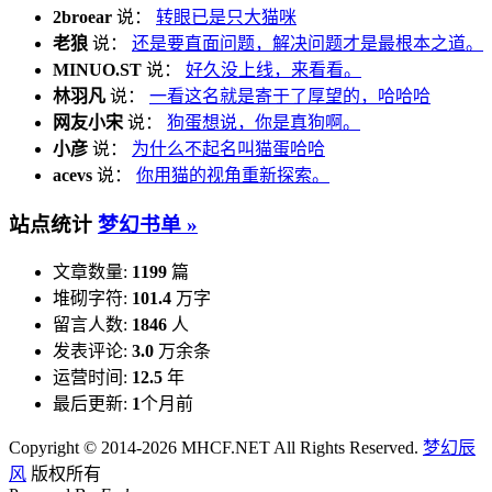
2broear
说：
转眼已是只大猫咪
老狼
说：
还是要直面问题，解决问题才是最根本之道。
MINUO.ST
说：
好久没上线，来看看。
林羽凡
说：
一看这名就是寄于了厚望的，哈哈哈
网友小宋
说：
狗蛋想说，你是真狗啊。
小彦
说：
为什么不起名叫猫蛋哈哈
acevs
说：
你用猫的视角重新探索。
站点统计
梦幻书单 »
文章数量:
1199
篇
堆砌字符:
101.4
万字
留言人数:
1846
人
发表评论:
3.0
万余条
运营时间:
12.5
年
最后更新:
1
个月前
Copyright © 2014-2026 MHCF.NET All Rights Reserved.
梦幻辰
风
版权所有