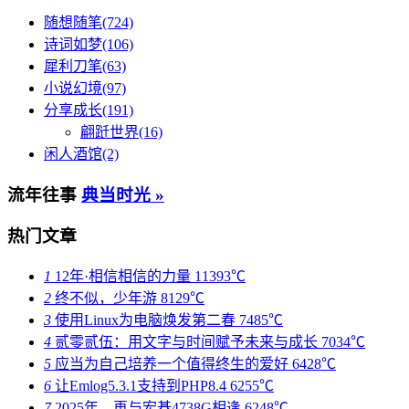
随想随笔(724)
诗词如梦(106)
犀利刀笔(63)
小说幻境(97)
分享成长(191)
翩跹世界(16)
闲人酒馆(2)
流年往事
典当时光 »
热门文章
1
12年·相信相信的力量
11393℃
2
终不似，少年游
8129℃
3
使用Linux为电脑焕发第二春
7485℃
4
贰零贰伍：用文字与时间赋予未来与成长
7034℃
5
应当为自己培养一个值得终生的爱好
6428℃
6
让Emlog5.3.1支持到PHP8.4
6255℃
7
2025年，再与宏碁4738G相逢
6248℃