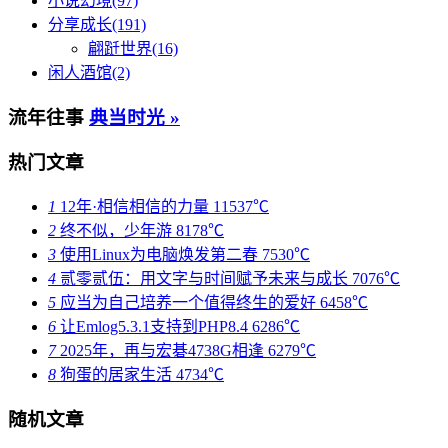
小说幻境(97)
分享成长(191)
翩跹世界(16)
闲人酒馆(2)
流年往事
典当时光 »
热门文章
1
12年·相信相信的力量
11537℃
2
终不似，少年游
8178℃
3
使用Linux为电脑焕发第二春
7530℃
4
贰零贰伍：用文字与时间赋予未来与成长
7076℃
5
应当为自己培养一个值得终生的爱好
6458℃
6
让Emlog5.3.1支持到PHP8.4
6286℃
7
2025年，再与宏碁4738G相逢
6279℃
8
狗蛋的居家生活
4734℃
随机文章