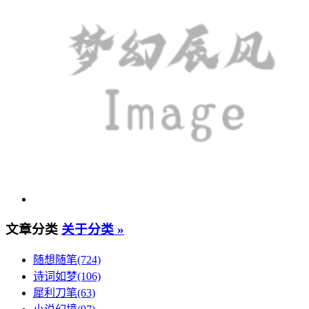
文章分类
关于分类 »
随想随笔(724)
诗词如梦(106)
犀利刀笔(63)