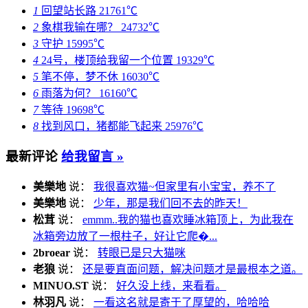
1
回望站长路
21761℃
2
象棋我输在哪？
24732℃
3
守护
15995℃
4
24号，楼顶给我留一个位置
19329℃
5
笔不停，梦不休
16030℃
6
雨落为何？
16160℃
7
等待
19698℃
8
找到风口，猪都能飞起来
25976℃
最新评论
给我留言 »
美樂地
说：
我很喜欢猫~但家里有小宝宝，养不了
美樂地
说：
少年，那是我们回不去的昨天！
松茸
说：
emmm..我的猫也喜欢睡冰箱顶上，为此我在
冰箱旁边放了一根柱子，好让它爬�...
2broear
说：
转眼已是只大猫咪
老狼
说：
还是要直面问题，解决问题才是最根本之道。
MINUO.ST
说：
好久没上线，来看看。
林羽凡
说：
一看这名就是寄于了厚望的，哈哈哈