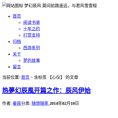
梦幻辰风
莫问前路遥远，与君风雪壹程
首页
阅读书单
十年之约
打赏支持
归档
西游系列
关于
梦的故事
留言
当前位置:
首页
> 含标签 【心仪】 的文章
热
夢幻辰風开篇之作：辰风伊始
作者:
姜辰
分类:
随想随笔
2014
年
02
月
10
日