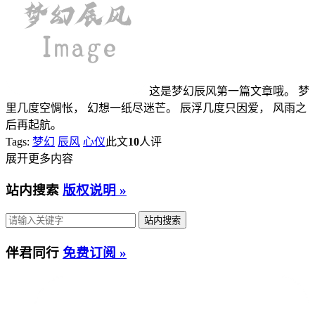
这是梦幻辰风第一篇文章哦。 梦
里几度空惆怅， 幻想一纸尽迷芒。 辰浮几度只因爱， 风雨之
后再起航。
Tags:
梦幻
辰风
心仪
此文
10
人评
展开更多内容
站内搜索
版权说明 »
伴君同行
免费订阅 »