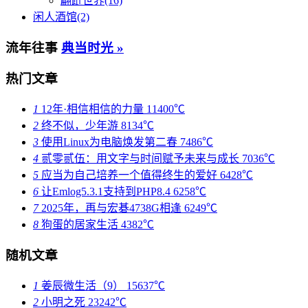
翩跹世界(16)
闲人酒馆(2)
流年往事
典当时光 »
热门文章
1
12年·相信相信的力量
11400℃
2
终不似，少年游
8134℃
3
使用Linux为电脑焕发第二春
7486℃
4
贰零贰伍：用文字与时间赋予未来与成长
7036℃
5
应当为自己培养一个值得终生的爱好
6428℃
6
让Emlog5.3.1支持到PHP8.4
6258℃
7
2025年，再与宏碁4738G相逢
6249℃
8
狗蛋的居家生活
4382℃
随机文章
1
姜辰微生活（9）
15637℃
2
小明之死
23242℃