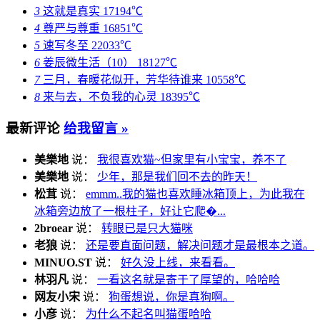
3
这就是真实
17194℃
4
尊严与尊重
16851℃
5
速写冬至
22033℃
6
姜辰微生活（10）
18127℃
7
三月，春暖花似开，芳华待谁来
10558℃
8
来与去，不负我的心灵
18395℃
最新评论
给我留言 »
美樂地
说：
我很喜欢猫~但家里有小宝宝，养不了
美樂地
说：
少年，那是我们回不去的昨天！
松茸
说：
emmm..我的猫也喜欢睡冰箱顶上，为此我在
冰箱旁边放了一根柱子，好让它爬�...
2broear
说：
转眼已是只大猫咪
老狼
说：
还是要直面问题，解决问题才是最根本之道。
MINUO.ST
说：
好久没上线，来看看。
林羽凡
说：
一看这名就是寄于了厚望的，哈哈哈
网友小宋
说：
狗蛋想说，你是真狗啊。
小彦
说：
为什么不起名叫猫蛋哈哈