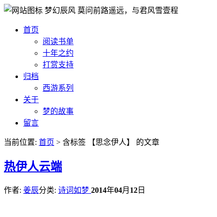
梦幻辰风
莫问前路遥远，与君风雪壹程
首页
阅读书单
十年之约
打赏支持
归档
西游系列
关于
梦的故事
留言
当前位置:
首页
> 含标签 【思念伊人】 的文章
热
伊人云端
作者:
姜辰
分类:
诗词如梦
2014
年
04
月
12
日