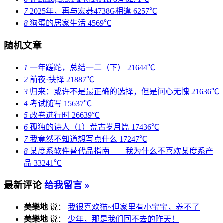
7
2025年，再与宏碁4738G相逢
6257℃
8
狗蛋的居家生活
4569℃
随机文章
1
一年蹉跎，总结一二（下）
21644℃
2
前夜·抉择
21887℃
3
归来：或许不是最正确的选择，但是问心无愧
21636℃
4
考试随写
15637℃
5
改卷进行时
26639℃
6
孤独的诗人（1）荒古岁月篇
17436℃
7
我竟然不知道想写点什么
17247℃
8
某度系软件替代品指南——我为什么不喜欢某度系产
品
33241℃
最新评论
给我留言 »
美樂地
说：
我很喜欢猫~但家里有小宝宝，养不了
美樂地
说：
少年，那是我们回不去的昨天！