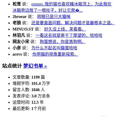
松茸
说：
emmm..我的猫也喜欢睡冰箱顶上，为此我在
冰箱旁边放了一根柱子，好让它爬�...
2broear
说：
转眼已是只大猫咪
老狼
说：
还是要直面问题，解决问题才是最根本之道。
MINUO.ST
说：
好久没上线，来看看。
林羽凡
说：
一看这名就是寄于了厚望的，哈哈哈
网友小宋
说：
狗蛋想说，你是真狗啊。
小彦
说：
为什么不起名叫猫蛋哈哈
acevs
说：
你用猫的视角重新探索。
站点统计
梦幻书单 »
文章数量:
1199
篇
堆砌字符:
101.4
万字
留言人数:
1846
人
发表评论:
3.0
万余条
运营时间:
12.5
年
最后更新:
1
个月前