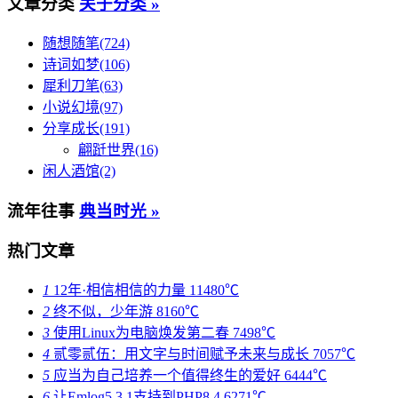
文章分类
关于分类 »
随想随笔(724)
诗词如梦(106)
犀利刀笔(63)
小说幻境(97)
分享成长(191)
翩跹世界(16)
闲人酒馆(2)
流年往事
典当时光 »
热门文章
1
12年·相信相信的力量
11480℃
2
终不似，少年游
8160℃
3
使用Linux为电脑焕发第二春
7498℃
4
贰零贰伍：用文字与时间赋予未来与成长
7057℃
5
应当为自己培养一个值得终生的爱好
6444℃
6
让Emlog5.3.1支持到PHP8.4
6271℃