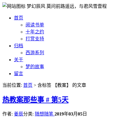
梦幻辰风
莫问前路遥远，与君风雪壹程
首页
阅读书单
十年之约
打赏支持
归档
西游系列
关于
梦的故事
留言
当前位置:
首页
> 含标签 【教案】 的文章
热
教案那些事 # 第5天
作者:
姜辰
分类:
随想随笔
2019
年
03
月
05
日